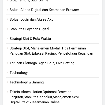
Slot, Pemula, Judi Online
Solusi Akses Digital dan Keamanan Browser
Solusi Login dan Akses Akun
Stabilitas Layanan Digital
Strategi Slot & Pola Waktu
Strategi Slot, Manajemen Modal, Tips Permainan,
Panduan Slot, Edukasi Kasino, Pengelolaan Keuangan
Taruhan Olahraga, Agen Bola, Live Betting
Technology
Technology & Gaming
Teknis Akses Harian,Optimasi Browser
Lanjutan,Stabilitas Koneksi,Manajemen Sesi
Digital,Praktik Keamanan Online