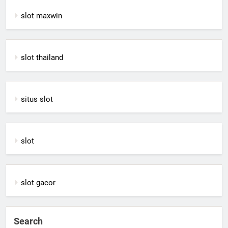
slot maxwin
slot thailand
situs slot
slot
slot gacor
Search