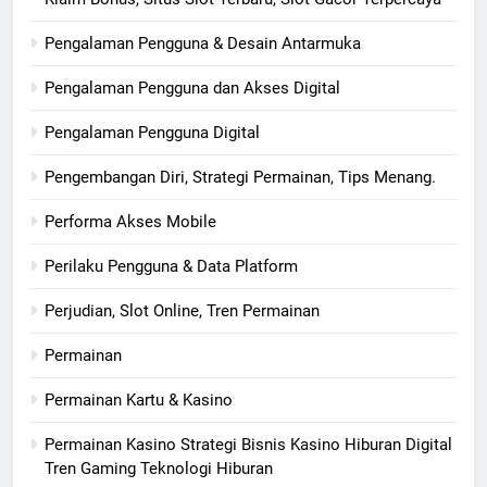
Pengalaman Pengguna & Desain Antarmuka
Pengalaman Pengguna dan Akses Digital
Pengalaman Pengguna Digital
Pengembangan Diri, Strategi Permainan, Tips Menang.
Performa Akses Mobile
Perilaku Pengguna & Data Platform
Perjudian, Slot Online, Tren Permainan
Permainan
Permainan Kartu & Kasino
Permainan Kasino Strategi Bisnis Kasino Hiburan Digital
Tren Gaming Teknologi Hiburan