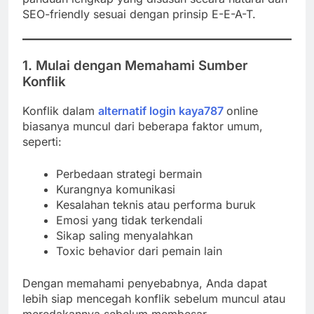
SEO-friendly sesuai dengan prinsip E-E-A-T.
1. Mulai dengan Memahami Sumber
Konflik
Konflik dalam
alternatif login kaya787
online
biasanya muncul dari beberapa faktor umum,
seperti:
Perbedaan strategi bermain
Kurangnya komunikasi
Kesalahan teknis atau performa buruk
Emosi yang tidak terkendali
Sikap saling menyalahkan
Toxic behavior dari pemain lain
Dengan memahami penyebabnya, Anda dapat
lebih siap mencegah konflik sebelum muncul atau
meredakannya sebelum membesar.