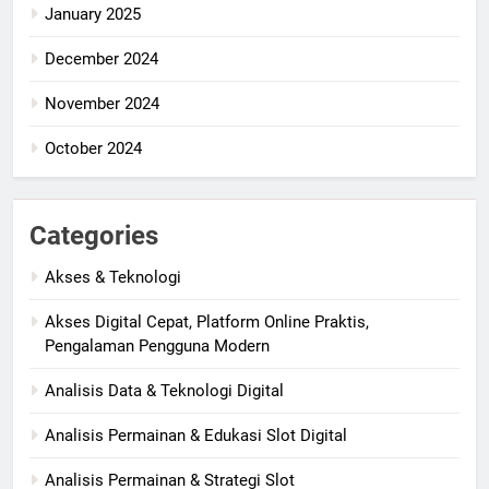
January 2025
December 2024
November 2024
October 2024
Categories
Akses & Teknologi
Akses Digital Cepat, Platform Online Praktis,
Pengalaman Pengguna Modern
Analisis Data & Teknologi Digital
Analisis Permainan & Edukasi Slot Digital
Analisis Permainan & Strategi Slot