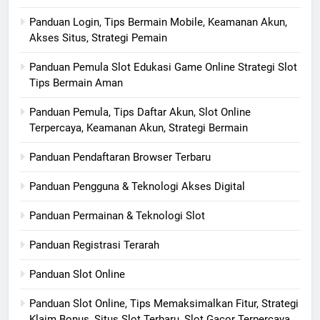
Panduan Login, Tips Bermain Mobile, Keamanan Akun,
Akses Situs, Strategi Pemain
Panduan Pemula Slot Edukasi Game Online Strategi Slot
Tips Bermain Aman
Panduan Pemula, Tips Daftar Akun, Slot Online
Terpercaya, Keamanan Akun, Strategi Bermain
Panduan Pendaftaran Browser Terbaru
Panduan Pengguna & Teknologi Akses Digital
Panduan Permainan & Teknologi Slot
Panduan Registrasi Terarah
Panduan Slot Online
Panduan Slot Online, Tips Memaksimalkan Fitur, Strategi
Klaim Bonus, Situs Slot Terbaru, Slot Gacor Terpercaya