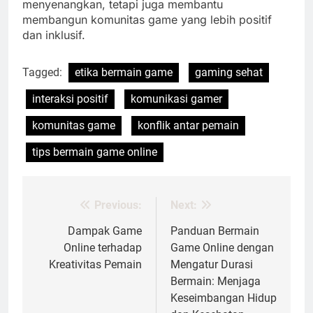
menyenangkan, tetapi juga membantu
membangun komunitas game yang lebih positif
dan inklusif.
Tagged:
etika bermain game
gaming sehat
interaksi positif
komunikasi gamer
komunitas game
konflik antar pemain
tips bermain game online
Previous:
Next:
Post
navigation
Dampak Game
Panduan Bermain
Online terhadap
Game Online dengan
Kreativitas Pemain
Mengatur Durasi
Bermain: Menjaga
Keseimbangan Hidup