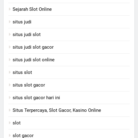
Sejarah Slot Online
situs judi
situs judi slot
situs judi slot gacor
situs judi slot online
situs slot
situs slot gacor
situs slot gacor hari ini
Situs Terpercaya, Slot Gacor, Kasino Online
slot
slot gacor