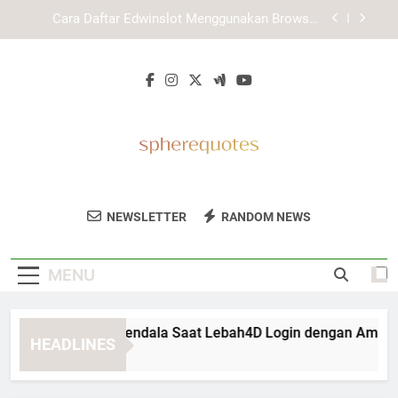
Skip
Daftar Lebah4D dengan Panduan Registrasi yang
to
Lebih Terarah
content
Panduan Mengenal Kaya787 Link Alternatif
Secara Aman
Cara Mengatasi Kendala Saat Lebah4D Login
dengan Aman dan Terarah
Cara Daftar Edwinslot Menggunakan Browser
Terbaru dengan Aman dan Praktis
Daftar Lebah4D dengan Panduan Registrasi yang
Lebih Terarah
Sphere Quotes
Dapatkan Kutipan Motivasi Dan Inspirasi
Panduan Mengenal Kaya787 Link Alternatif
NEWSLETTER
RANDOM NEWS
Secara Aman
Harian Dari Sphere Quotes. Untuk Semangat
Hidup Yang Lebih Positif.
MENU
ra Mengatasi Kendala Saat Lebah4D Login dengan Aman dan
HEADLINES
Months Ago