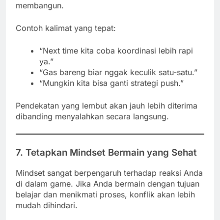
membangun.
Contoh kalimat yang tepat:
“Next time kita coba koordinasi lebih rapi
ya.”
“Gas bareng biar nggak keculik satu-satu.”
“Mungkin kita bisa ganti strategi push.”
Pendekatan yang lembut akan jauh lebih diterima
dibanding menyalahkan secara langsung.
7. Tetapkan Mindset Bermain yang Sehat
Mindset sangat berpengaruh terhadap reaksi Anda
di dalam game. Jika Anda bermain dengan tujuan
belajar dan menikmati proses, konflik akan lebih
mudah dihindari.