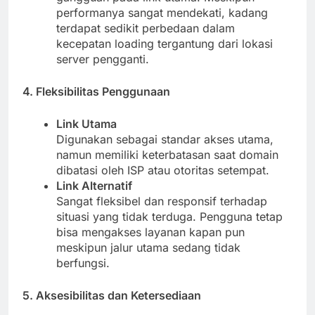
performanya sangat mendekati, kadang
terdapat sedikit perbedaan dalam
kecepatan loading tergantung dari lokasi
server pengganti.
4. Fleksibilitas Penggunaan
Link Utama
Digunakan sebagai standar akses utama,
namun memiliki keterbatasan saat domain
dibatasi oleh ISP atau otoritas setempat.
Link Alternatif
Sangat fleksibel dan responsif terhadap
situasi yang tidak terduga. Pengguna tetap
bisa mengakses layanan kapan pun
meskipun jalur utama sedang tidak
berfungsi.
5. Aksesibilitas dan Ketersediaan