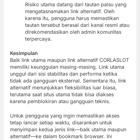
Risiko utama datang dari tautan palsu yang
mengatasnamakan link alternatif. Oleh
karena itu, pengguna harus memastikan
tautan tersebut berasal dari kanal resmi atau
direkomendasikan oleh admin komunitas
terpercaya.
Kesimpulan
Baik link utama maupun link alternatif CORLASLOT
memiliki keunggulan masing-masing. Link utama
unggul dari sisi stabilitas dan performa ketika
tidak ada gangguan eksternal. Sementara itu, link
alternatif menunjukkan fleksibilitas luar biasa,
terutama saat situs utama tidak bisa diakses
karena pemblokiran atau gangguan teknis.
Untuk pengguna yang ingin memastikan akses
tetap lancar setiap waktu, disarankan untuk
menyimpan kedua jenis link—baik utama maupun
alternatif—ke dalam bookmark browser. Ini