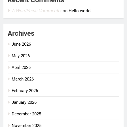
Recent Comments
A WordPress Commenter
on
Hello world!
Archives
June 2026
May 2026
April 2026
March 2026
February 2026
January 2026
December 2025
November 2025