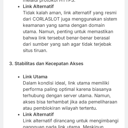
melalui protokol HTTPS.
Link Alternatif
Tidak kalah aman, link alternatif yang resmi
dari CORLASLOT juga menggunakan sistem
keamanan yang sama dengan domain
utama. Namun, penting untuk memastikan
bahwa link tersebut benar-benar berasal
dari sumber yang sah agar tidak terjebak
situs tiruan.
3. Stabilitas dan Kecepatan Akses
Link Utama
Dalam kondisi ideal, link utama memiliki
performa paling optimal karena biasanya
terhubung dengan server utama. Namun,
akses bisa terhambat jika ada pemeliharaan
atau pemblokiran wilayah tertentu.
Link Alternatif
Link alternatif dirancang untuk mengimbangi
gangguan pada link utama. Meskipun