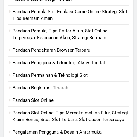
Panduan Pemula Slot Edukasi Game Online Strategi Slot
Tips Bermain Aman
Panduan Pemula, Tips Daftar Akun, Slot Online
Terpercaya, Keamanan Akun, Strategi Bermain
Panduan Pendaftaran Browser Terbaru
Panduan Pengguna & Teknologi Akses Digital
Panduan Permainan & Teknologi Slot
Panduan Registrasi Terarah
Panduan Slot Online
Panduan Slot Online, Tips Memaksimalkan Fitur, Strategi
Klaim Bonus, Situs Slot Terbaru, Slot Gacor Terpercaya
Pengalaman Pengguna & Desain Antarmuka