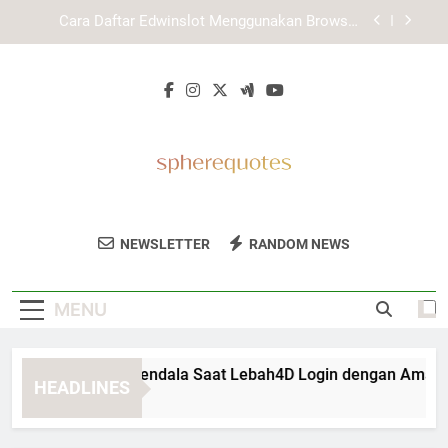
Skip
Daftar Lebah4D dengan Panduan Registrasi yang
to
Lebih Terarah
content
Panduan Mengenal Kaya787 Link Alternatif
Secara Aman
Cara Mengatasi Kendala Saat Lebah4D Login
dengan Aman dan Terarah
Cara Daftar Edwinslot Menggunakan Browser
Terbaru dengan Aman dan Praktis
Daftar Lebah4D dengan Panduan Registrasi yang
Lebih Terarah
Sphere Quotes
Dapatkan Kutipan Motivasi Dan Inspirasi
Panduan Mengenal Kaya787 Link Alternatif
NEWSLETTER
RANDOM NEWS
Secara Aman
Harian Dari Sphere Quotes. Untuk Semangat
Hidup Yang Lebih Positif.
MENU
ara Mengatasi Kendala Saat Lebah4D Login dengan Aman dan
HEADLINES
Months Ago