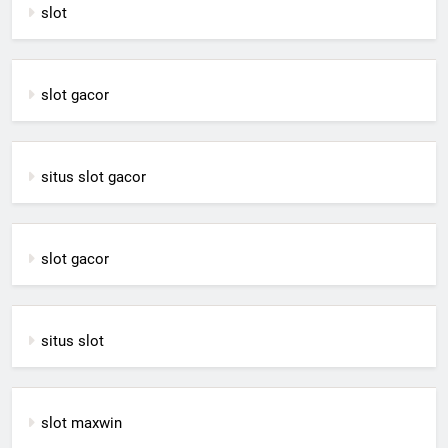
slot
slot gacor
situs slot gacor
slot gacor
situs slot
slot maxwin