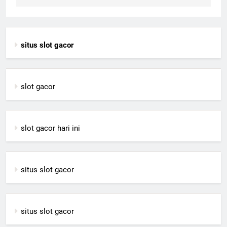
situs slot gacor
slot gacor
slot gacor hari ini
situs slot gacor
situs slot gacor