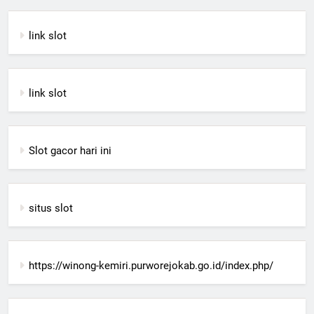
link slot
link slot
Slot gacor hari ini
situs slot
https://winong-kemiri.purworejokab.go.id/index.php/