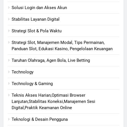
Solusi Login dan Akses Akun
Stabilitas Layanan Digital
Strategi Slot & Pola Waktu
Strategi Slot, Manajemen Modal, Tips Permainan,
Panduan Slot, Edukasi Kasino, Pengelolaan Keuangan
Taruhan Olahraga, Agen Bola, Live Betting
Technology
Technology & Gaming
Teknis Akses Harian,Optimasi Browser
Lanjutan,Stabilitas Koneksi,Manajemen Sesi
Digital,Praktik Keamanan Online
Teknologi & Desain Pengguna