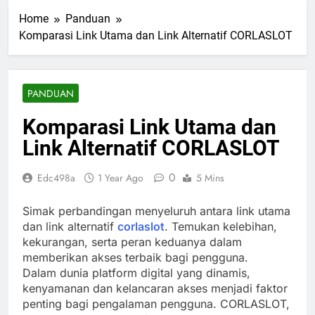
Home
Panduan
Komparasi Link Utama dan Link Alternatif CORLASLOT
PANDUAN
Komparasi Link Utama dan
Link Alternatif CORLASLOT
0
Edc498a
1 Year Ago
5 Mins
Simak perbandingan menyeluruh antara link utama
dan link alternatif
corlaslot
. Temukan kelebihan,
kekurangan, serta peran keduanya dalam
memberikan akses terbaik bagi pengguna.
Dalam dunia platform digital yang dinamis,
kenyamanan dan kelancaran akses menjadi faktor
penting bagi pengalaman pengguna. CORLASLOT,