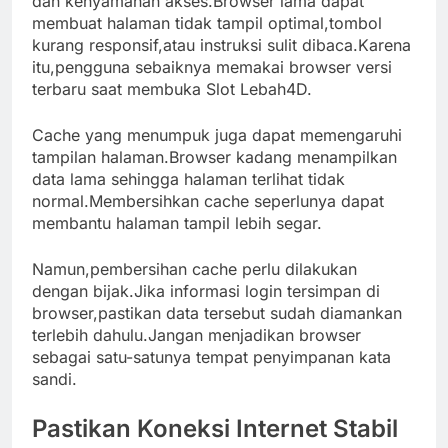
dan kenyamanan akses.Browser lama dapat
membuat halaman tidak tampil optimal,tombol
kurang responsif,atau instruksi sulit dibaca.Karena
itu,pengguna sebaiknya memakai browser versi
terbaru saat membuka Slot Lebah4D.
Cache yang menumpuk juga dapat memengaruhi
tampilan halaman.Browser kadang menampilkan
data lama sehingga halaman terlihat tidak
normal.Membersihkan cache seperlunya dapat
membantu halaman tampil lebih segar.
Namun,pembersihan cache perlu dilakukan
dengan bijak.Jika informasi login tersimpan di
browser,pastikan data tersebut sudah diamankan
terlebih dahulu.Jangan menjadikan browser
sebagai satu-satunya tempat penyimpanan kata
sandi.
Pastikan Koneksi Internet Stabil