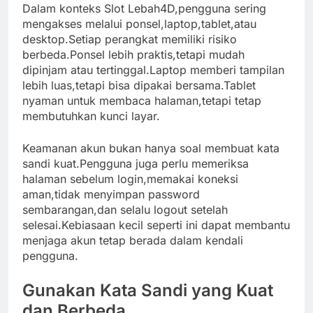
Dalam konteks Slot Lebah4D,pengguna sering
mengakses melalui ponsel,laptop,tablet,atau
desktop.Setiap perangkat memiliki risiko
berbeda.Ponsel lebih praktis,tetapi mudah
dipinjam atau tertinggal.Laptop memberi tampilan
lebih luas,tetapi bisa dipakai bersama.Tablet
nyaman untuk membaca halaman,tetapi tetap
membutuhkan kunci layar.
Keamanan akun bukan hanya soal membuat kata
sandi kuat.Pengguna juga perlu memeriksa
halaman sebelum login,memakai koneksi
aman,tidak menyimpan password
sembarangan,dan selalu logout setelah
selesai.Kebiasaan kecil seperti ini dapat membantu
menjaga akun tetap berada dalam kendali
pengguna.
Gunakan Kata Sandi yang Kuat
dan Berbeda