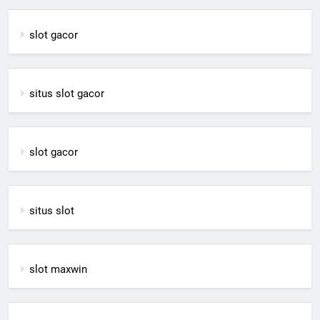
slot gacor
situs slot gacor
slot gacor
situs slot
slot maxwin