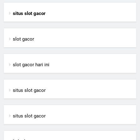
situs slot gacor
slot gacor
slot gacor hari ini
situs slot gacor
situs slot gacor