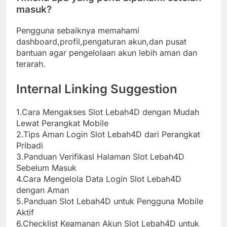
masuk?
Pengguna sebaiknya memahami
dashboard,profil,pengaturan akun,dan pusat
bantuan agar pengelolaan akun lebih aman dan
terarah.
Internal Linking Suggestion
1.Cara Mengakses Slot Lebah4D dengan Mudah
Lewat Perangkat Mobile
2.Tips Aman Login Slot Lebah4D dari Perangkat
Pribadi
3.Panduan Verifikasi Halaman Slot Lebah4D
Sebelum Masuk
4.Cara Mengelola Data Login Slot Lebah4D
dengan Aman
5.Panduan Slot Lebah4D untuk Pengguna Mobile
Aktif
6.Checklist Keamanan Akun Slot Lebah4D untuk