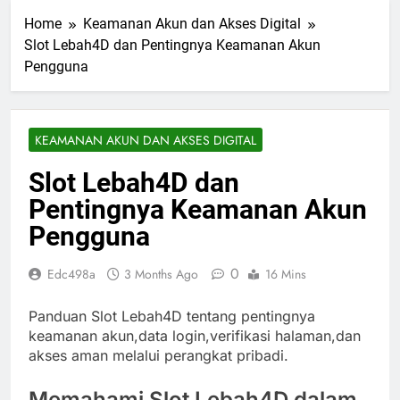
Home
Keamanan Akun dan Akses Digital
Slot Lebah4D dan Pentingnya Keamanan Akun
Pengguna
KEAMANAN AKUN DAN AKSES DIGITAL
Slot Lebah4D dan
Pentingnya Keamanan Akun
Pengguna
0
Edc498a
3 Months Ago
16 Mins
Panduan Slot Lebah4D tentang pentingnya
keamanan akun,data login,verifikasi halaman,dan
akses aman melalui perangkat pribadi.
Memahami Slot Lebah4D dalam