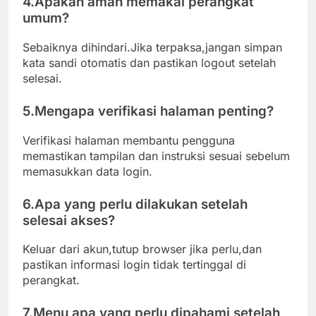
4.Apakah aman memakai perangkat
umum?
Sebaiknya dihindari.Jika terpaksa,jangan simpan
kata sandi otomatis dan pastikan logout setelah
selesai.
5.Mengapa verifikasi halaman penting?
Verifikasi halaman membantu pengguna
memastikan tampilan dan instruksi sesuai sebelum
memasukkan data login.
6.Apa yang perlu dilakukan setelah
selesai akses?
Keluar dari akun,tutup browser jika perlu,dan
pastikan informasi login tidak tertinggal di
perangkat.
7.Menu apa yang perlu dipahami setelah