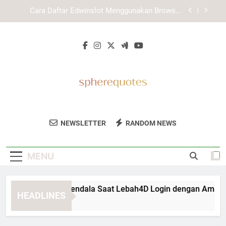
Skip
Daftar Lebah4D dengan Panduan Registrasi yang
to
Lebih Terarah
content
Panduan Mengenal Kaya787 Link Alternatif
Secara Aman
Cara Mengatasi Kendala Saat Lebah4D Login
dengan Aman dan Terarah
Cara Daftar Edwinslot Menggunakan Browser
Terbaru dengan Aman dan Praktis
Daftar Lebah4D dengan Panduan Registrasi yang
Lebih Terarah
Sphere Quotes
Dapatkan Kutipan Motivasi Dan Inspirasi
Panduan Mengenal Kaya787 Link Alternatif
NEWSLETTER
RANDOM NEWS
Secara Aman
Harian Dari Sphere Quotes. Untuk Semangat
Hidup Yang Lebih Positif.
MENU
ra Mengatasi Kendala Saat Lebah4D Login dengan Aman dan 
HEADLINES
Months Ago