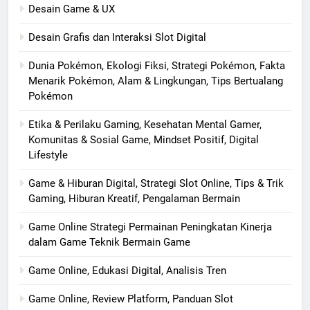
Desain Game & UX
Desain Grafis dan Interaksi Slot Digital
Dunia Pokémon, Ekologi Fiksi, Strategi Pokémon, Fakta
Menarik Pokémon, Alam & Lingkungan, Tips Bertualang
Pokémon
Etika & Perilaku Gaming, Kesehatan Mental Gamer,
Komunitas & Sosial Game, Mindset Positif, Digital
Lifestyle
Game & Hiburan Digital, Strategi Slot Online, Tips & Trik
Gaming, Hiburan Kreatif, Pengalaman Bermain
Game Online Strategi Permainan Peningkatan Kinerja
dalam Game Teknik Bermain Game
Game Online, Edukasi Digital, Analisis Tren
Game Online, Review Platform, Panduan Slot