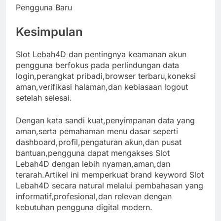
Pengguna Baru
Kesimpulan
Slot Lebah4D dan pentingnya keamanan akun
pengguna berfokus pada perlindungan data
login,perangkat pribadi,browser terbaru,koneksi
aman,verifikasi halaman,dan kebiasaan logout
setelah selesai.
Dengan kata sandi kuat,penyimpanan data yang
aman,serta pemahaman menu dasar seperti
dashboard,profil,pengaturan akun,dan pusat
bantuan,pengguna dapat mengakses Slot
Lebah4D dengan lebih nyaman,aman,dan
terarah.Artikel ini memperkuat brand keyword Slot
Lebah4D secara natural melalui pembahasan yang
informatif,profesional,dan relevan dengan
kebutuhan pengguna digital modern.