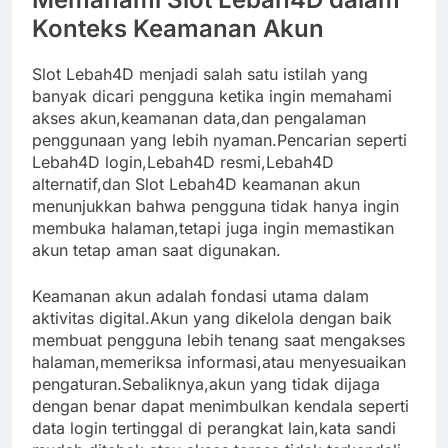
Konteks Keamanan Akun
Slot Lebah4D menjadi salah satu istilah yang
banyak dicari pengguna ketika ingin memahami
akses akun,keamanan data,dan pengalaman
penggunaan yang lebih nyaman.Pencarian seperti
Lebah4D login,Lebah4D resmi,Lebah4D
alternatif,dan Slot Lebah4D keamanan akun
menunjukkan bahwa pengguna tidak hanya ingin
membuka halaman,tetapi juga ingin memastikan
akun tetap aman saat digunakan.
Keamanan akun adalah fondasi utama dalam
aktivitas digital.Akun yang dikelola dengan baik
membuat pengguna lebih tenang saat mengakses
halaman,memeriksa informasi,atau menyesuaikan
pengaturan.Sebaliknya,akun yang tidak dijaga
dengan benar dapat menimbulkan kendala seperti
data login tertinggal di perangkat lain,kata sandi