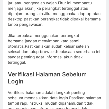
jari,atau pengenalan wajah.Fitur ini membantu
menjaga akun jika perangkat tertinggal atau
dipinjam orang lain.Jika menggunakan laptop atau
desktop,pastikan perangkat tidak dipakai bersama
tanpa pengawasan.
Jika terpaksa menggunakan perangkat
bersama,jangan menyimpan kata sandi
otomatis.Pastikan akun sudah keluar setelah
selesai dan tutup browser.Kebiasaan sederhana ini
sangat penting agar informasi akun tidak
tertinggal.
Verifikasi Halaman Sebelum
Login
Verifikasi halaman adalah langkah penting
sebelum memasukkan data login.Pastikan halaman
tampil rapi,instruksi mudah dipahami,dan tidak
ada permintaan informasi yang terasa tidak