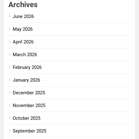
Archives
June 2026
May 2026
April 2026
March 2026
February 2026
January 2026
December 2025
November 2025
October 2025
September 2025