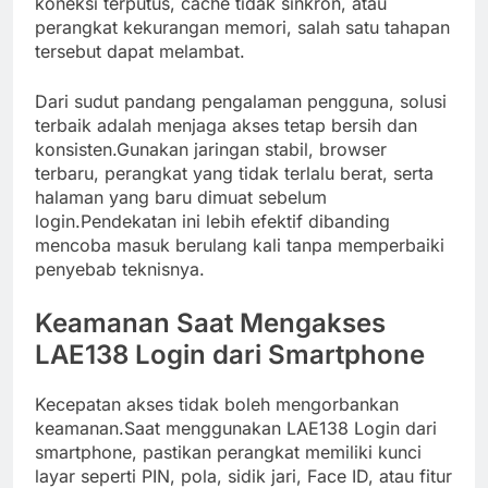
koneksi terputus, cache tidak sinkron, atau
perangkat kekurangan memori, salah satu tahapan
tersebut dapat melambat.
Dari sudut pandang pengalaman pengguna, solusi
terbaik adalah menjaga akses tetap bersih dan
konsisten.Gunakan jaringan stabil, browser
terbaru, perangkat yang tidak terlalu berat, serta
halaman yang baru dimuat sebelum
login.Pendekatan ini lebih efektif dibanding
mencoba masuk berulang kali tanpa memperbaiki
penyebab teknisnya.
Keamanan Saat Mengakses
LAE138 Login dari Smartphone
Kecepatan akses tidak boleh mengorbankan
keamanan.Saat menggunakan LAE138 Login dari
smartphone, pastikan perangkat memiliki kunci
layar seperti PIN, pola, sidik jari, Face ID, atau fitur