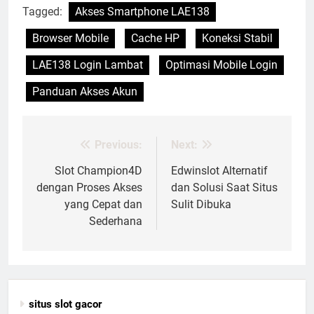
Tagged:
Akses Smartphone LAE138
Browser Mobile
Cache HP
Koneksi Stabil
LAE138 Login Lambat
Optimasi Mobile Login
Panduan Akses Akun
Previous:
Next:
Post
navigation
Slot Champion4D
Edwinslot Alternatif
dengan Proses Akses
dan Solusi Saat Situs
yang Cepat dan
Sulit Dibuka
Sederhana
situs slot gacor