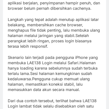
aplikasi berjalan, penyimpanan hampir penuh, dan
browser belum pernah dibersihkan cachenya.
Langkah yang tepat adalah menutup aplikasi latar
belakang, membersihkan cache browser,
menghapus file tidak penting, lalu membuka ulang
halaman melalui jaringan yang stabil.Setelah
perangkat lebih ringan, proses login biasanya
terasa lebih responsif.
Skenario lain terjadi pada pengguna iPhone yang
membuka LAE138 Login melalui Safari.Halaman
hanya loading karena sebelumnya sudah terbuka
terlalu lama.Sesi halaman kemungkinan sudah
kedaluwarsa.Pengguna cukup memuat ulang
halaman, memastikan koneksi stabil, lalu
memasukkan data akun secara manual.
Dari dua contoh tersebut, terlihat bahwa LAE138
Login lambat tidak selalu disebabkan oleh satu