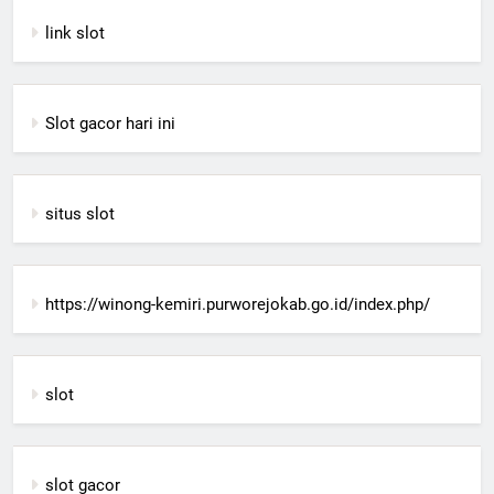
link slot
Slot gacor hari ini
situs slot
https://winong-kemiri.purworejokab.go.id/index.php/
slot
slot gacor