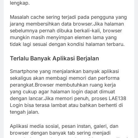
lengkap.
Masalah cache sering terjadi pada pengguna yang
jarang membersihkan data browser.Jika halaman
sebelumnya pernah dibuka berkali-kali, browser
mungkin masih menyimpan elemen lama yang
tidak lagi sesuai dengan kondisi halaman terbaru.
Terlalu Banyak Aplikasi Berjalan
Smartphone yang menjalankan banyak aplikasi
sekaligus akan membagi memori dan performa
perangkat.Browser membutuhkan ruang kerja
yang cukup agar halaman login dapat dimuat
dengan lancar.Jika memori penuh, proses LAE138
Login bisa terasa lambat atau bahkan berhenti di
tengah jalan.
Aplikasi media sosial, pesan instan, galeri, dan
browser dengan banyak tab sering menjadi