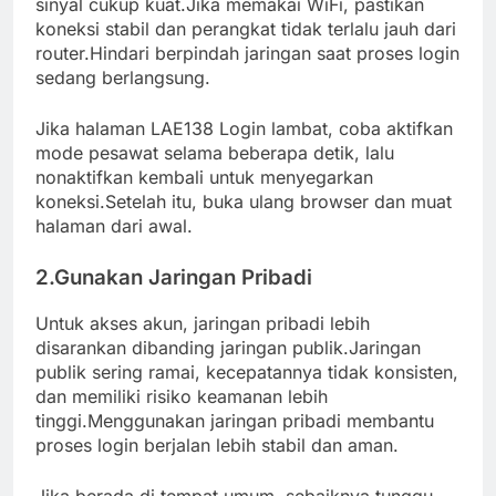
sinyal cukup kuat.Jika memakai WiFi, pastikan
koneksi stabil dan perangkat tidak terlalu jauh dari
router.Hindari berpindah jaringan saat proses login
sedang berlangsung.
Jika halaman LAE138 Login lambat, coba aktifkan
mode pesawat selama beberapa detik, lalu
nonaktifkan kembali untuk menyegarkan
koneksi.Setelah itu, buka ulang browser dan muat
halaman dari awal.
2.Gunakan Jaringan Pribadi
Untuk akses akun, jaringan pribadi lebih
disarankan dibanding jaringan publik.Jaringan
publik sering ramai, kecepatannya tidak konsisten,
dan memiliki risiko keamanan lebih
tinggi.Menggunakan jaringan pribadi membantu
proses login berjalan lebih stabil dan aman.
Jika berada di tempat umum, sebaiknya tunggu