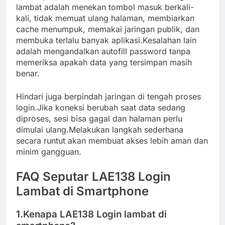
lambat adalah menekan tombol masuk berkali-
kali, tidak memuat ulang halaman, membiarkan
cache menumpuk, memakai jaringan publik, dan
membuka terlalu banyak aplikasi.Kesalahan lain
adalah mengandalkan autofill password tanpa
memeriksa apakah data yang tersimpan masih
benar.
Hindari juga berpindah jaringan di tengah proses
login.Jika koneksi berubah saat data sedang
diproses, sesi bisa gagal dan halaman perlu
dimulai ulang.Melakukan langkah sederhana
secara runtut akan membuat akses lebih aman dan
minim gangguan.
FAQ Seputar LAE138 Login
Lambat di Smartphone
1.Kenapa LAE138 Login lambat di