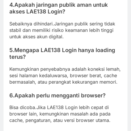
4.Apakah jaringan publik aman untuk
akses LAE138 Login?
Sebaiknya dihindari.Jaringan publik sering tidak
stabil dan memiliki risiko keamanan lebih tinggi
untuk akses akun digital.
5.Mengapa LAE138 Login hanya loading
terus?
Kemungkinan penyebabnya adalah koneksi lemah,
sesi halaman kedaluwarsa, browser berat, cache
bermasalah, atau perangkat kekurangan memori.
6.Apakah perlu mengganti browser?
Bisa dicoba.Jika LAE138 Login lebih cepat di
browser lain, kemungkinan masalah ada pada
cache, pengaturan, atau versi browser utama.