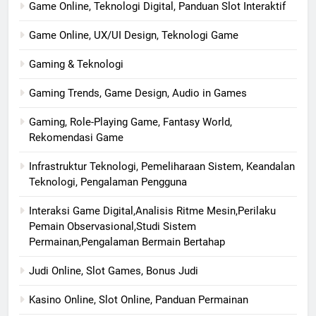
Game Online, Teknologi Digital, Panduan Slot Interaktif
Game Online, UX/UI Design, Teknologi Game
Gaming & Teknologi
Gaming Trends, Game Design, Audio in Games
Gaming, Role-Playing Game, Fantasy World,
Rekomendasi Game
Infrastruktur Teknologi, Pemeliharaan Sistem, Keandalan
Teknologi, Pengalaman Pengguna
Interaksi Game Digital,Analisis Ritme Mesin,Perilaku
Pemain Observasional,Studi Sistem
Permainan,Pengalaman Bermain Bertahap
Judi Online, Slot Games, Bonus Judi
Kasino Online, Slot Online, Panduan Permainan