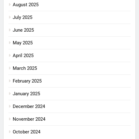
August 2025
July 2025
June 2025
May 2025
April 2025
March 2025
February 2025
January 2025
December 2024
November 2024
October 2024