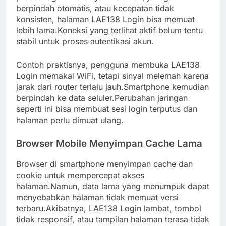
berpindah otomatis, atau kecepatan tidak
konsisten, halaman LAE138 Login bisa memuat
lebih lama.Koneksi yang terlihat aktif belum tentu
stabil untuk proses autentikasi akun.
Contoh praktisnya, pengguna membuka LAE138
Login memakai WiFi, tetapi sinyal melemah karena
jarak dari router terlalu jauh.Smartphone kemudian
berpindah ke data seluler.Perubahan jaringan
seperti ini bisa membuat sesi login terputus dan
halaman perlu dimuat ulang.
Browser Mobile Menyimpan Cache Lama
Browser di smartphone menyimpan cache dan
cookie untuk mempercepat akses
halaman.Namun, data lama yang menumpuk dapat
menyebabkan halaman tidak memuat versi
terbaru.Akibatnya, LAE138 Login lambat, tombol
tidak responsif, atau tampilan halaman terasa tidak