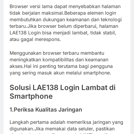
Browser versi lama dapat menyebabkan halaman
tidak berjalan maksimal.Beberapa elemen login
membutuhkan dukungan keamanan dan teknologi
terbaru.Jika browser belum diperbarui, halaman
LAE138 Login bisa menjadi lambat, tidak stabil,
atau gagal merespons.
Menggunakan browser terbaru membantu
meningkatkan kompatibilitas dan keamanan
akses.Hal ini penting terutama bagi pengguna
yang sering masuk akun melalui smartphone.
Solusi LAE138 Login Lambat di
Smartphone
1.Periksa Kualitas Jaringan
Langkah pertama adalah memeriksa jaringan yang
digunakan.Jika memakai data seluler, pastikan