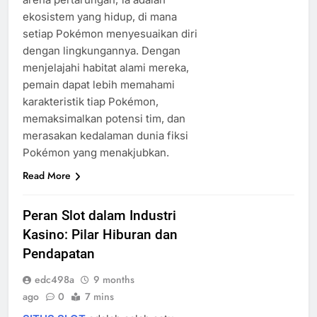
ekosistem yang hidup, di mana
setiap Pokémon menyesuaikan diri
dengan lingkungannya. Dengan
menjelajahi habitat alami mereka,
pemain dapat lebih memahami
karakteristik tiap Pokémon,
memaksimalkan potensi tim, dan
merasakan kedalaman dunia fiksi
Pokémon yang menakjubkan.
Read More
Peran Slot dalam Industri
Kasino: Pilar Hiburan dan
Pendapatan
edc498a
9 months
ago
0
7 mins