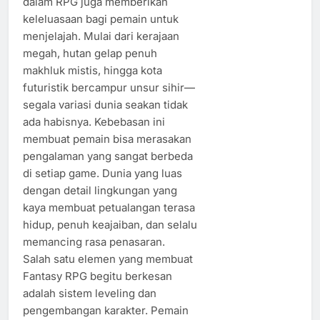
dalam RPG juga memberikan
keleluasaan bagi pemain untuk
menjelajah. Mulai dari kerajaan
megah, hutan gelap penuh
makhluk mistis, hingga kota
futuristik bercampur unsur sihir—
segala variasi dunia seakan tidak
ada habisnya. Kebebasan ini
membuat pemain bisa merasakan
pengalaman yang sangat berbeda
di setiap game. Dunia yang luas
dengan detail lingkungan yang
kaya membuat petualangan terasa
hidup, penuh keajaiban, dan selalu
memancing rasa penasaran.
Salah satu elemen yang membuat
Fantasy RPG begitu berkesan
adalah sistem leveling dan
pengembangan karakter. Pemain