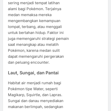
sering menjadi tempat latihan
alami bagi Pokémon. Terjalnya
medan memaksa mereka
mengembangkan kemampuan
lompat, terbang, atau menggali
untuk bertahan hidup. Faktor ini
juga memengaruhi strategi pemain
saat menangkap atau melatih
Pokémon, karena medan sulit
dapat memengaruhi pergerakan
dan peluang encounter.
Laut, Sungai, dan Pantai
Habitat air menjadi rumah bagi
Pokémon tipe Water, seperti
Magikarp, Squirtle, dan Lapras.
Sungai dan danau menyediakan
makanan berlimpah, sedangkan