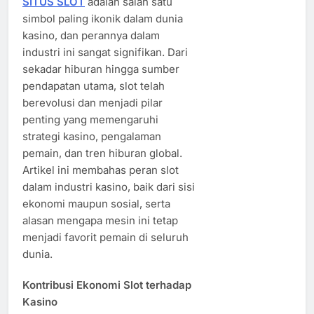
SITUS SLOT
adalah salah satu
simbol paling ikonik dalam dunia
kasino, dan perannya dalam
industri ini sangat signifikan. Dari
sekadar hiburan hingga sumber
pendapatan utama, slot telah
berevolusi dan menjadi pilar
penting yang memengaruhi
strategi kasino, pengalaman
pemain, dan tren hiburan global.
Artikel ini membahas peran slot
dalam industri kasino, baik dari sisi
ekonomi maupun sosial, serta
alasan mengapa mesin ini tetap
menjadi favorit pemain di seluruh
dunia.
Kontribusi Ekonomi Slot terhadap
Kasino