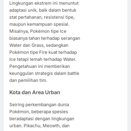
Lingkungan ekstrem ini menuntut
adaptasi unik, baik dalam bentuk
stat pertahanan, resistensi tipe,
maupun kemampuan spesial.
Misalnya, Pokémon tipe Ice
biasanya tahan terhadap serangan
Water dan Grass, sedangkan
Pokémon tipe Fire kuat terhadap
Ice tetapi lemah terhadap Water.
Pengetahuan ini memberikan
keunggulan strategis dalam battle
dan pemilihan tim.
Kota dan Area Urban
Seiring perkembangan dunia
Pokémon, beberapa spesies
beradaptasi dengan lingkungan
urban. Pikachu, Meowth, dan