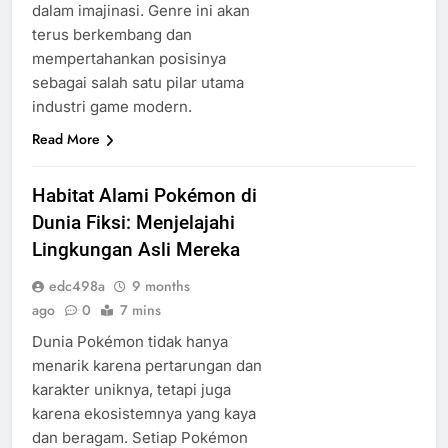
dalam imajinasi. Genre ini akan
terus berkembang dan
mempertahankan posisinya
sebagai salah satu pilar utama
industri game modern.
Read More
Habitat Alami Pokémon di
Dunia Fiksi: Menjelajahi
Lingkungan Asli Mereka
edc498a
9 months
ago
0
7 mins
Dunia Pokémon tidak hanya
menarik karena pertarungan dan
karakter uniknya, tetapi juga
karena ekosistemnya yang kaya
dan beragam. Setiap Pokémon