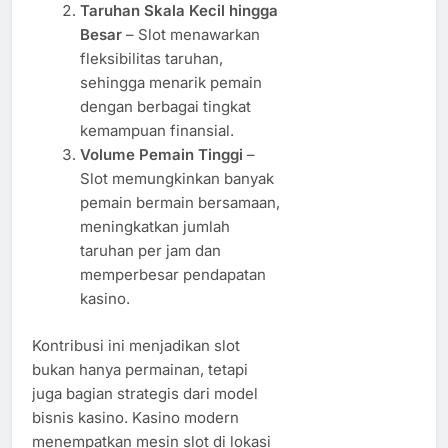
Taruhan Skala Kecil hingga
Besar
– Slot menawarkan
fleksibilitas taruhan,
sehingga menarik pemain
dengan berbagai tingkat
kemampuan finansial.
Volume Pemain Tinggi
–
Slot memungkinkan banyak
pemain bermain bersamaan,
meningkatkan jumlah
taruhan per jam dan
memperbesar pendapatan
kasino.
Kontribusi ini menjadikan slot
bukan hanya permainan, tetapi
juga bagian strategis dari model
bisnis kasino. Kasino modern
menempatkan mesin slot di lokasi