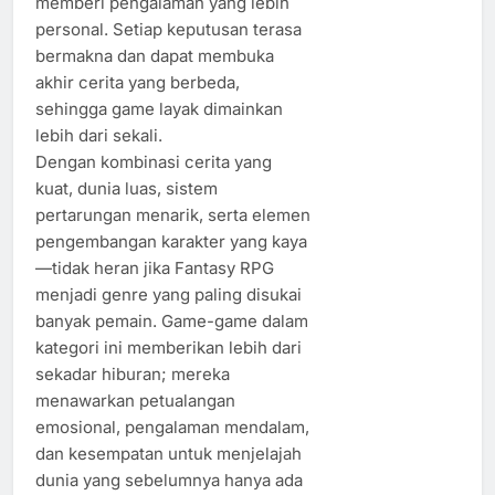
memberi pengalaman yang lebih
personal. Setiap keputusan terasa
bermakna dan dapat membuka
akhir cerita yang berbeda,
sehingga game layak dimainkan
lebih dari sekali.
Dengan kombinasi cerita yang
kuat, dunia luas, sistem
pertarungan menarik, serta elemen
pengembangan karakter yang kaya
—tidak heran jika Fantasy RPG
menjadi genre yang paling disukai
banyak pemain. Game-game dalam
kategori ini memberikan lebih dari
sekadar hiburan; mereka
menawarkan petualangan
emosional, pengalaman mendalam,
dan kesempatan untuk menjelajah
dunia yang sebelumnya hanya ada