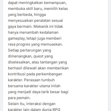
dapat meningkatkan kemampuan,
membuka skill baru, memilih kelas
yang berbeda, hingga
menyesuaikan peralatan sesuai
gaya bermain. Mekanik ini tidak
hanya menambah kedalaman
gameplay, tetapi juga memberi
rasa progres yang memuaskan.
Setiap pertarungan yang
dimenangkan, quest yang
diselesaikan, atau tantangan yang
berhasil dilewati akan memberikan
kontribusi pada perkembangan
karakter. Perasaan tumbuh
bersama karakter utama inilah
yang menjadi daya tarik besar bagi
para pemain.
Selain itu, interaksi dengan
karakter lain dalam dunia RPG