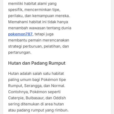
memiliki habitat alami yang
spesifik, mencerminkan tipe,
perilaku, dan kemampuan mereka.
Memahami habitat ini tidak hanya
menambah wawasan tentang dunia
pokemon787
, tetapi juga
membantu pemain merencanakan
strategi perburuan, pelatihan, dan
pertarungan.
Hutan dan Padang Rumput
Hutan adalah salah satu habitat
paling umum bagi Pokémon tipe
Rumput, Serangga, dan Normal.
Contohnya, Pokémon seperti
Caterpie, Bulbasaur, dan Oddish
sering ditemukan di area hutan
atau padang rumput yang rimbun.