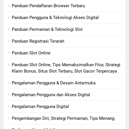
Panduan Pendaftaran Browser Terbaru
Panduan Pengguna & Teknologi Akses Digital
Panduan Permainan & Teknologi Slot
Panduan Registrasi Terarah
Panduan Slot Online
Panduan Slot Online, Tips Memaksimalkan Fitur, Strategi
Klaim Bonus, Situs Slot Terbaru, Slot Gacor Terpercaya
Pengalaman Pengguna & Desain Antarmuka
Pengalaman Pengguna dan Akses Digital
Pengalaman Pengguna Digital
Pengembangan Diri, Strategi Permainan, Tips Menang.