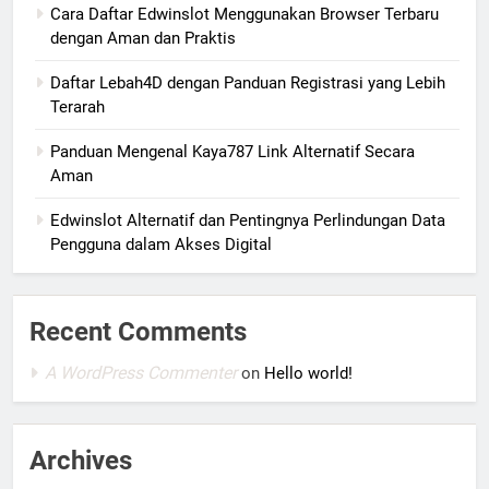
Cara Daftar Edwinslot Menggunakan Browser Terbaru
dengan Aman dan Praktis
Daftar Lebah4D dengan Panduan Registrasi yang Lebih
Terarah
Panduan Mengenal Kaya787 Link Alternatif Secara
Aman
Edwinslot Alternatif dan Pentingnya Perlindungan Data
Pengguna dalam Akses Digital
Recent Comments
A WordPress Commenter
on
Hello world!
Archives