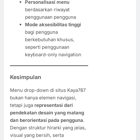
Personalisasi menu
berdasarkan riwayat
penggunaan pengguna
Mode aksesibilitas tinggi
bagi pengguna
berkebutuhan khusus,
seperti penggunaan
keyboard-only navigation
Kesimpulan
Menu drop-down di situs Kaya787
bukan hanya elemen navigasi,
tetapi juga
representasi dari
pendekatan desain yang matang
dan berorientasi pada pengguna
.
Dengan struktur hirarki yang jelas,
visual yang bersih, serta