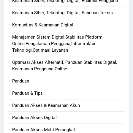
Keamanan Siber, Teknologi Digital, Edukasi Pengguna
Keamanan Siber, Teknologi Digital, Panduan Teknis
Komunitas & Keamanan Digital
Manajemen Sistem Digital,Stabilitas Platform
Online,Pengalaman Pengguna,Infrastruktur
Teknologi,Optimasi Layanan
Optimasi Akses Alternatif, Panduan Stabilitas Digital,
Keamanan Pengguna Online
Panduan
Panduan & Tips
Panduan Akses & Keamanan Akun
Panduan Akses Digital
Panduan Akses Multi-Perangkat