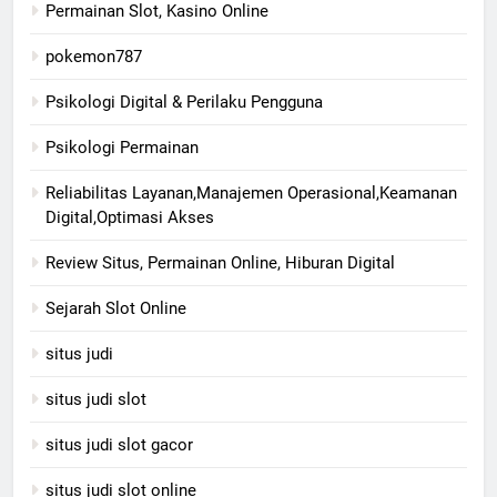
Permainan Slot, Kasino Online
pokemon787
Psikologi Digital & Perilaku Pengguna
Psikologi Permainan
Reliabilitas Layanan,Manajemen Operasional,Keamanan
Digital,Optimasi Akses
Review Situs, Permainan Online, Hiburan Digital
Sejarah Slot Online
situs judi
situs judi slot
situs judi slot gacor
situs judi slot online