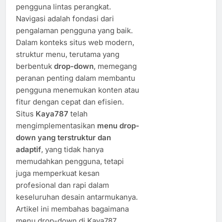
pengguna lintas perangkat.
Navigasi adalah fondasi dari
pengalaman pengguna yang baik.
Dalam konteks situs web modern,
struktur menu, terutama yang
berbentuk
drop-down
, memegang
peranan penting dalam membantu
pengguna menemukan konten atau
fitur dengan cepat dan efisien.
Situs
Kaya787
telah
mengimplementasikan
menu drop-
down yang terstruktur dan
adaptif
, yang tidak hanya
memudahkan pengguna, tetapi
juga memperkuat kesan
profesional dan rapi dalam
keseluruhan desain antarmukanya.
Artikel ini membahas bagaimana
menu drop-down di Kaya787