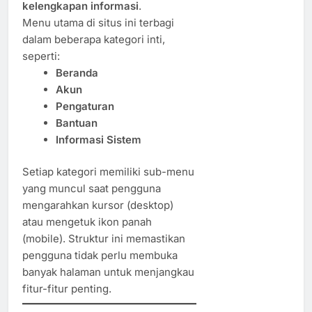
kelengkapan informasi
.
Menu utama di situs ini terbagi
dalam beberapa kategori inti,
seperti:
Beranda
Akun
Pengaturan
Bantuan
Informasi Sistem
Setiap kategori memiliki sub-menu
yang muncul saat pengguna
mengarahkan kursor (desktop)
atau mengetuk ikon panah
(mobile). Struktur ini memastikan
pengguna tidak perlu membuka
banyak halaman untuk menjangkau
fitur-fitur penting.