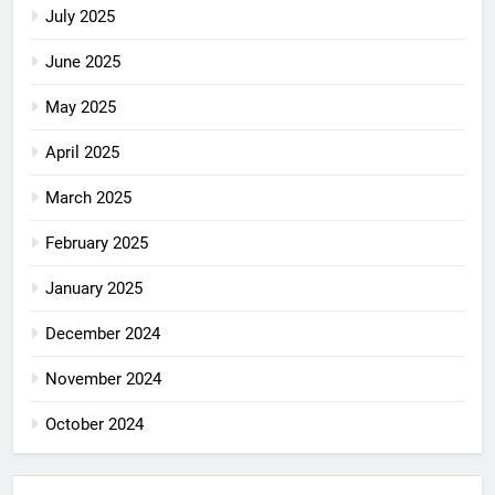
July 2025
June 2025
May 2025
April 2025
March 2025
February 2025
January 2025
December 2024
November 2024
October 2024