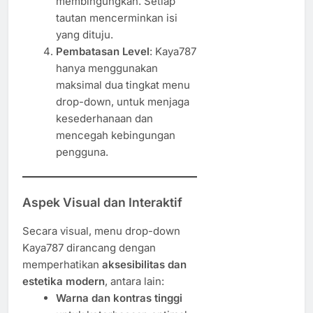
membingungkan. Setiap
tautan mencerminkan isi
yang dituju.
Pembatasan Level
: Kaya787
hanya menggunakan
maksimal dua tingkat menu
drop-down, untuk menjaga
kesederhanaan dan
mencegah kebingungan
pengguna.
Aspek Visual dan Interaktif
Secara visual, menu drop-down
Kaya787 dirancang dengan
memperhatikan
aksesibilitas dan
estetika modern
, antara lain:
Warna dan kontras tinggi