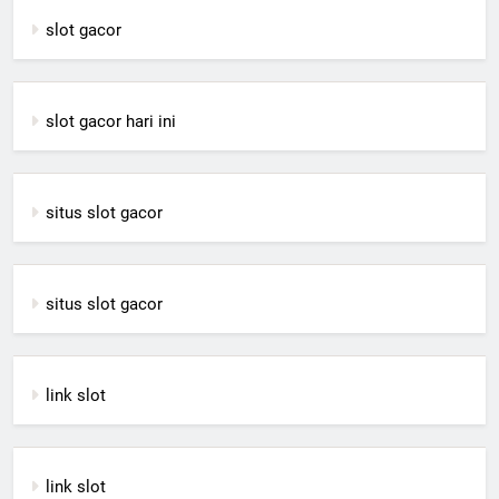
slot gacor
slot gacor hari ini
situs slot gacor
situs slot gacor
link slot
link slot