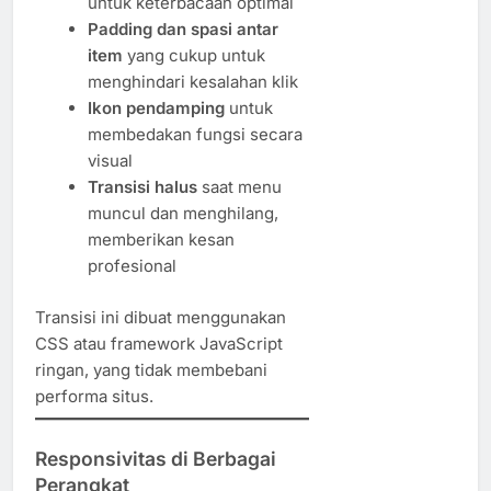
untuk keterbacaan optimal
Padding dan spasi antar
item
yang cukup untuk
menghindari kesalahan klik
Ikon pendamping
untuk
membedakan fungsi secara
visual
Transisi halus
saat menu
muncul dan menghilang,
memberikan kesan
profesional
Transisi ini dibuat menggunakan
CSS atau framework JavaScript
ringan, yang tidak membebani
performa situs.
Responsivitas di Berbagai
Perangkat