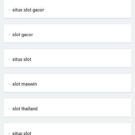
situs slot gacor
slot gacor
situs slot
slot maxwin
slot thailand
situs slot