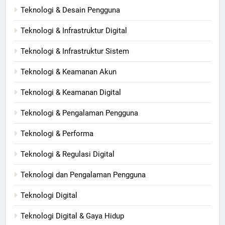
Teknologi & Desain Pengguna
Teknologi & Infrastruktur Digital
Teknologi & Infrastruktur Sistem
Teknologi & Keamanan Akun
Teknologi & Keamanan Digital
Teknologi & Pengalaman Pengguna
Teknologi & Performa
Teknologi & Regulasi Digital
Teknologi dan Pengalaman Pengguna
Teknologi Digital
Teknologi Digital & Gaya Hidup