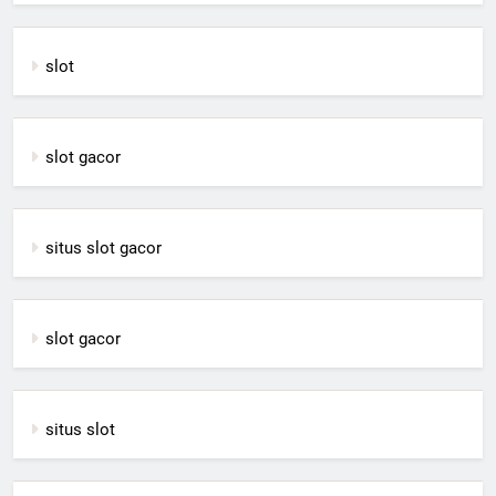
slot
slot gacor
situs slot gacor
slot gacor
situs slot