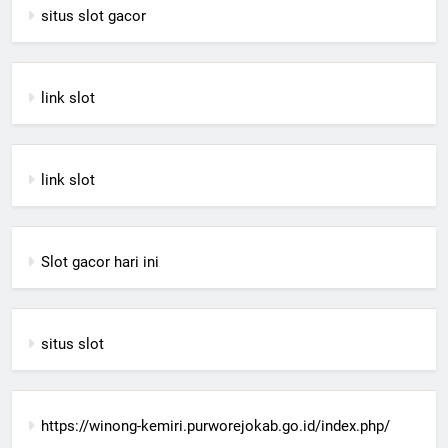
situs slot gacor
link slot
link slot
Slot gacor hari ini
situs slot
https://winong-kemiri.purworejokab.go.id/index.php/