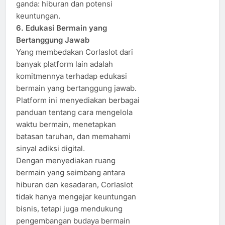
ganda: hiburan dan potensi
keuntungan.
6. Edukasi Bermain yang
Bertanggung Jawab
Yang membedakan Corlaslot dari
banyak platform lain adalah
komitmennya terhadap edukasi
bermain yang bertanggung jawab.
Platform ini menyediakan berbagai
panduan tentang cara mengelola
waktu bermain, menetapkan
batasan taruhan, dan memahami
sinyal adiksi digital.
Dengan menyediakan ruang
bermain yang seimbang antara
hiburan dan kesadaran, Corlaslot
tidak hanya mengejar keuntungan
bisnis, tetapi juga mendukung
pengembangan budaya bermain