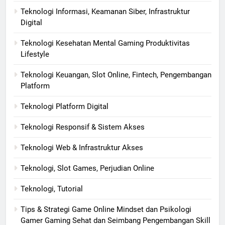
Teknologi Informasi, Keamanan Siber, Infrastruktur
Digital
Teknologi Kesehatan Mental Gaming Produktivitas
Lifestyle
Teknologi Keuangan, Slot Online, Fintech, Pengembangan
Platform
Teknologi Platform Digital
Teknologi Responsif & Sistem Akses
Teknologi Web & Infrastruktur Akses
Teknologi, Slot Games, Perjudian Online
Teknologi, Tutorial
Tips & Strategi Game Online Mindset dan Psikologi
Gamer Gaming Sehat dan Seimbang Pengembangan Skill