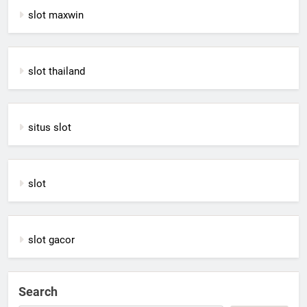
slot maxwin
slot thailand
situs slot
slot
slot gacor
Search