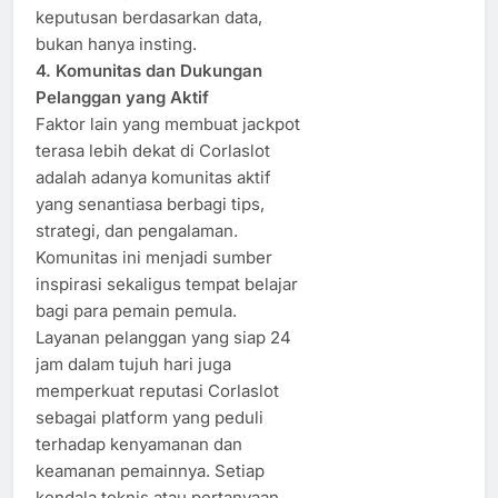
keputusan berdasarkan data,
bukan hanya insting.
4. Komunitas dan Dukungan
Pelanggan yang Aktif
Faktor lain yang membuat jackpot
terasa lebih dekat di Corlaslot
adalah adanya komunitas aktif
yang senantiasa berbagi tips,
strategi, dan pengalaman.
Komunitas ini menjadi sumber
inspirasi sekaligus tempat belajar
bagi para pemain pemula.
Layanan pelanggan yang siap 24
jam dalam tujuh hari juga
memperkuat reputasi Corlaslot
sebagai platform yang peduli
terhadap kenyamanan dan
keamanan pemainnya. Setiap
kendala teknis atau pertanyaan