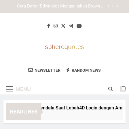
Skip
Daftar Lebah4D dengan Panduan Registrasi yang
to
Lebih Terarah
content
Panduan Mengenal Kaya787 Link Alternatif
Secara Aman
Cara Mengatasi Kendala Saat Lebah4D Login
dengan Aman dan Terarah
Cara Daftar Edwinslot Menggunakan Browser
Terbaru dengan Aman dan Praktis
Daftar Lebah4D dengan Panduan Registrasi yang
Lebih Terarah
Sphere Quotes
Dapatkan Kutipan Motivasi Dan Inspirasi
Panduan Mengenal Kaya787 Link Alternatif
NEWSLETTER
RANDOM NEWS
Secara Aman
Harian Dari Sphere Quotes. Untuk Semangat
Hidup Yang Lebih Positif.
MENU
ara Mengatasi Kendala Saat Lebah4D Login dengan Aman da
HEADLINES
 Months Ago