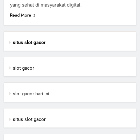
yang sehat di masyarakat digital.
Read More
situs slot gacor
slot gacor
slot gacor hari ini
situs slot gacor