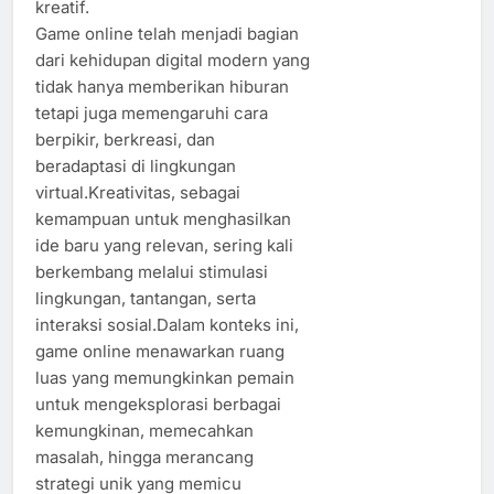
kreatif.
Game online telah menjadi bagian
dari kehidupan digital modern yang
tidak hanya memberikan hiburan
tetapi juga memengaruhi cara
berpikir, berkreasi, dan
beradaptasi di lingkungan
virtual.Kreativitas, sebagai
kemampuan untuk menghasilkan
ide baru yang relevan, sering kali
berkembang melalui stimulasi
lingkungan, tantangan, serta
interaksi sosial.Dalam konteks ini,
game online menawarkan ruang
luas yang memungkinkan pemain
untuk mengeksplorasi berbagai
kemungkinan, memecahkan
masalah, hingga merancang
strategi unik yang memicu