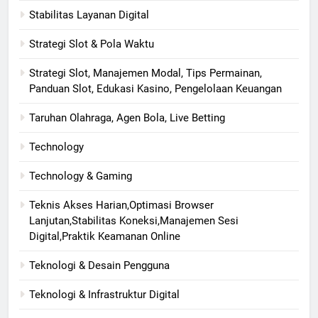
Stabilitas Layanan Digital
Strategi Slot & Pola Waktu
Strategi Slot, Manajemen Modal, Tips Permainan,
Panduan Slot, Edukasi Kasino, Pengelolaan Keuangan
Taruhan Olahraga, Agen Bola, Live Betting
Technology
Technology & Gaming
Teknis Akses Harian,Optimasi Browser
Lanjutan,Stabilitas Koneksi,Manajemen Sesi
Digital,Praktik Keamanan Online
Teknologi & Desain Pengguna
Teknologi & Infrastruktur Digital