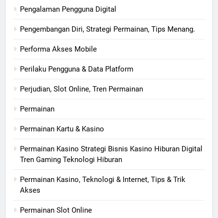
Pengalaman Pengguna Digital
Pengembangan Diri, Strategi Permainan, Tips Menang.
Performa Akses Mobile
Perilaku Pengguna & Data Platform
Perjudian, Slot Online, Tren Permainan
Permainan
Permainan Kartu & Kasino
Permainan Kasino Strategi Bisnis Kasino Hiburan Digital
Tren Gaming Teknologi Hiburan
Permainan Kasino, Teknologi & Internet, Tips & Trik
Akses
Permainan Slot Online