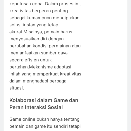
keputusan cepat.Dalam proses ini,
kreativitas berperan penting
sebagai kemampuan menciptakan
solusi instan yang tetap
akurat.Misalnya, pemain harus
menyesuaikan diri dengan
perubahan kondisi permainan atau
memanfaatkan sumber daya
secara efisien untuk
bertahan.Mekanisme adaptasi
inilah yang memperkuat kreativitas
dalam menghadapi berbagai
situasi.
Kolaborasi dalam Game dan
Peran Interaksi Sosial
Game online bukan hanya tentang
pemain dan game itu sendiri tetapi