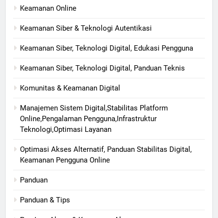
Keamanan Online
Keamanan Siber & Teknologi Autentikasi
Keamanan Siber, Teknologi Digital, Edukasi Pengguna
Keamanan Siber, Teknologi Digital, Panduan Teknis
Komunitas & Keamanan Digital
Manajemen Sistem Digital,Stabilitas Platform
Online,Pengalaman Pengguna,Infrastruktur
Teknologi,Optimasi Layanan
Optimasi Akses Alternatif, Panduan Stabilitas Digital,
Keamanan Pengguna Online
Panduan
Panduan & Tips