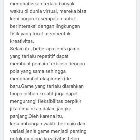
menghabiskan terlalu banyak
waktu di dunia virtual, mereka bisa
kehilangan kesempatan untuk
berinteraksi dengan lingkungan
fisik yang turut membentuk
kreativitas.
Selain itu, beberapa jenis game
yang terlalu repetitif dapat
membuat pemain terbiasa dengan
pola yang sama sehingga
menghambat eksplorasi ide
baru.Game yang terlalu diarahkan
tanpa pilihan kreatif juga dapat
mengurangi fleksibilitas berpikir
jika dimainkan dalam jangka
panjang.Oleh karena itu,
keseimbangan waktu bermain dan
variasi jenis game menjadi penting
untuk menjaga kreativitas tetap