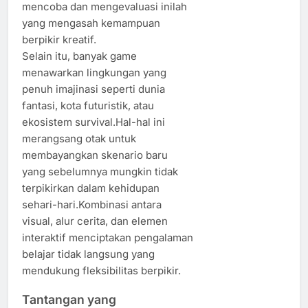
mencoba dan mengevaluasi inilah
yang mengasah kemampuan
berpikir kreatif.
Selain itu, banyak game
menawarkan lingkungan yang
penuh imajinasi seperti dunia
fantasi, kota futuristik, atau
ekosistem survival.Hal-hal ini
merangsang otak untuk
membayangkan skenario baru
yang sebelumnya mungkin tidak
terpikirkan dalam kehidupan
sehari-hari.Kombinasi antara
visual, alur cerita, dan elemen
interaktif menciptakan pengalaman
belajar tidak langsung yang
mendukung fleksibilitas berpikir.
Tantangan yang