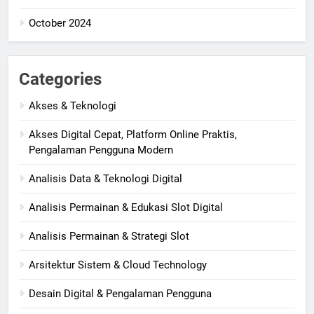
October 2024
Categories
Akses & Teknologi
Akses Digital Cepat, Platform Online Praktis,
Pengalaman Pengguna Modern
Analisis Data & Teknologi Digital
Analisis Permainan & Edukasi Slot Digital
Analisis Permainan & Strategi Slot
Arsitektur Sistem & Cloud Technology
Desain Digital & Pengalaman Pengguna