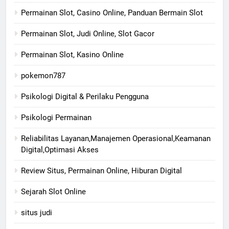
Permainan Slot, Casino Online, Panduan Bermain Slot
Permainan Slot, Judi Online, Slot Gacor
Permainan Slot, Kasino Online
pokemon787
Psikologi Digital & Perilaku Pengguna
Psikologi Permainan
Reliabilitas Layanan,Manajemen Operasional,Keamanan
Digital,Optimasi Akses
Review Situs, Permainan Online, Hiburan Digital
Sejarah Slot Online
situs judi