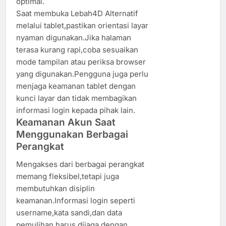
optimal.
Saat membuka Lebah4D Alternatif
melalui tablet,pastikan orientasi layar
nyaman digunakan.Jika halaman
terasa kurang rapi,coba sesuaikan
mode tampilan atau periksa browser
yang digunakan.Pengguna juga perlu
menjaga keamanan tablet dengan
kunci layar dan tidak membagikan
informasi login kepada pihak lain.
Keamanan Akun Saat
Menggunakan Berbagai
Perangkat
Mengakses dari berbagai perangkat
memang fleksibel,tetapi juga
membutuhkan disiplin
keamanan.Informasi login seperti
username,kata sandi,dan data
pemulihan harus dijaga dengan