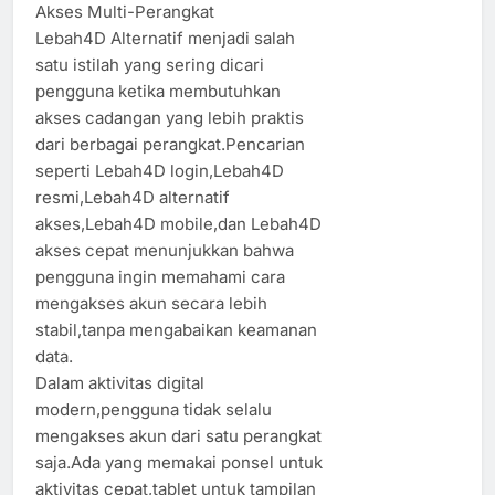
Akses Multi-Perangkat
Lebah4D Alternatif menjadi salah
satu istilah yang sering dicari
pengguna ketika membutuhkan
akses cadangan yang lebih praktis
dari berbagai perangkat.Pencarian
seperti Lebah4D login,Lebah4D
resmi,Lebah4D alternatif
akses,Lebah4D mobile,dan Lebah4D
akses cepat menunjukkan bahwa
pengguna ingin memahami cara
mengakses akun secara lebih
stabil,tanpa mengabaikan keamanan
data.
Dalam aktivitas digital
modern,pengguna tidak selalu
mengakses akun dari satu perangkat
saja.Ada yang memakai ponsel untuk
aktivitas cepat,tablet untuk tampilan