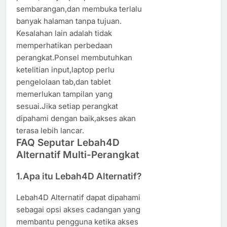
sembarangan,dan membuka terlalu
banyak halaman tanpa tujuan.
Kesalahan lain adalah tidak
memperhatikan perbedaan
perangkat.Ponsel membutuhkan
ketelitian input,laptop perlu
pengelolaan tab,dan tablet
memerlukan tampilan yang
sesuai.Jika setiap perangkat
dipahami dengan baik,akses akan
terasa lebih lancar.
FAQ Seputar Lebah4D
Alternatif Multi-Perangkat
1.Apa itu Lebah4D Alternatif?
Lebah4D Alternatif dapat dipahami
sebagai opsi akses cadangan yang
membantu pengguna ketika akses