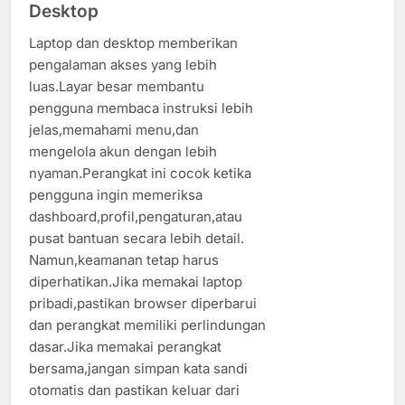
Desktop
Laptop dan desktop memberikan
pengalaman akses yang lebih
luas.Layar besar membantu
pengguna membaca instruksi lebih
jelas,memahami menu,dan
mengelola akun dengan lebih
nyaman.Perangkat ini cocok ketika
pengguna ingin memeriksa
dashboard,profil,pengaturan,atau
pusat bantuan secara lebih detail.
Namun,keamanan tetap harus
diperhatikan.Jika memakai laptop
pribadi,pastikan browser diperbarui
dan perangkat memiliki perlindungan
dasar.Jika memakai perangkat
bersama,jangan simpan kata sandi
otomatis dan pastikan keluar dari