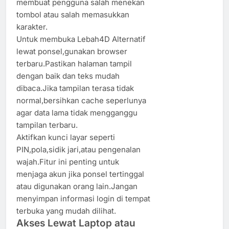
membuat pengguna salah menekan
tombol atau salah memasukkan
karakter.
Untuk membuka Lebah4D Alternatif
lewat ponsel,gunakan browser
terbaru.Pastikan halaman tampil
dengan baik dan teks mudah
dibaca.Jika tampilan terasa tidak
normal,bersihkan cache seperlunya
agar data lama tidak mengganggu
tampilan terbaru.
Aktifkan kunci layar seperti
PIN,pola,sidik jari,atau pengenalan
wajah.Fitur ini penting untuk
menjaga akun jika ponsel tertinggal
atau digunakan orang lain.Jangan
menyimpan informasi login di tempat
terbuka yang mudah dilihat.
Akses Lewat Laptop atau