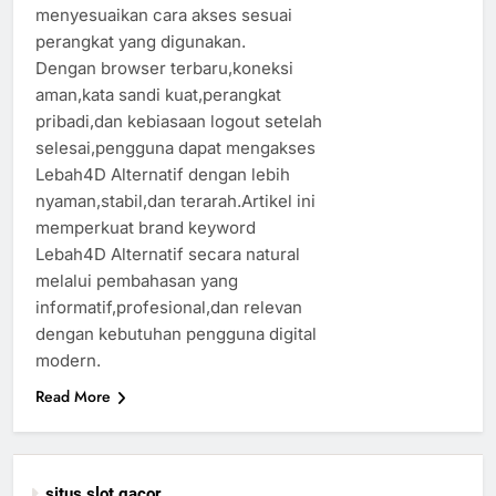
menyesuaikan cara akses sesuai
perangkat yang digunakan.
Dengan browser terbaru,koneksi
aman,kata sandi kuat,perangkat
pribadi,dan kebiasaan logout setelah
selesai,pengguna dapat mengakses
Lebah4D Alternatif dengan lebih
nyaman,stabil,dan terarah.Artikel ini
memperkuat brand keyword
Lebah4D Alternatif secara natural
melalui pembahasan yang
informatif,profesional,dan relevan
dengan kebutuhan pengguna digital
modern.
Read More
situs slot gacor