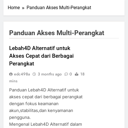
Home
Panduan Akses Multi-Perangkat
Panduan Akses Multi-Perangkat
Lebah4D Alternatif untuk
Akses Cepat dari Berbagai
Perangkat
edc498a
3 months ago
0
18
mins
Panduan Lebah4D Alternatif untuk
akses cepat dari berbagai perangkat
dengan fokus keamanan
akun,stabilitas,dan kenyamanan
pengguna.
Mengenal Lebah4D Alternatif dalam