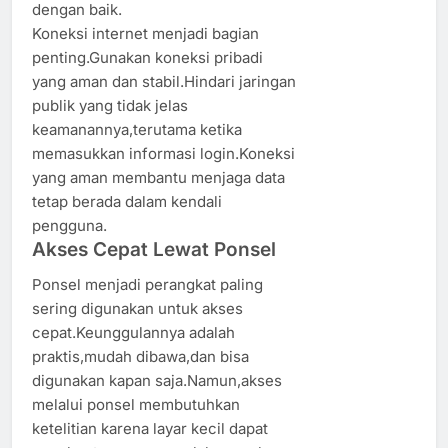
dengan baik.
Koneksi internet menjadi bagian
penting.Gunakan koneksi pribadi
yang aman dan stabil.Hindari jaringan
publik yang tidak jelas
keamanannya,terutama ketika
memasukkan informasi login.Koneksi
yang aman membantu menjaga data
tetap berada dalam kendali
pengguna.
Akses Cepat Lewat Ponsel
Ponsel menjadi perangkat paling
sering digunakan untuk akses
cepat.Keunggulannya adalah
praktis,mudah dibawa,dan bisa
digunakan kapan saja.Namun,akses
melalui ponsel membutuhkan
ketelitian karena layar kecil dapat