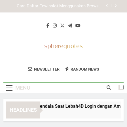
Skip
Daftar Lebah4D dengan Panduan Registrasi yang
to
Lebih Terarah
content
Panduan Mengenal Kaya787 Link Alternatif
Secara Aman
Cara Mengatasi Kendala Saat Lebah4D Login
dengan Aman dan Terarah
Cara Daftar Edwinslot Menggunakan Browser
Terbaru dengan Aman dan Praktis
Daftar Lebah4D dengan Panduan Registrasi yang
Lebih Terarah
Sphere Quotes
Dapatkan Kutipan Motivasi Dan Inspirasi
Panduan Mengenal Kaya787 Link Alternatif
NEWSLETTER
RANDOM NEWS
Secara Aman
Harian Dari Sphere Quotes. Untuk Semangat
Hidup Yang Lebih Positif.
MENU
ra Mengatasi Kendala Saat Lebah4D Login dengan Aman dan
HEADLINES
Months Ago