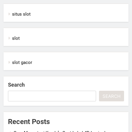
situs slot
slot
slot gacor
Search
SEARCH
Recent Posts