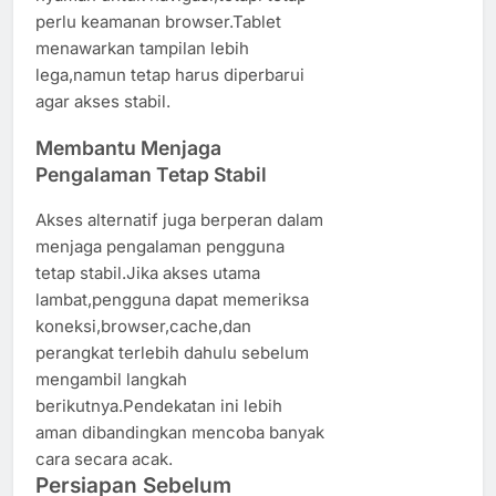
perlu keamanan browser.Tablet
menawarkan tampilan lebih
lega,namun tetap harus diperbarui
agar akses stabil.
Membantu Menjaga
Pengalaman Tetap Stabil
Akses alternatif juga berperan dalam
menjaga pengalaman pengguna
tetap stabil.Jika akses utama
lambat,pengguna dapat memeriksa
koneksi,browser,cache,dan
perangkat terlebih dahulu sebelum
mengambil langkah
berikutnya.Pendekatan ini lebih
aman dibandingkan mencoba banyak
cara secara acak.
Persiapan Sebelum