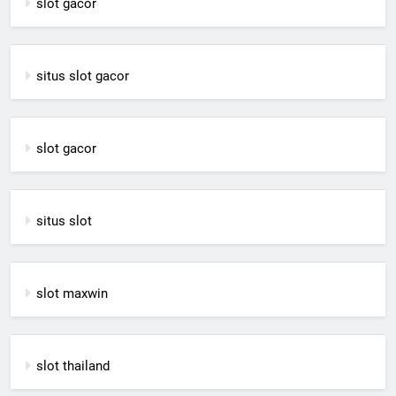
slot gacor
situs slot gacor
slot gacor
situs slot
slot maxwin
slot thailand