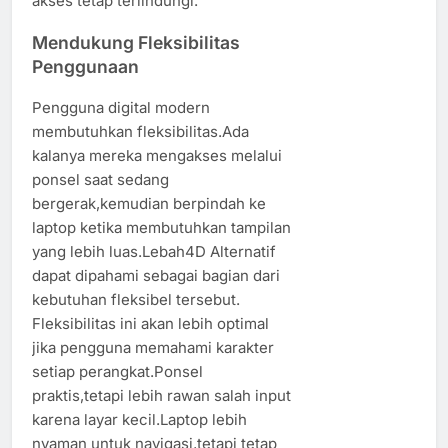
akses tetap terlindungi.
Mendukung Fleksibilitas
Penggunaan
Pengguna digital modern
membutuhkan fleksibilitas.Ada
kalanya mereka mengakses melalui
ponsel saat sedang
bergerak,kemudian berpindah ke
laptop ketika membutuhkan tampilan
yang lebih luas.Lebah4D Alternatif
dapat dipahami sebagai bagian dari
kebutuhan fleksibel tersebut.
Fleksibilitas ini akan lebih optimal
jika pengguna memahami karakter
setiap perangkat.Ponsel
praktis,tetapi lebih rawan salah input
karena layar kecil.Laptop lebih
nyaman untuk navigasi,tetapi tetap