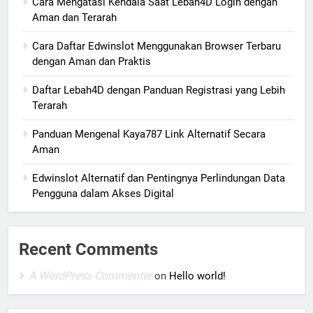
Cara Mengatasi Kendala Saat Lebah4D Login dengan
Aman dan Terarah
Cara Daftar Edwinslot Menggunakan Browser Terbaru
dengan Aman dan Praktis
Daftar Lebah4D dengan Panduan Registrasi yang Lebih
Terarah
Panduan Mengenal Kaya787 Link Alternatif Secara
Aman
Edwinslot Alternatif dan Pentingnya Perlindungan Data
Pengguna dalam Akses Digital
Recent Comments
A WordPress Commenter
on
Hello world!