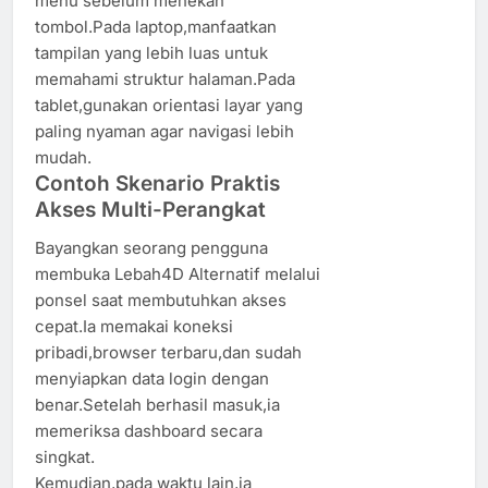
menu sebelum menekan
tombol.Pada laptop,manfaatkan
tampilan yang lebih luas untuk
memahami struktur halaman.Pada
tablet,gunakan orientasi layar yang
paling nyaman agar navigasi lebih
mudah.
Contoh Skenario Praktis
Akses Multi-Perangkat
Bayangkan seorang pengguna
membuka Lebah4D Alternatif melalui
ponsel saat membutuhkan akses
cepat.Ia memakai koneksi
pribadi,browser terbaru,dan sudah
menyiapkan data login dengan
benar.Setelah berhasil masuk,ia
memeriksa dashboard secara
singkat.
Kemudian,pada waktu lain,ia