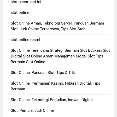
slot gacor hari ini
slot online
Slot Online Aman, Teknologi Server, Panduan Bermain
Slot, Judi Online Terpercaya, Tips Slot Stabil
slot online resmi
Slot Online Terencana Strategi Bermain Slot Edukasi Slot
Digital Slot Online Aman Manajemen Modal Slot Tips
Bermain Slot Online
Slot Online, Panduan Slot, Tips & Trik
Slot Online, Permainan Kasino, Hiburan Digital, Tips
Bermain
Slot Online, Teknologi Perjudian, Inovasi Digital
Slot, Pemula, Judi Online