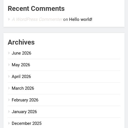
Recent Comments
A WordPress Commenter
on
Hello world!
Archives
June 2026
May 2026
April 2026
March 2026
February 2026
January 2026
December 2025