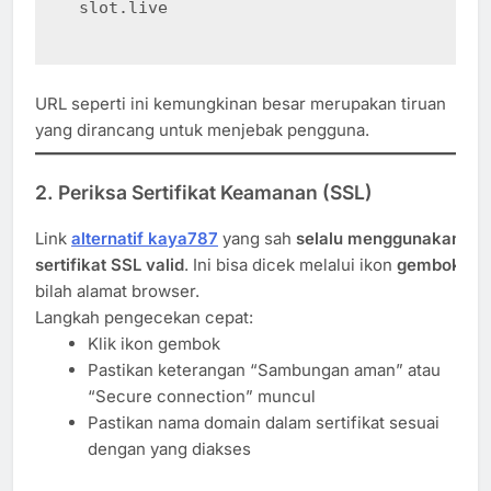
URL seperti ini kemungkinan besar merupakan tiruan
yang dirancang untuk menjebak pengguna.
2. Periksa Sertifikat Keamanan (SSL)
Link
alternatif kaya787
yang sah
selalu menggunakan
sertifikat SSL valid
. Ini bisa dicek melalui ikon
gembok
di
bilah alamat browser.
Langkah pengecekan cepat:
Klik ikon gembok
Pastikan keterangan “Sambungan aman” atau
“Secure connection” muncul
Pastikan nama domain dalam sertifikat sesuai
dengan yang diakses