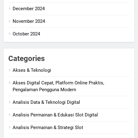
December 2024
November 2024
October 2024
Categories
Akses & Teknologi
Akses Digital Cepat, Platform Online Praktis,
Pengalaman Pengguna Modern
Analisis Data & Teknologi Digital
Analisis Permainan & Edukasi Slot Digital
Analisis Permainan & Strategi Slot