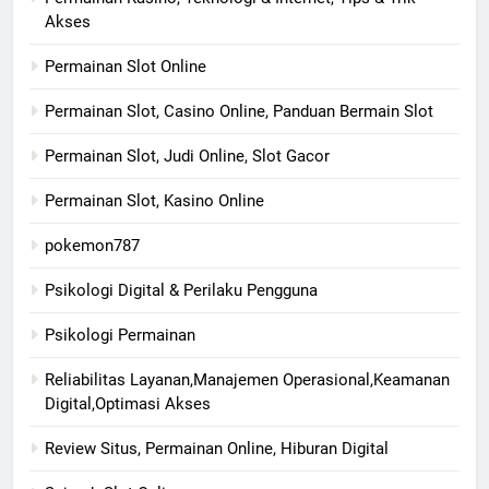
Akses
Permainan Slot Online
Permainan Slot, Casino Online, Panduan Bermain Slot
Permainan Slot, Judi Online, Slot Gacor
Permainan Slot, Kasino Online
pokemon787
Psikologi Digital & Perilaku Pengguna
Psikologi Permainan
Reliabilitas Layanan,Manajemen Operasional,Keamanan
Digital,Optimasi Akses
Review Situs, Permainan Online, Hiburan Digital