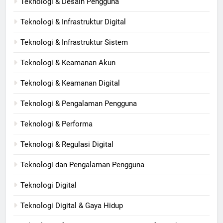
Teknologi & Desain Pengguna
Teknologi & Infrastruktur Digital
Teknologi & Infrastruktur Sistem
Teknologi & Keamanan Akun
Teknologi & Keamanan Digital
Teknologi & Pengalaman Pengguna
Teknologi & Performa
Teknologi & Regulasi Digital
Teknologi dan Pengalaman Pengguna
Teknologi Digital
Teknologi Digital & Gaya Hidup