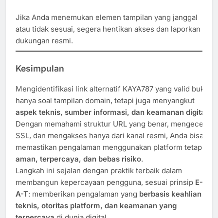
Jika Anda menemukan elemen tampilan yang janggal
atau tidak sesuai, segera hentikan akses dan laporkan ke
dukungan resmi.
Kesimpulan
Mengidentifikasi link alternatif KAYA787 yang valid bukan
hanya soal tampilan domain, tetapi juga menyangkut
aspek teknis, sumber informasi, dan keamanan digital
.
Dengan memahami struktur URL yang benar, mengecek
SSL, dan mengakses hanya dari kanal resmi, Anda bisa
memastikan pengalaman menggunakan platform tetap
aman, terpercaya, dan bebas risiko
.
Langkah ini sejalan dengan praktik terbaik dalam
membangun kepercayaan pengguna, sesuai prinsip
E-E-
A-T
: memberikan pengalaman yang
berbasis keahlian
teknis, otoritas platform, dan keamanan yang
terpercaya
di dunia digital.