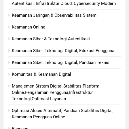
Autentikasi, Infrastruktur Cloud, Cybersecurity Modern
Keamanan Jaringan & Observabilitas Sistem
Keamanan Online
Keamanan Siber & Teknologi Autentikasi
Keamanan Siber, Teknologi Digital, Edukasi Pengguna
Keamanan Siber, Teknologi Digital, Panduan Teknis
Komunitas & Keamanan Digital
Manajemen Sistem Digital,Stabilitas Platform
Online,Pengalaman Pengguna,Infrastruktur
Teknologi,Optimasi Layanan
Optimasi Akses Alternatif, Panduan Stabilitas Digital,
Keamanan Pengguna Online
Panduan