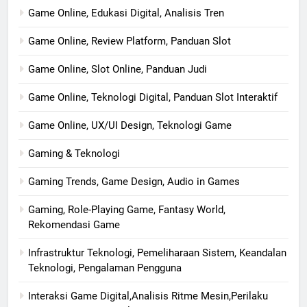
Game Online, Edukasi Digital, Analisis Tren
Game Online, Review Platform, Panduan Slot
Game Online, Slot Online, Panduan Judi
Game Online, Teknologi Digital, Panduan Slot Interaktif
Game Online, UX/UI Design, Teknologi Game
Gaming & Teknologi
Gaming Trends, Game Design, Audio in Games
Gaming, Role-Playing Game, Fantasy World,
Rekomendasi Game
Infrastruktur Teknologi, Pemeliharaan Sistem, Keandalan
Teknologi, Pengalaman Pengguna
Interaksi Game Digital,Analisis Ritme Mesin,Perilaku