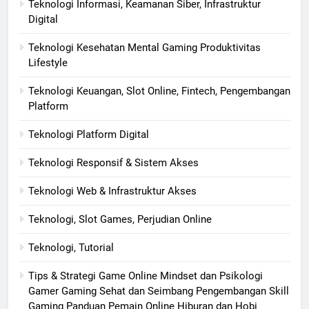
Teknologi Informasi, Keamanan Siber, Infrastruktur
Digital
Teknologi Kesehatan Mental Gaming Produktivitas
Lifestyle
Teknologi Keuangan, Slot Online, Fintech, Pengembangan
Platform
Teknologi Platform Digital
Teknologi Responsif & Sistem Akses
Teknologi Web & Infrastruktur Akses
Teknologi, Slot Games, Perjudian Online
Teknologi, Tutorial
Tips & Strategi Game Online Mindset dan Psikologi
Gamer Gaming Sehat dan Seimbang Pengembangan Skill
Gaming Panduan Pemain Online Hiburan dan Hobi