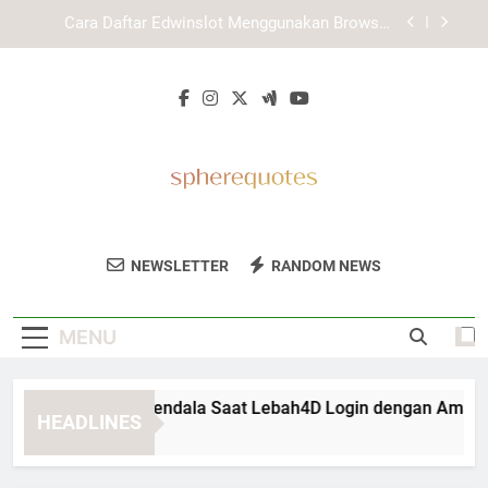
Skip
Daftar Lebah4D dengan Panduan Registrasi yang
to
Lebih Terarah
content
Panduan Mengenal Kaya787 Link Alternatif
Secara Aman
Cara Mengatasi Kendala Saat Lebah4D Login
dengan Aman dan Terarah
Cara Daftar Edwinslot Menggunakan Browser
Terbaru dengan Aman dan Praktis
Daftar Lebah4D dengan Panduan Registrasi yang
Lebih Terarah
Sphere Quotes
Dapatkan Kutipan Motivasi Dan Inspirasi
Panduan Mengenal Kaya787 Link Alternatif
NEWSLETTER
RANDOM NEWS
Secara Aman
Harian Dari Sphere Quotes. Untuk Semangat
Hidup Yang Lebih Positif.
MENU
ra Mengatasi Kendala Saat Lebah4D Login dengan Aman dan
HEADLINES
Months Ago