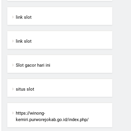
link slot
link slot
Slot gacor hari ini
situs slot
https://winong-
kemiri.purworejokab.go.id/index.php/