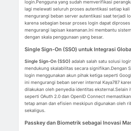
login.Pengguna yang sudah memverifikasi perangkat
lagi melewati seluruh proses autentikasi setiap kali 
mengurangi beban server autentikasi saat terjadi 
karena sebagian besar proses login dapat diproses 
mengurangi lapisan keamanan.Ini membantu sistem
dengan skala penggunaan yang besar.
Single Sign-On (SSO) untuk Integrasi Globa
Single Sign-On (SSO)
adalah salah satu solusi login
mendukung skalabilitas secara signifikan.Dengan 
login menggunakan akun pihak ketiga seperti Googl
ini mengurangi beban server internal Kaya787 karen
dilakukan oleh penyedia identitas eksternal.Selain i
seperti OAuth 2.0 dan OpenID Connect memastikan 
tetap aman dan efisien meskipun digunakan oleh r
sekaligus.
Passkey dan Biometrik sebagai Inovasi M