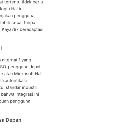
 tertentu tidak perlu
login.Hal ini
lonjakan pengguna,
lebih cepat tanpa
 Kaya787 beradaptasi
l
 alternatif yang
SSO, pengguna dapat
e atau Microsoft.Hal
a autentikasi
tu, standar industri
bahwa integrasi ini
ibuan pengguna
asa Depan