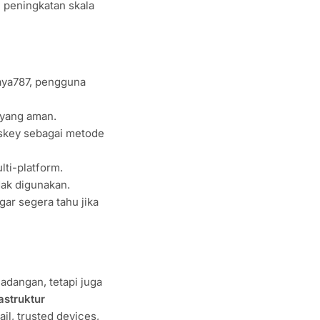
 peningkatan skala
Kaya787, pengguna
 yang aman.
sskey sebagai metode
ti-platform.
ak digunakan.
ar segera tahu jika
cadangan, tetapi juga
rastruktur
l, trusted devices,