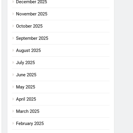
December 2025
November 2025
October 2025
September 2025
August 2025
July 2025
June 2025
May 2025
April 2025
March 2025
February 2025