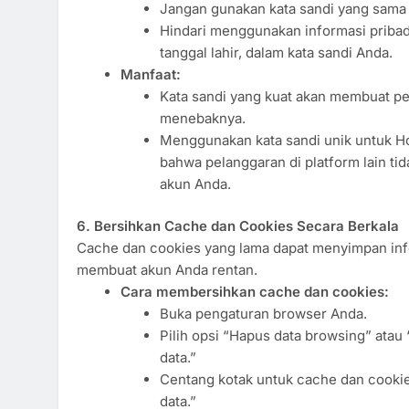
Jangan gunakan kata sandi yang sama 
Hindari menggunakan informasi pribadi
tanggal lahir, dalam kata sandi Anda.
Manfaat:
Kata sandi yang kuat akan membuat pen
menebaknya.
Menggunakan kata sandi unik untuk 
bahwa pelanggaran di platform lain t
akun Anda.
6. Bersihkan Cache dan Cookies Secara Berkala
Cache dan cookies yang lama dapat menyimpan inf
membuat akun Anda rentan.
Cara membersihkan cache dan cookies:
Buka pengaturan browser Anda.
Pilih opsi “Hapus data browsing” atau
data.”
Centang kotak untuk cache dan cookies
data.”