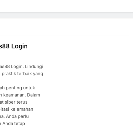
s88 Login
as88 Login. Lindungi
praktik terbaik yang
ah penting untuk
an keamanan. Dalam
t siber terus
itasi kelemahan
na, Anda perlu
n Anda tetap