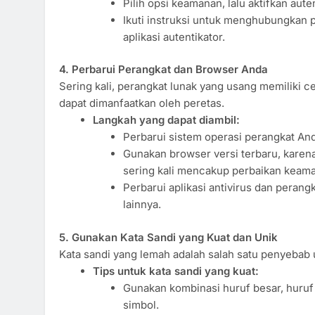
Pilih opsi keamanan, lalu aktifkan auten
Ikuti instruksi untuk menghubungkan 
aplikasi autentikator.
4. Perbarui Perangkat dan Browser Anda
Sering kali, perangkat lunak yang usang memiliki 
dapat dimanfaatkan oleh peretas.
Langkah yang dapat diambil:
Perbarui sistem operasi perangkat And
Gunakan browser versi terbaru, karen
sering kali mencakup perbaikan keam
Perbarui aplikasi antivirus dan peran
lainnya.
5. Gunakan Kata Sandi yang Kuat dan Unik
Kata sandi yang lemah adalah salah satu penyebab 
Tips untuk kata sandi yang kuat:
Gunakan kombinasi huruf besar, huruf 
simbol.