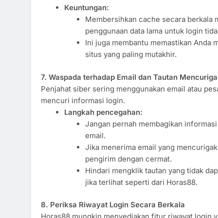
Keuntungan:
Membersihkan cache secara berkala 
penggunaan data lama untuk login tida
Ini juga membantu memastikan Anda 
situs yang paling mutakhir.
7. Waspada terhadap Email dan Tautan Mencurig
Penjahat siber sering menggunakan email atau pes
mencuri informasi login.
Langkah pencegahan:
Jangan pernah membagikan informasi 
email.
Jika menerima email yang mencurigaka
pengirim dengan cermat.
Hindari mengklik tautan yang tidak da
jika terlihat seperti dari Horas88.
8. Periksa Riwayat Login Secara Berkala
Horas88 mungkin menyediakan fitur riwayat login