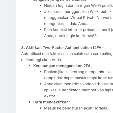
Hindari login dari jaringan Wi-Fi publi
Jika harus menggunakan Wi-Fi publik,
menggunakan Virtual Private Network 
mengenkripsi data Anda.
Pilih koneksi internet pribadi, seperti
Anda, untuk login ke Horas88.
3. Aktifkan Two-Factor Authentication (2FA)
Autentikasi dua faktor adalah salah satu cara paling
melindungi akun Anda.
Keuntungan menggunakan 2FA:
Bahkan jika seseorang mengetahui kat
tetap tidak dapat masuk tanpa kode t
Anda akan menerima kode verifikasi me
aplikasi autentikator, memberikan lap
ekstra.
Cara mengaktifkan:
Masuk ke pengaturan akun Horas88.