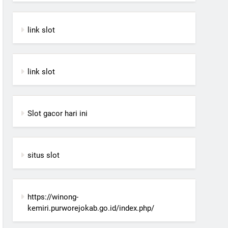
link slot
link slot
Slot gacor hari ini
situs slot
https://winong-
kemiri.purworejokab.go.id/index.php/