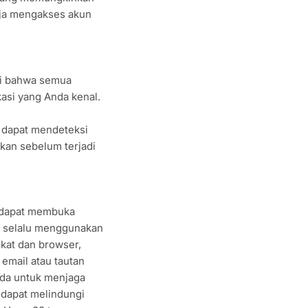
aja mengakses akun
asi bahwa semua
kasi yang Anda kenal.
 dapat mendeteksi
kan sebelum terjadi
a dapat membuka
k selalu menggunakan
kat dan browser,
email atau tautan
nda untuk menjaga
 dapat melindungi