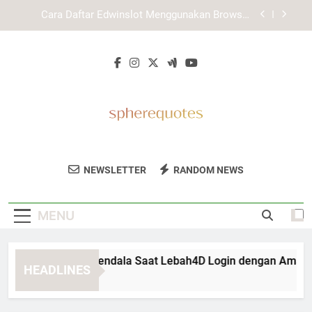
Skip
Daftar Lebah4D dengan Panduan Registrasi yang
to
Lebih Terarah
content
Panduan Mengenal Kaya787 Link Alternatif
Secara Aman
Cara Mengatasi Kendala Saat Lebah4D Login
dengan Aman dan Terarah
Cara Daftar Edwinslot Menggunakan Browser
Terbaru dengan Aman dan Praktis
Daftar Lebah4D dengan Panduan Registrasi yang
Lebih Terarah
Sphere Quotes
Dapatkan Kutipan Motivasi Dan Inspirasi
Panduan Mengenal Kaya787 Link Alternatif
NEWSLETTER
RANDOM NEWS
Secara Aman
Harian Dari Sphere Quotes. Untuk Semangat
Hidup Yang Lebih Positif.
MENU
ra Mengatasi Kendala Saat Lebah4D Login dengan Aman dan
HEADLINES
Months Ago