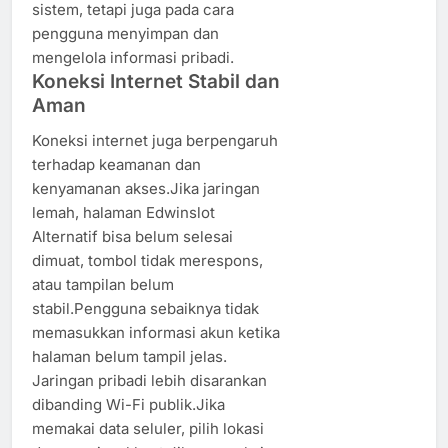
sistem, tetapi juga pada cara
pengguna menyimpan dan
mengelola informasi pribadi.
Koneksi Internet Stabil dan
Aman
Koneksi internet juga berpengaruh
terhadap keamanan dan
kenyamanan akses.Jika jaringan
lemah, halaman Edwinslot
Alternatif bisa belum selesai
dimuat, tombol tidak merespons,
atau tampilan belum
stabil.Pengguna sebaiknya tidak
memasukkan informasi akun ketika
halaman belum tampil jelas.
Jaringan pribadi lebih disarankan
dibanding Wi-Fi publik.Jika
memakai data seluler, pilih lokasi