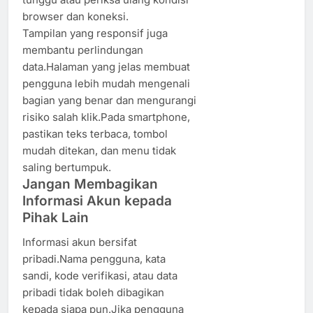
browser dan koneksi.
Tampilan yang responsif juga
membantu perlindungan
data.Halaman yang jelas membuat
pengguna lebih mudah mengenali
bagian yang benar dan mengurangi
risiko salah klik.Pada smartphone,
pastikan teks terbaca, tombol
mudah ditekan, dan menu tidak
saling bertumpuk.
Jangan Membagikan
Informasi Akun kepada
Pihak Lain
Informasi akun bersifat
pribadi.Nama pengguna, kata
sandi, kode verifikasi, atau data
pribadi tidak boleh dibagikan
kepada siapa pun.Jika pengguna