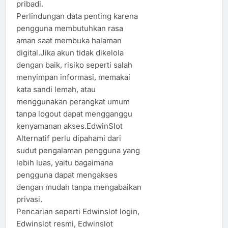
pribadi.
Perlindungan data penting karena
pengguna membutuhkan rasa
aman saat membuka halaman
digital.Jika akun tidak dikelola
dengan baik, risiko seperti salah
menyimpan informasi, memakai
kata sandi lemah, atau
menggunakan perangkat umum
tanpa logout dapat mengganggu
kenyamanan akses.EdwinSlot
Alternatif perlu dipahami dari
sudut pengalaman pengguna yang
lebih luas, yaitu bagaimana
pengguna dapat mengakses
dengan mudah tanpa mengabaikan
privasi.
Pencarian seperti Edwinslot login,
Edwinslot resmi, Edwinslot