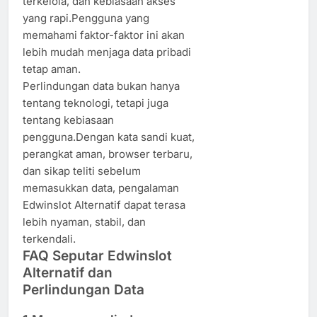
terkelola, dan kebiasaan akses
yang rapi.Pengguna yang
memahami faktor-faktor ini akan
lebih mudah menjaga data pribadi
tetap aman.
Perlindungan data bukan hanya
tentang teknologi, tetapi juga
tentang kebiasaan
pengguna.Dengan kata sandi kuat,
perangkat aman, browser terbaru,
dan sikap teliti sebelum
memasukkan data, pengalaman
Edwinslot Alternatif dapat terasa
lebih nyaman, stabil, dan
terkendali.
FAQ Seputar Edwinslot
Alternatif dan
Perlindungan Data