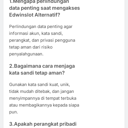
1.Mengapa perlindungan
data penting saat mengakses
Edwinslot Alternatif?
Perlindungan data penting agar
informasi akun, kata sandi,
perangkat, dan privasi pengguna
tetap aman dari risiko
penyalahgunaan.
2.Bagaimana cara menjaga
kata sandi tetap aman?
Gunakan kata sandi kuat, unik,
tidak mudah ditebak, dan jangan
menyimpannya di tempat terbuka
atau membagikannya kepada siapa
pun.
3.Apakah perangkat pribadi