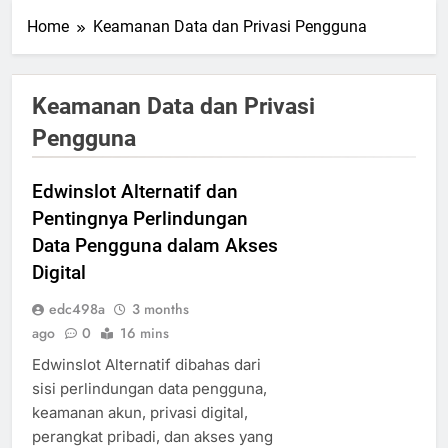
Home
Keamanan Data dan Privasi Pengguna
Keamanan Data dan Privasi
Pengguna
Edwinslot Alternatif dan
Pentingnya Perlindungan
Data Pengguna dalam Akses
Digital
edc498a
3 months
ago
0
16 mins
Edwinslot Alternatif dibahas dari
sisi perlindungan data pengguna,
keamanan akun, privasi digital,
perangkat pribadi, dan akses yang