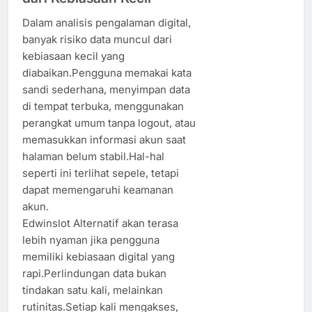
Dalam analisis pengalaman digital,
banyak risiko data muncul dari
kebiasaan kecil yang
diabaikan.Pengguna memakai kata
sandi sederhana, menyimpan data
di tempat terbuka, menggunakan
perangkat umum tanpa logout, atau
memasukkan informasi akun saat
halaman belum stabil.Hal-hal
seperti ini terlihat sepele, tetapi
dapat memengaruhi keamanan
akun.
Edwinslot Alternatif akan terasa
lebih nyaman jika pengguna
memiliki kebiasaan digital yang
rapi.Perlindungan data bukan
tindakan satu kali, melainkan
rutinitas.Setiap kali mengakses,