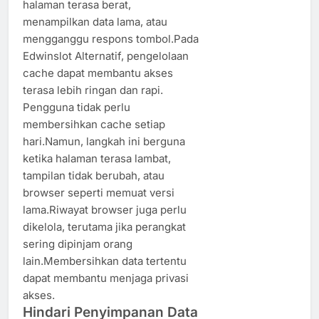
halaman terasa berat,
menampilkan data lama, atau
mengganggu respons tombol.Pada
Edwinslot Alternatif, pengelolaan
cache dapat membantu akses
terasa lebih ringan dan rapi.
Pengguna tidak perlu
membersihkan cache setiap
hari.Namun, langkah ini berguna
ketika halaman terasa lambat,
tampilan tidak berubah, atau
browser seperti memuat versi
lama.Riwayat browser juga perlu
dikelola, terutama jika perangkat
sering dipinjam orang
lain.Membersihkan data tertentu
dapat membantu menjaga privasi
akses.
Hindari Penyimpanan Data