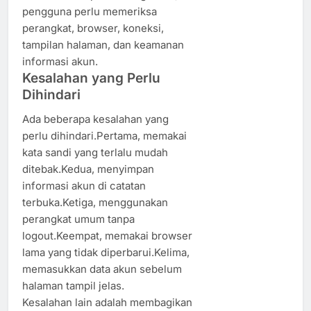
pengguna perlu memeriksa
perangkat, browser, koneksi,
tampilan halaman, dan keamanan
informasi akun.
Kesalahan yang Perlu
Dihindari
Ada beberapa kesalahan yang
perlu dihindari.Pertama, memakai
kata sandi yang terlalu mudah
ditebak.Kedua, menyimpan
informasi akun di catatan
terbuka.Ketiga, menggunakan
perangkat umum tanpa
logout.Keempat, memakai browser
lama yang tidak diperbarui.Kelima,
memasukkan data akun sebelum
halaman tampil jelas.
Kesalahan lain adalah membagikan