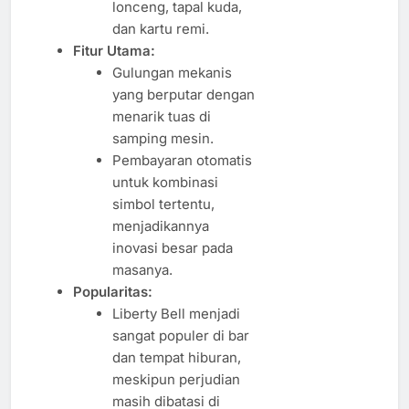
lonceng, tapal kuda,
dan kartu remi.
Fitur Utama:
Gulungan mekanis
yang berputar dengan
menarik tuas di
samping mesin.
Pembayaran otomatis
untuk kombinasi
simbol tertentu,
menjadikannya
inovasi besar pada
masanya.
Popularitas:
Liberty Bell menjadi
sangat populer di bar
dan tempat hiburan,
meskipun perjudian
masih dibatasi di