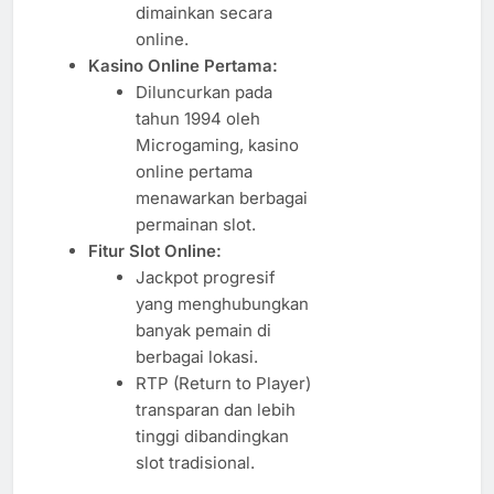
dimainkan secara
online.
Kasino Online Pertama:
Diluncurkan pada
tahun 1994 oleh
Microgaming, kasino
online pertama
menawarkan berbagai
permainan slot.
Fitur Slot Online:
Jackpot progresif
yang menghubungkan
banyak pemain di
berbagai lokasi.
RTP (Return to Player)
transparan dan lebih
tinggi dibandingkan
slot tradisional.