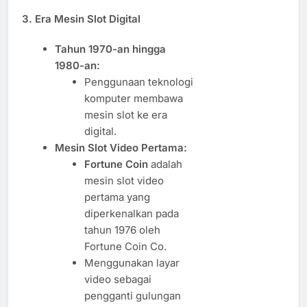
3. Era Mesin Slot Digital
Tahun 1970-an hingga
1980-an:
Penggunaan teknologi
komputer membawa
mesin slot ke era
digital.
Mesin Slot Video Pertama:
Fortune Coin
adalah
mesin slot video
pertama yang
diperkenalkan pada
tahun 1976 oleh
Fortune Coin Co.
Menggunakan layar
video sebagai
pengganti gulungan