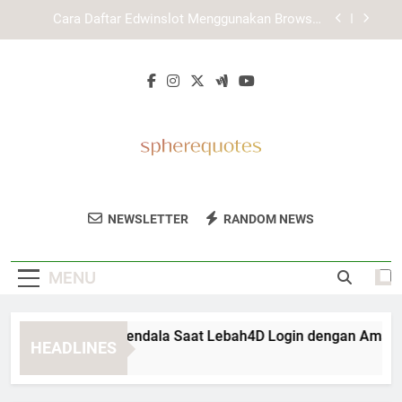
Skip
Daftar Lebah4D dengan Panduan Registrasi yang
to
Lebih Terarah
content
Panduan Mengenal Kaya787 Link Alternatif
Secara Aman
Cara Mengatasi Kendala Saat Lebah4D Login
dengan Aman dan Terarah
Cara Daftar Edwinslot Menggunakan Browser
Terbaru dengan Aman dan Praktis
Daftar Lebah4D dengan Panduan Registrasi yang
Lebih Terarah
Sphere Quotes
Dapatkan Kutipan Motivasi Dan Inspirasi
Panduan Mengenal Kaya787 Link Alternatif
NEWSLETTER
RANDOM NEWS
Secara Aman
Harian Dari Sphere Quotes. Untuk Semangat
Hidup Yang Lebih Positif.
MENU
ra Mengatasi Kendala Saat Lebah4D Login dengan Aman dan
HEADLINES
Months Ago