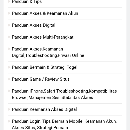
Panduan & Tips
Panduan Akses & Keamanan Akun
Panduan Akses Digital
Panduan Akses Multi-Perangkat
Panduan Akses,Keamanan
Digital,Troubleshooting,Privasi Online
Panduan Bermain & Strategi Togel
Panduan Game / Review Situs
Panduan iPhone,Safari Troubleshooting,Kompatibilitas
Browser,Manajemen Sesi,Stabilitas Akses
Panduan Keamanan Akses Digital
Panduan Login, Tips Bermain Mobile, Keamanan Akun,
Akses Situs, Strategi Pemain