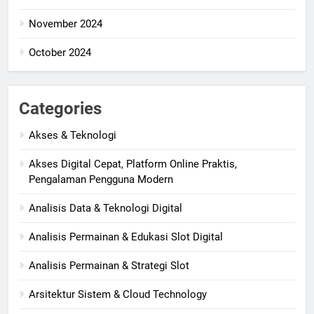
November 2024
October 2024
Categories
Akses & Teknologi
Akses Digital Cepat, Platform Online Praktis,
Pengalaman Pengguna Modern
Analisis Data & Teknologi Digital
Analisis Permainan & Edukasi Slot Digital
Analisis Permainan & Strategi Slot
Arsitektur Sistem & Cloud Technology