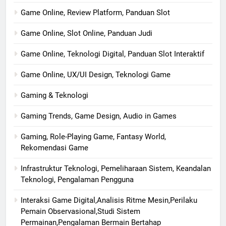
Game Online, Review Platform, Panduan Slot
Game Online, Slot Online, Panduan Judi
Game Online, Teknologi Digital, Panduan Slot Interaktif
Game Online, UX/UI Design, Teknologi Game
Gaming & Teknologi
Gaming Trends, Game Design, Audio in Games
Gaming, Role-Playing Game, Fantasy World,
Rekomendasi Game
Infrastruktur Teknologi, Pemeliharaan Sistem, Keandalan
Teknologi, Pengalaman Pengguna
Interaksi Game Digital,Analisis Ritme Mesin,Perilaku
Pemain Observasional,Studi Sistem
Permainan,Pengalaman Bermain Bertahap