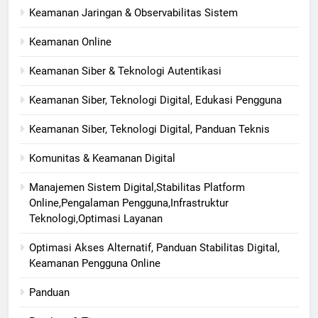
Keamanan Jaringan & Observabilitas Sistem
Keamanan Online
Keamanan Siber & Teknologi Autentikasi
Keamanan Siber, Teknologi Digital, Edukasi Pengguna
Keamanan Siber, Teknologi Digital, Panduan Teknis
Komunitas & Keamanan Digital
Manajemen Sistem Digital,Stabilitas Platform
Online,Pengalaman Pengguna,Infrastruktur
Teknologi,Optimasi Layanan
Optimasi Akses Alternatif, Panduan Stabilitas Digital,
Keamanan Pengguna Online
Panduan