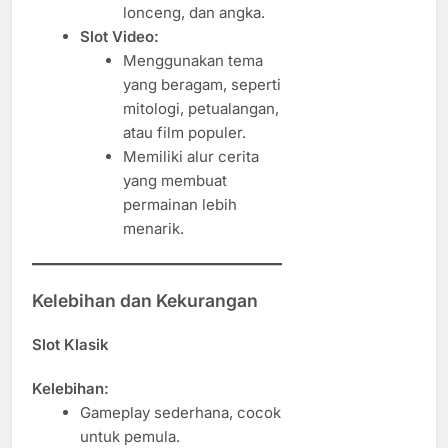
lonceng, dan angka.
Slot Video:
Menggunakan tema
yang beragam, seperti
mitologi, petualangan,
atau film populer.
Memiliki alur cerita
yang membuat
permainan lebih
menarik.
Kelebihan dan Kekurangan
Slot Klasik
Kelebihan:
Gameplay sederhana, cocok
untuk pemula.