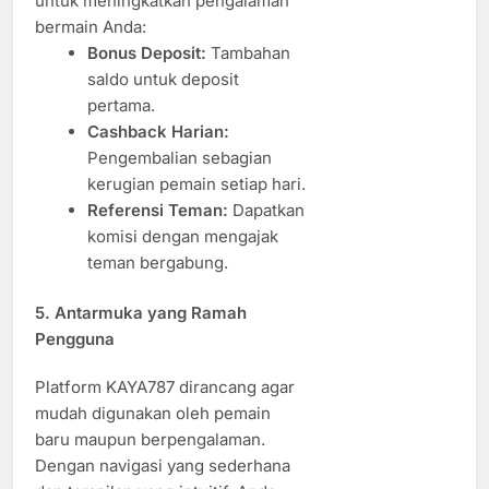
untuk meningkatkan pengalaman
bermain Anda:
Bonus Deposit:
Tambahan
saldo untuk deposit
pertama.
Cashback Harian:
Pengembalian sebagian
kerugian pemain setiap hari.
Referensi Teman:
Dapatkan
komisi dengan mengajak
teman bergabung.
5. Antarmuka yang Ramah
Pengguna
Platform KAYA787 dirancang agar
mudah digunakan oleh pemain
baru maupun berpengalaman.
Dengan navigasi yang sederhana