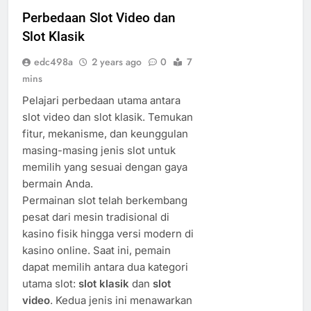
Perbedaan Slot Video dan
Slot Klasik
edc498a
2 years ago
0
7
mins
Pelajari perbedaan utama antara
slot video dan slot klasik. Temukan
fitur, mekanisme, dan keunggulan
masing-masing jenis slot untuk
memilih yang sesuai dengan gaya
bermain Anda.
Permainan slot telah berkembang
pesat dari mesin tradisional di
kasino fisik hingga versi modern di
kasino online. Saat ini, pemain
dapat memilih antara dua kategori
utama slot:
slot klasik
dan
slot
video
. Kedua jenis ini menawarkan