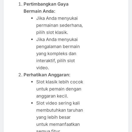
Pertimbangkan Gaya
Bermain Anda:
Jika Anda menyukai
permainan sederhana,
pilih slot klasik.
Jika Anda menyukai
pengalaman bermain
yang kompleks dan
interaktif, pilih slot
video.
Perhatikan Anggaran:
Slot klasik lebih cocok
untuk pemain dengan
anggaran kecil.
Slot video sering kali
membutuhkan taruhan
yang lebih besar
untuk memanfaatkan
semua fitur.