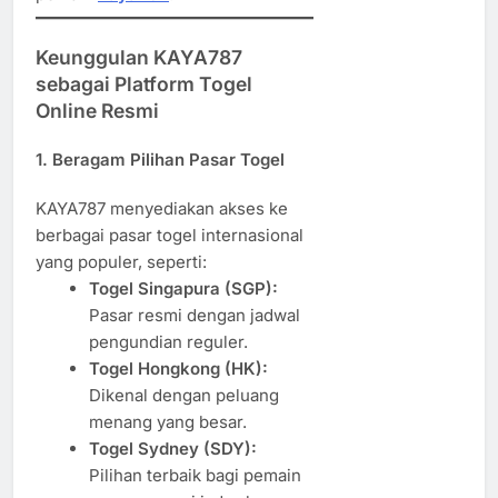
Keunggulan KAYA787
sebagai Platform Togel
Online Resmi
1. Beragam Pilihan Pasar Togel
KAYA787 menyediakan akses ke
berbagai pasar togel internasional
yang populer, seperti:
Togel Singapura (SGP):
Pasar resmi dengan jadwal
pengundian reguler.
Togel Hongkong (HK):
Dikenal dengan peluang
menang yang besar.
Togel Sydney (SDY):
Pilihan terbaik bagi pemain