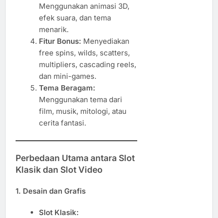
Menggunakan animasi 3D,
efek suara, dan tema
menarik.
Fitur Bonus:
Menyediakan
free spins, wilds, scatters,
multipliers, cascading reels,
dan mini-games.
Tema Beragam:
Menggunakan tema dari
film, musik, mitologi, atau
cerita fantasi.
Perbedaan Utama antara Slot
Klasik dan Slot Video
1.
Desain dan Grafis
Slot Klasik: