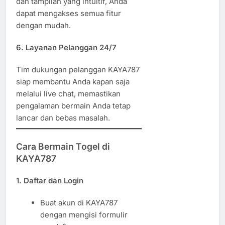
dan tampilan yang intuitif, Anda
dapat mengakses semua fitur
dengan mudah.
6. Layanan Pelanggan 24/7
Tim dukungan pelanggan KAYA787
siap membantu Anda kapan saja
melalui live chat, memastikan
pengalaman bermain Anda tetap
lancar dan bebas masalah.
Cara Bermain Togel di
KAYA787
1. Daftar dan Login
Buat akun di KAYA787
dengan mengisi formulir