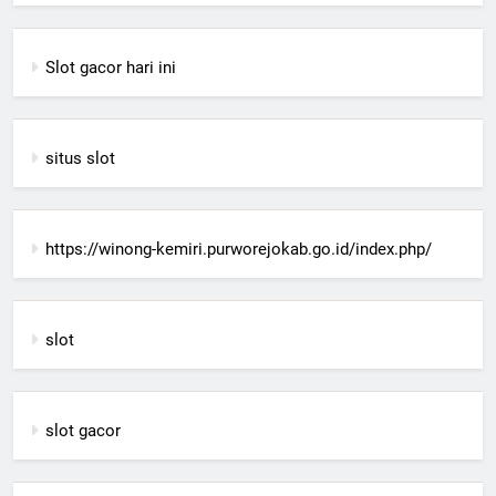
Slot gacor hari ini
situs slot
https://winong-kemiri.purworejokab.go.id/index.php/
slot
slot gacor