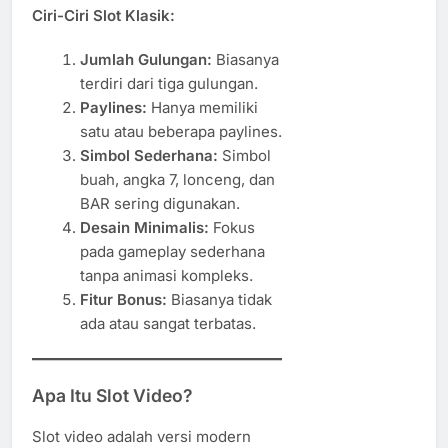
Ciri-Ciri Slot Klasik:
Jumlah Gulungan:
Biasanya
terdiri dari tiga gulungan.
Paylines:
Hanya memiliki
satu atau beberapa paylines.
Simbol Sederhana:
Simbol
buah, angka 7, lonceng, dan
BAR sering digunakan.
Desain Minimalis:
Fokus
pada gameplay sederhana
tanpa animasi kompleks.
Fitur Bonus:
Biasanya tidak
ada atau sangat terbatas.
Apa Itu Slot Video?
Slot video adalah versi modern