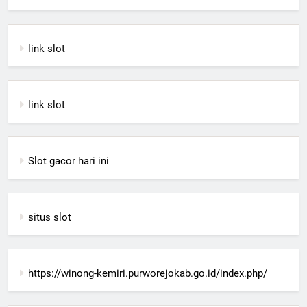
link slot
link slot
Slot gacor hari ini
situs slot
https://winong-kemiri.purworejokab.go.id/index.php/