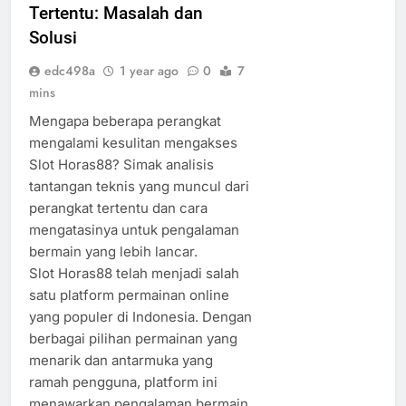
Tertentu: Masalah dan
Solusi
edc498a
1 year ago
0
7
mins
Mengapa beberapa perangkat
mengalami kesulitan mengakses
Slot Horas88? Simak analisis
tantangan teknis yang muncul dari
perangkat tertentu dan cara
mengatasinya untuk pengalaman
bermain yang lebih lancar.
Slot Horas88 telah menjadi salah
satu platform permainan online
yang populer di Indonesia. Dengan
berbagai pilihan permainan yang
menarik dan antarmuka yang
ramah pengguna, platform ini
menawarkan pengalaman bermain