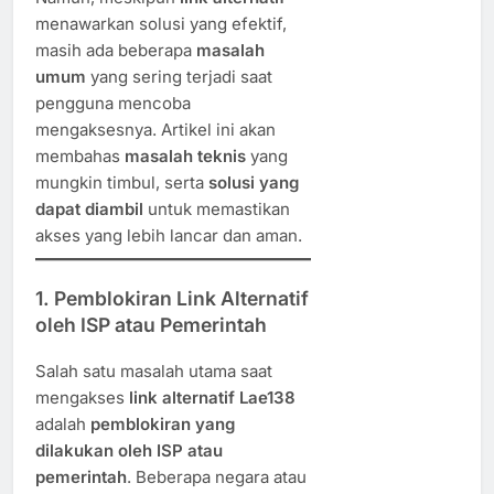
menawarkan solusi yang efektif,
masih ada beberapa
masalah
umum
yang sering terjadi saat
pengguna mencoba
mengaksesnya. Artikel ini akan
membahas
masalah teknis
yang
mungkin timbul, serta
solusi yang
dapat diambil
untuk memastikan
akses yang lebih lancar dan aman.
1.
Pemblokiran Link Alternatif
oleh ISP atau Pemerintah
Salah satu masalah utama saat
mengakses
link alternatif Lae138
adalah
pemblokiran yang
dilakukan oleh ISP atau
pemerintah
. Beberapa negara atau