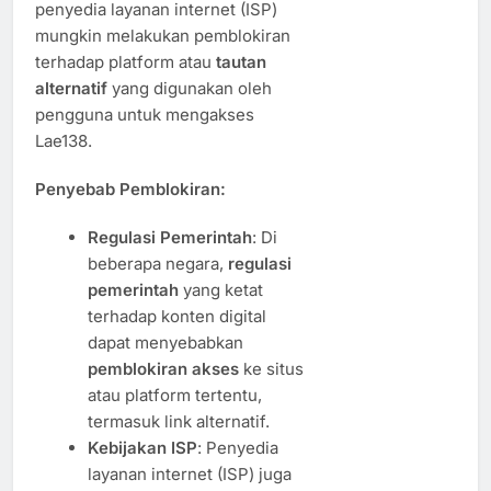
penyedia layanan internet (ISP)
mungkin melakukan pemblokiran
terhadap platform atau
tautan
alternatif
yang digunakan oleh
pengguna untuk mengakses
Lae138.
Penyebab Pemblokiran:
Regulasi Pemerintah
: Di
beberapa negara,
regulasi
pemerintah
yang ketat
terhadap konten digital
dapat menyebabkan
pemblokiran akses
ke situs
atau platform tertentu,
termasuk link alternatif.
Kebijakan ISP
: Penyedia
layanan internet (ISP) juga