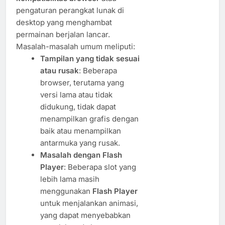
pengaturan perangkat lunak di
desktop yang menghambat
permainan berjalan lancar.
Masalah-masalah umum meliputi:
Tampilan yang tidak sesuai
atau rusak
: Beberapa
browser, terutama yang
versi lama atau tidak
didukung, tidak dapat
menampilkan grafis dengan
baik atau menampilkan
antarmuka yang rusak.
Masalah dengan Flash
Player
: Beberapa slot yang
lebih lama masih
menggunakan
Flash Player
untuk menjalankan animasi,
yang dapat menyebabkan