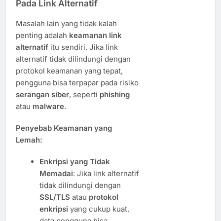
Pada Link Alternatif
Masalah lain yang tidak kalah
penting adalah
keamanan link
alternatif
itu sendiri. Jika link
alternatif tidak dilindungi dengan
protokol keamanan yang tepat,
pengguna bisa terpapar pada risiko
serangan siber
, seperti
phishing
atau
malware
.
Penyebab Keamanan yang
Lemah:
Enkripsi yang Tidak
Memadai
: Jika link alternatif
tidak dilindungi dengan
SSL/TLS
atau
protokol
enkripsi
yang cukup kuat,
data pengguna bisa