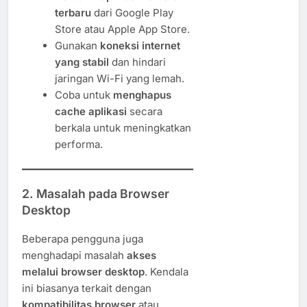
terbaru
dari Google Play
Store atau Apple App Store.
Gunakan
koneksi internet
yang stabil
dan hindari
jaringan Wi-Fi yang lemah.
Coba untuk
menghapus
cache aplikasi
secara
berkala untuk meningkatkan
performa.
2.
Masalah pada Browser
Desktop
Beberapa pengguna juga
menghadapi masalah
akses
melalui browser desktop
. Kendala
ini biasanya terkait dengan
kompatibilitas browser
atau