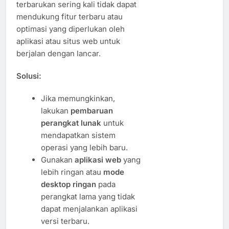
terbarukan sering kali tidak dapat
mendukung fitur terbaru atau
optimasi yang diperlukan oleh
aplikasi atau situs web untuk
berjalan dengan lancar.
Solusi:
Jika memungkinkan,
lakukan
pembaruan
perangkat lunak
untuk
mendapatkan sistem
operasi yang lebih baru.
Gunakan
aplikasi web
yang
lebih ringan atau
mode
desktop ringan
pada
perangkat lama yang tidak
dapat menjalankan aplikasi
versi terbaru.