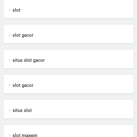
slot
slot gacor
situs slot gacor
slot gacor
situs slot
slot maxwin