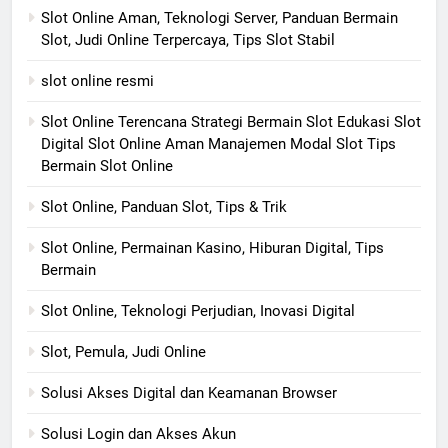
Slot Online Aman, Teknologi Server, Panduan Bermain
Slot, Judi Online Terpercaya, Tips Slot Stabil
slot online resmi
Slot Online Terencana Strategi Bermain Slot Edukasi Slot
Digital Slot Online Aman Manajemen Modal Slot Tips
Bermain Slot Online
Slot Online, Panduan Slot, Tips & Trik
Slot Online, Permainan Kasino, Hiburan Digital, Tips
Bermain
Slot Online, Teknologi Perjudian, Inovasi Digital
Slot, Pemula, Judi Online
Solusi Akses Digital dan Keamanan Browser
Solusi Login dan Akses Akun