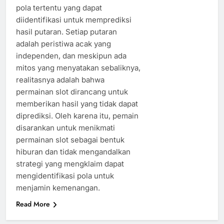
pola tertentu yang dapat
diidentifikasi untuk memprediksi
hasil putaran. Setiap putaran
adalah peristiwa acak yang
independen, dan meskipun ada
mitos yang menyatakan sebaliknya,
realitasnya adalah bahwa
permainan slot dirancang untuk
memberikan hasil yang tidak dapat
diprediksi. Oleh karena itu, pemain
disarankan untuk menikmati
permainan slot sebagai bentuk
hiburan dan tidak mengandalkan
strategi yang mengklaim dapat
mengidentifikasi pola untuk
menjamin kemenangan.
Read More