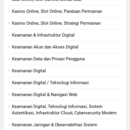
Kasino Online, Slot Online, Panduan Permainan
Kasino Online, Slot Online, Strategi Permainan
Keamanan & Infrastruktur Digital
Keamanan Akun dan Akses Digital
Keamanan Data dan Privasi Pengguna
Keamanan Digital
Keamanan Digital / Teknologi Informasi
Keamanan Digital & Navigasi Web
Keamanan Digital, Teknologi Informasi, Sistem
Autentikasi, Infrastruktur Cloud, Cybersecurity Modern
Keamanan Jaringan & Observabilitas Sistem