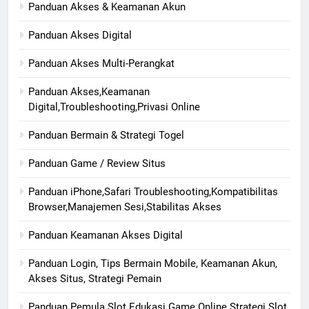
Panduan Akses & Keamanan Akun
Panduan Akses Digital
Panduan Akses Multi-Perangkat
Panduan Akses,Keamanan
Digital,Troubleshooting,Privasi Online
Panduan Bermain & Strategi Togel
Panduan Game / Review Situs
Panduan iPhone,Safari Troubleshooting,Kompatibilitas
Browser,Manajemen Sesi,Stabilitas Akses
Panduan Keamanan Akses Digital
Panduan Login, Tips Bermain Mobile, Keamanan Akun,
Akses Situs, Strategi Pemain
Panduan Pemula Slot Edukasi Game Online Strategi Slot