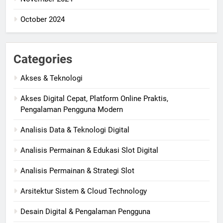
October 2024
Categories
Akses & Teknologi
Akses Digital Cepat, Platform Online Praktis,
Pengalaman Pengguna Modern
Analisis Data & Teknologi Digital
Analisis Permainan & Edukasi Slot Digital
Analisis Permainan & Strategi Slot
Arsitektur Sistem & Cloud Technology
Desain Digital & Pengalaman Pengguna