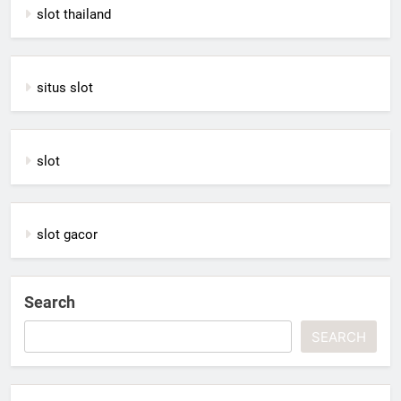
slot thailand
situs slot
slot
slot gacor
Search
SEARCH