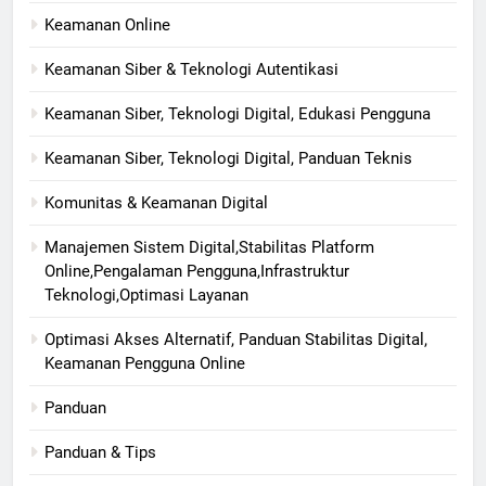
Keamanan Online
Keamanan Siber & Teknologi Autentikasi
Keamanan Siber, Teknologi Digital, Edukasi Pengguna
Keamanan Siber, Teknologi Digital, Panduan Teknis
Komunitas & Keamanan Digital
Manajemen Sistem Digital,Stabilitas Platform
Online,Pengalaman Pengguna,Infrastruktur
Teknologi,Optimasi Layanan
Optimasi Akses Alternatif, Panduan Stabilitas Digital,
Keamanan Pengguna Online
Panduan
Panduan & Tips