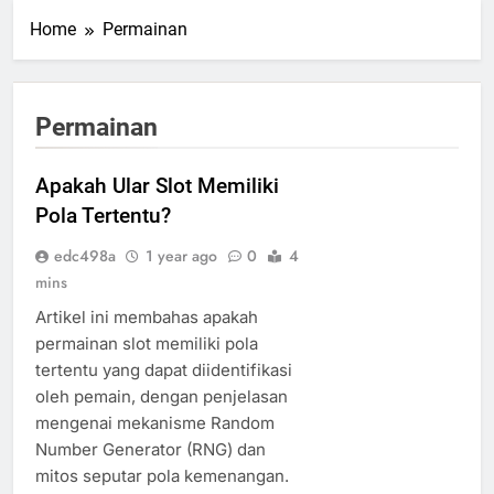
Home
Permainan
Permainan
Apakah Ular Slot Memiliki
Pola Tertentu?
edc498a
1 year ago
0
4
mins
Artikel ini membahas apakah
permainan slot memiliki pola
tertentu yang dapat diidentifikasi
oleh pemain, dengan penjelasan
mengenai mekanisme Random
Number Generator (RNG) dan
mitos seputar pola kemenangan.