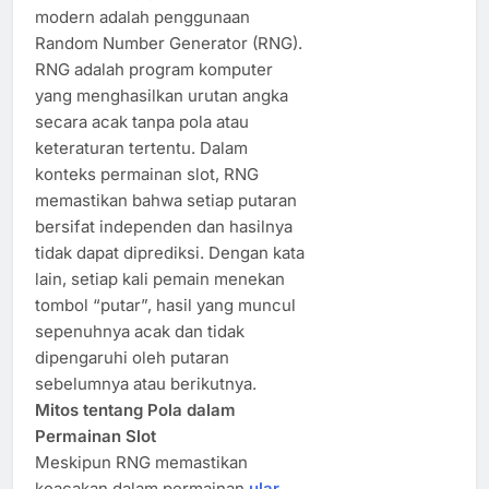
modern adalah penggunaan
Random Number Generator (RNG).
RNG adalah program komputer
yang menghasilkan urutan angka
secara acak tanpa pola atau
keteraturan tertentu. Dalam
konteks permainan slot, RNG
memastikan bahwa setiap putaran
bersifat independen dan hasilnya
tidak dapat diprediksi. Dengan kata
lain, setiap kali pemain menekan
tombol “putar”, hasil yang muncul
sepenuhnya acak dan tidak
dipengaruhi oleh putaran
sebelumnya atau berikutnya.
Mitos tentang Pola dalam
Permainan Slot
Meskipun RNG memastikan
keacakan dalam permainan
ular