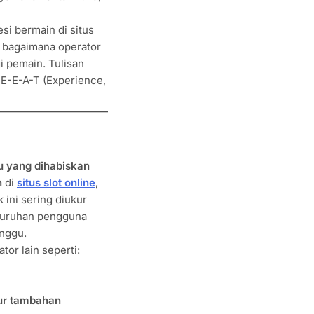
esi bermain di situs
, bagaimana operator
i pemain. Tulisan
 E-E-A-T (Experience,
 yang dihabiskan
n
di
situs slot online
,
k ini sering diukur
eluruhan pengguna
inggu.
tor lain seperti:
i
tur tambahan