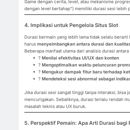
Game dengan cerita, level, atau mekanisme progresi
dengan level bertahap”) memiliki durasi sesi lebih 
4. Implikasi untuk Pengelola Situs Slot
Durasi bermain yang lebih lama tidak selalu berarti 
harus
menyeimbangkan antara durasi dan kualit
Beberapa manfaat utama dari analisis durasi antara 
?
Menilai efektivitas UI/UX dan konten
?
Mengoptimalkan waktu peluncuran promo
?
Mengukur dampak fitur baru terhadap ket
?
Mendeteksi sesi abnormal sebagai indikas
Jika durasi sesi sangat tinggi tanpa interaksi, bisa ja
mencurigakan. Sebaliknya, durasi terlalu rendah 
masalah teknis atau UX buruk.
5. Perspektif Pemain: Apa Arti Durasi bag