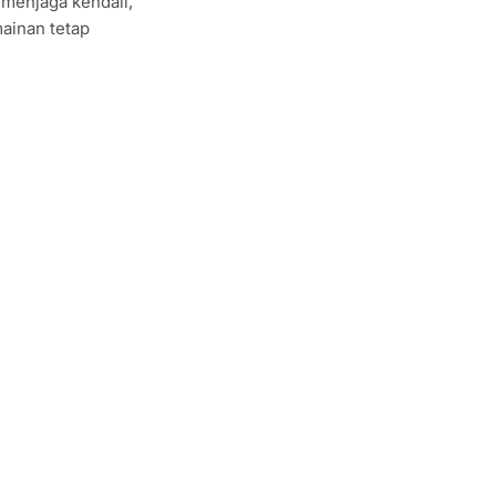
menjaga kendali,
ainan tetap