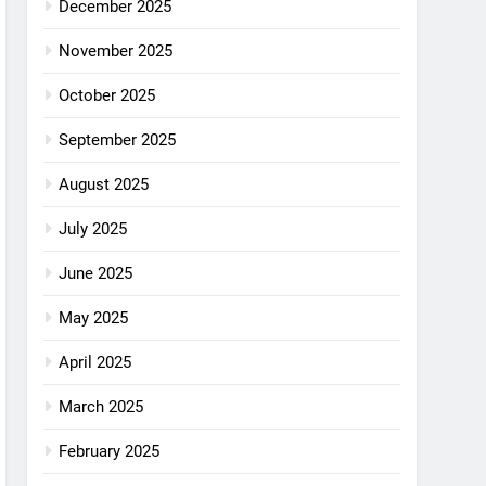
December 2025
November 2025
October 2025
September 2025
August 2025
July 2025
June 2025
May 2025
April 2025
March 2025
February 2025