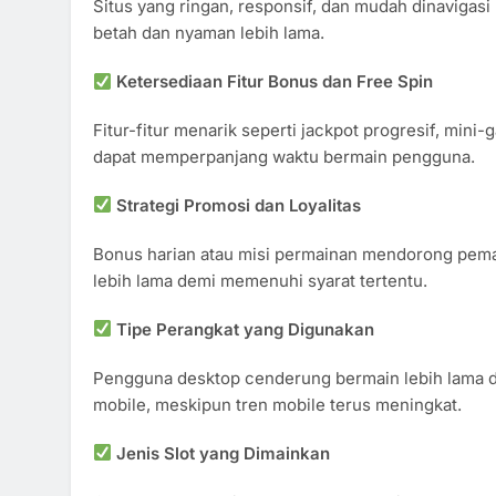
Situs yang ringan, responsif, dan mudah dinaviga
betah dan nyaman lebih lama.
Ketersediaan Fitur Bonus dan Free Spin
Fitur-fitur menarik seperti jackpot progresif, mini-
dapat memperpanjang waktu bermain pengguna.
Strategi Promosi dan Loyalitas
Bonus harian atau misi permainan mendorong pema
lebih lama demi memenuhi syarat tertentu.
Tipe Perangkat yang Digunakan
Pengguna desktop cenderung bermain lebih lama 
mobile, meskipun tren mobile terus meningkat.
Jenis Slot yang Dimainkan