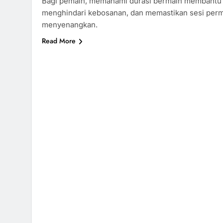
Bagi pemain, memahami durasi bermain membantu 
menghindari kebosanan, dan memastikan sesi perm
menyenangkan.
Read More