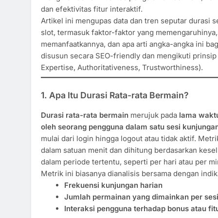
dan efektivitas fitur interaktif.
Artikel ini mengupas data dan tren seputar durasi s
slot, termasuk faktor-faktor yang memengaruhinya
memanfaatkannya, dan apa arti angka-angka ini bag
disusun secara SEO-friendly dan mengikuti prinsip
Expertise, Authoritativeness, Trustworthiness).
1. Apa Itu Durasi Rata-rata Bermain?
Durasi rata-rata bermain
merujuk pada
lama waktu
oleh seorang pengguna dalam satu sesi kunjunga
mulai dari login hingga logout atau tidak aktif. Metri
dalam satuan menit dan dihitung berdasarkan kes
dalam periode tertentu, seperti per hari atau per m
Metrik ini biasanya dianalisis bersama dengan indika
Frekuensi kunjungan harian
Jumlah permainan yang dimainkan per ses
Interaksi pengguna terhadap bonus atau fi