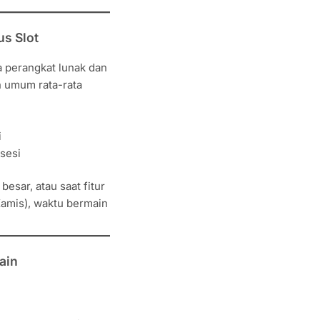
us Slot
a perangkat lunak dan
an umum rata-rata
i
sesi
esar, atau saat fitur
–Kamis), waktu bermain
ain