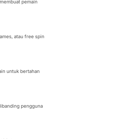
si membuat pemain
games, atau free spin
in untuk bertahan
dibanding pengguna