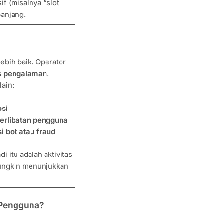
f (misalnya “slot
panjang.
lebih baik. Operator
as pengalaman
.
lain:
si
erlibatan pengguna
i bot atau fraud
di itu adalah aktivitas
mungkin menunjukkan
i Pengguna?