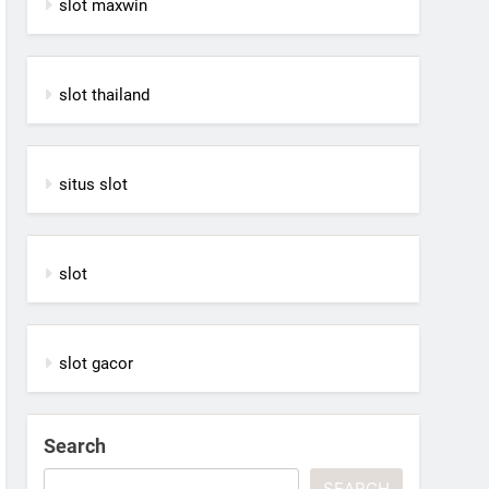
slot maxwin
slot thailand
situs slot
slot
slot gacor
Search
SEARCH