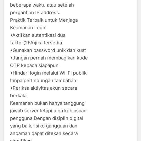
beberapa waktu atau setelah
pergantian IP address.
Praktik Terbaik untuk Menjaga
Keamanan Login
•Aktifkan autentikasi dua
faktor(2FA)jika tersedia
•Gunakan password unik dan kuat
•Jangan pernah membagikan kode
OTP kepada siapapun
•Hindari login melalui Wi-Fi publik
tanpa perlindungan tambahan
•Periksa aktivitas akun secara
berkala
Keamanan bukan hanya tanggung
jawab server,tetapi juga kebiasaan
pengguna.Dengan disiplin digital
yang baik,risiko gangguan dan
ancaman dapat ditekan secara
signifikan.