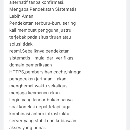
alternatif tanpa konfirmasi.
Mengapa Pendekatan Sistematis
Lebih Aman
Pendekatan terburu-buru sering
kali membuat pengguna justru
terjebak pada situs tiruan atau
solusi tidak
resmi.Sebaliknya,pendekatan
sistematis—mulai dari verifikasi
domain,pemeriksaan
HTTPS,pembersihan cache,hingga
pengecekan jaringan—akan
menghemat waktu sekaligus
menjaga keamanan akun.
Login yang lancar bukan hanya
soal koneksi cepat,tetapi juga
kombinasi antara infrastruktur
server yang stabil dan kebiasaan
akses yang benar.