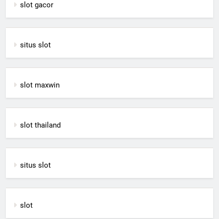
slot gacor
situs slot
slot maxwin
slot thailand
situs slot
slot