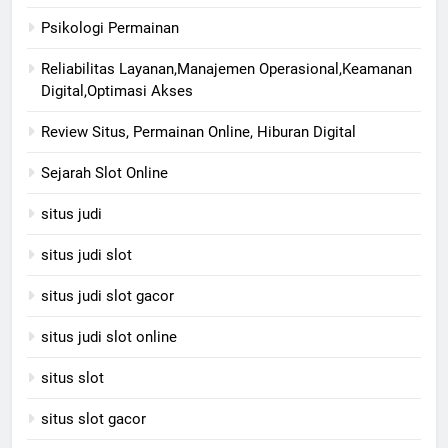
Psikologi Permainan
Reliabilitas Layanan,Manajemen Operasional,Keamanan
Digital,Optimasi Akses
Review Situs, Permainan Online, Hiburan Digital
Sejarah Slot Online
situs judi
situs judi slot
situs judi slot gacor
situs judi slot online
situs slot
situs slot gacor