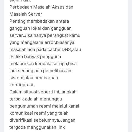
Perbedaan Masalah Akses dan
Masalah Server
Penting membedakan antara
gangguan lokal dan gangguan
server.Jika hanya perangkat kamu
yang mengalami error,biasanya
masalah ada pada cache,DNS,atau
IP.Jika banyak pengguna
melaporkan kendala serupa,bisa
jadi sedang ada pemeliharaan
sistem atau pembaruan
konfigurasi.
Dalam situasi seperti ini,langkah
terbaik adalah menunggu
pengumuman resmi melalui kanal
komunikasi resmi yang telah
diverifikasi sebelumnya.Jangan
tergoda menggunakan link