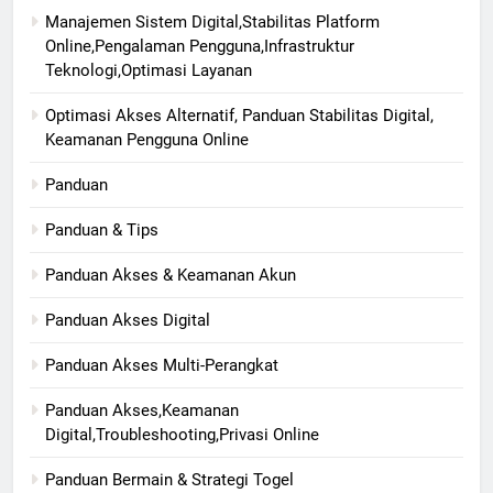
Manajemen Sistem Digital,Stabilitas Platform
Online,Pengalaman Pengguna,Infrastruktur
Teknologi,Optimasi Layanan
Optimasi Akses Alternatif, Panduan Stabilitas Digital,
Keamanan Pengguna Online
Panduan
Panduan & Tips
Panduan Akses & Keamanan Akun
Panduan Akses Digital
Panduan Akses Multi-Perangkat
Panduan Akses,Keamanan
Digital,Troubleshooting,Privasi Online
Panduan Bermain & Strategi Togel