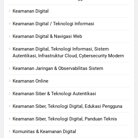
Keamanan Digital
Keamanan Digital / Teknologi Informasi
Keamanan Digital & Navigasi Web
Keamanan Digital, Teknologi Informasi, Sistem
Autentikasi, Infrastruktur Cloud, Cybersecurity Modern
Keamanan Jaringan & Observabilitas Sistem
Keamanan Online
Keamanan Siber & Teknologi Autentikasi
Keamanan Siber, Teknologi Digital, Edukasi Pengguna
Keamanan Siber, Teknologi Digital, Panduan Teknis
Komunitas & Keamanan Digital