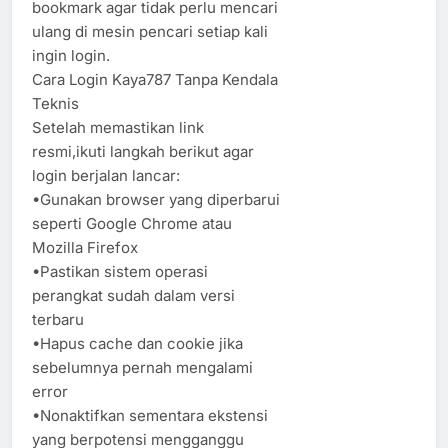
bookmark agar tidak perlu mencari
ulang di mesin pencari setiap kali
ingin login.
Cara Login Kaya787 Tanpa Kendala
Teknis
Setelah memastikan link
resmi,ikuti langkah berikut agar
login berjalan lancar:
•Gunakan browser yang diperbarui
seperti Google Chrome atau
Mozilla Firefox
•Pastikan sistem operasi
perangkat sudah dalam versi
terbaru
•Hapus cache dan cookie jika
sebelumnya pernah mengalami
error
•Nonaktifkan sementara ekstensi
yang berpotensi mengganggu