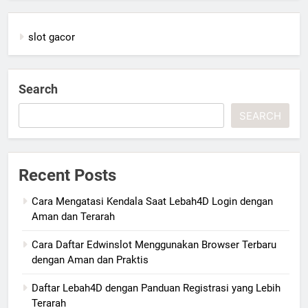
slot gacor
Search
SEARCH
Recent Posts
Cara Mengatasi Kendala Saat Lebah4D Login dengan
Aman dan Terarah
Cara Daftar Edwinslot Menggunakan Browser Terbaru
dengan Aman dan Praktis
Daftar Lebah4D dengan Panduan Registrasi yang Lebih
Terarah