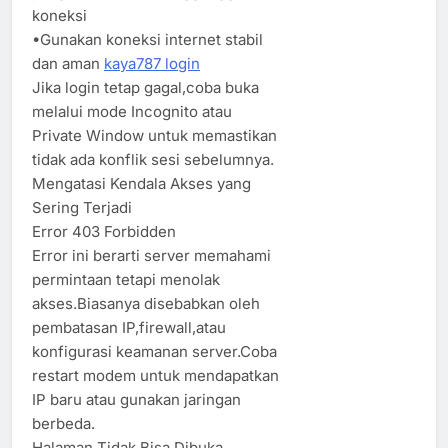
koneksi
•Gunakan koneksi internet stabil
dan aman
kaya787 login
Jika login tetap gagal,coba buka
melalui mode Incognito atau
Private Window untuk memastikan
tidak ada konflik sesi sebelumnya.
Mengatasi Kendala Akses yang
Sering Terjadi
Error 403 Forbidden
Error ini berarti server memahami
permintaan tetapi menolak
akses.Biasanya disebabkan oleh
pembatasan IP,firewall,atau
konfigurasi keamanan server.Coba
restart modem untuk mendapatkan
IP baru atau gunakan jaringan
berbeda.
Halaman Tidak Bisa Dibuka