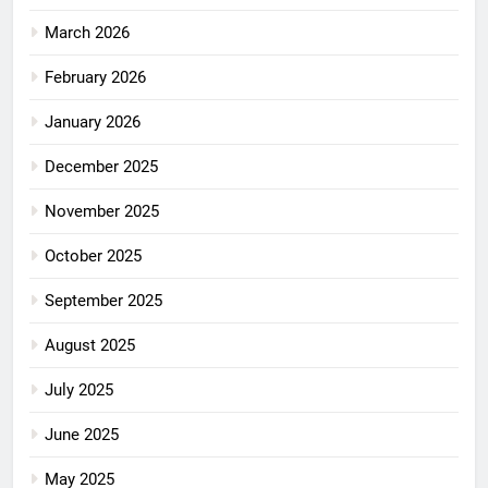
March 2026
February 2026
January 2026
December 2025
November 2025
October 2025
September 2025
August 2025
July 2025
June 2025
May 2025