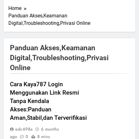
Home
Panduan Akses,Keamanan
Digital,Troubleshooting,Privasi Online
Panduan Akses,Keamanan
Digital,Troubleshooting,Privasi
Online
Cara Kaya787 Login
Menggunakan Link Resmi
Tanpa Kendala
Akses:Panduan
Aman,Stabil,dan Terverifikasi
edc498a
6 months
ago
0
8 mins