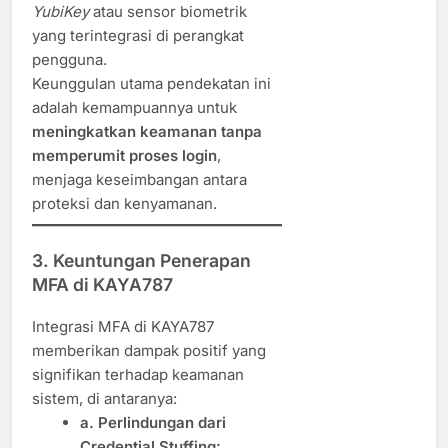
YubiKey
atau sensor biometrik
yang terintegrasi di perangkat
pengguna.
Keunggulan utama pendekatan ini
adalah kemampuannya untuk
meningkatkan keamanan tanpa
memperumit proses login
,
menjaga keseimbangan antara
proteksi dan kenyamanan.
3. Keuntungan Penerapan
MFA di KAYA787
Integrasi MFA di KAYA787
memberikan dampak positif yang
signifikan terhadap keamanan
sistem, di antaranya:
a. Perlindungan dari
Credential Stuffing: