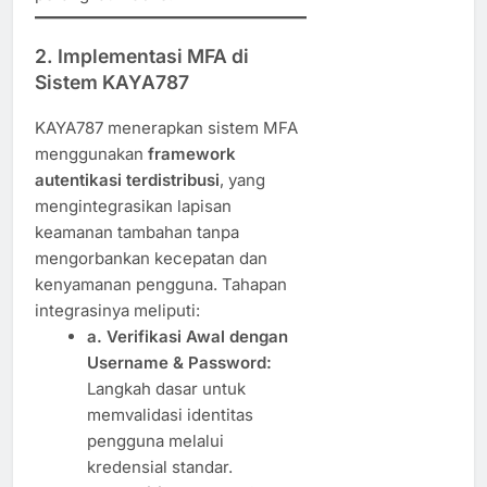
2. Implementasi MFA di
Sistem KAYA787
KAYA787 menerapkan sistem MFA
menggunakan
framework
autentikasi terdistribusi
, yang
mengintegrasikan lapisan
keamanan tambahan tanpa
mengorbankan kecepatan dan
kenyamanan pengguna. Tahapan
integrasinya meliputi:
a. Verifikasi Awal dengan
Username & Password:
Langkah dasar untuk
memvalidasi identitas
pengguna melalui
kredensial standar.