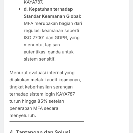
KAYA787.
d. Kepatuhan terhadap
Standar Keamanan Global:
MFA merupakan bagian dari
regulasi keamanan seperti
ISO 27001 dan GDPR, yang
menuntut lapisan
autentikasi ganda untuk
sistem sensitif.
Menurut evaluasi internal yang
dilakukan melalui audit keamanan,
tingkat keberhasilan serangan
terhadap sistem login KAYA787
turun hingga
85%
setelah
penerapan MFA secara
menyeluruh.
4. Tantangan dan Solusi