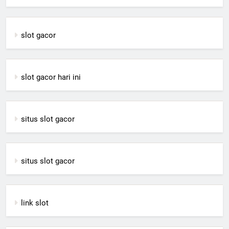
slot gacor
slot gacor hari ini
situs slot gacor
situs slot gacor
link slot