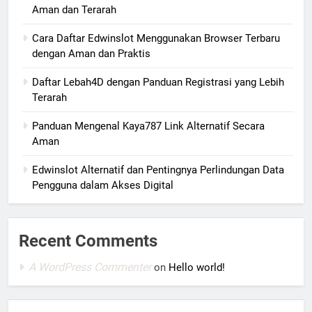
Aman dan Terarah
Cara Daftar Edwinslot Menggunakan Browser Terbaru
dengan Aman dan Praktis
Daftar Lebah4D dengan Panduan Registrasi yang Lebih
Terarah
Panduan Mengenal Kaya787 Link Alternatif Secara
Aman
Edwinslot Alternatif dan Pentingnya Perlindungan Data
Pengguna dalam Akses Digital
Recent Comments
A WordPress Commenter
on
Hello world!