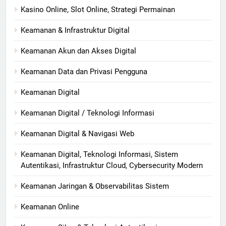
Kasino Online, Slot Online, Strategi Permainan
Keamanan & Infrastruktur Digital
Keamanan Akun dan Akses Digital
Keamanan Data dan Privasi Pengguna
Keamanan Digital
Keamanan Digital / Teknologi Informasi
Keamanan Digital & Navigasi Web
Keamanan Digital, Teknologi Informasi, Sistem
Autentikasi, Infrastruktur Cloud, Cybersecurity Modern
Keamanan Jaringan & Observabilitas Sistem
Keamanan Online