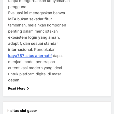
tanpa mengorbankan kenyamanan
pengguna.
Evaluasi ini menegaskan bahwa
MFA bukan sekadar fitur
tambahan, melainkan komponen
penting dalam menciptakan
ekosistem login yang aman,
adaptif, dan sesuai standar
internasional
. Pendekatan
kaya787 situs alternatif
dapat
menjadi model penerapan
autentikasi modern yang ideal
untuk platform digital di masa
depan.
Read More
situs slot gacor