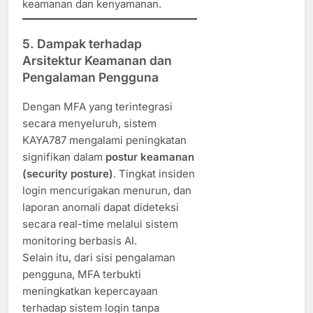
keamanan dan kenyamanan.
5. Dampak terhadap
Arsitektur Keamanan dan
Pengalaman Pengguna
Dengan MFA yang terintegrasi
secara menyeluruh, sistem
KAYA787 mengalami peningkatan
signifikan dalam
postur keamanan
(security posture)
. Tingkat insiden
login mencurigakan menurun, dan
laporan anomali dapat dideteksi
secara real-time melalui sistem
monitoring berbasis AI.
Selain itu, dari sisi pengalaman
pengguna, MFA terbukti
meningkatkan kepercayaan
terhadap sistem login tanpa