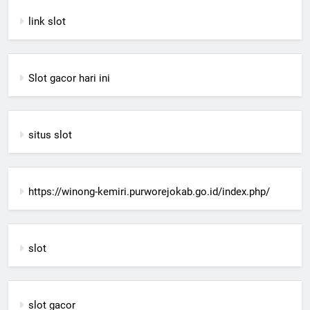
link slot
Slot gacor hari ini
situs slot
https://winong-kemiri.purworejokab.go.id/index.php/
slot
slot gacor