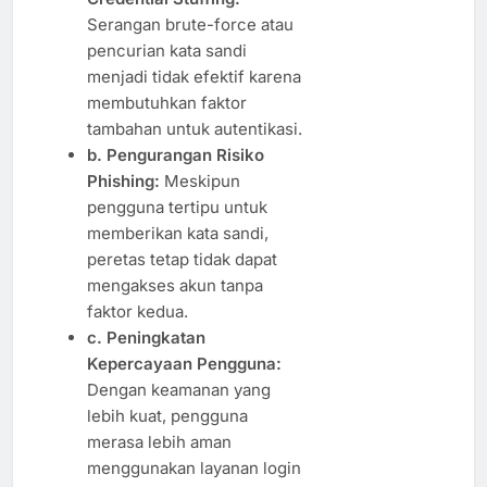
Serangan brute-force atau
pencurian kata sandi
menjadi tidak efektif karena
membutuhkan faktor
tambahan untuk autentikasi.
b. Pengurangan Risiko
Phishing:
Meskipun
pengguna tertipu untuk
memberikan kata sandi,
peretas tetap tidak dapat
mengakses akun tanpa
faktor kedua.
c. Peningkatan
Kepercayaan Pengguna:
Dengan keamanan yang
lebih kuat, pengguna
merasa lebih aman
menggunakan layanan login