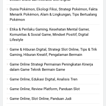
Dunia Pokémon, Ekologi Fiksi, Strategi Pokémon, Fakta
Menarik Pokémon, Alam & Lingkungan, Tips Bertualang
Pokémon
Etika & Perilaku Gaming, Kesehatan Mental Gamer,
Komunitas & Sosial Game, Mindset Positif, Digital
Lifestyle
Game & Hiburan Digital, Strategi Slot Online, Tips & Trik
Gaming, Hiburan Kreatif, Pengalaman Bermain
Game Online Strategi Permainan Peningkatan Kinerja
dalam Game Teknik Bermain Game
Game Online, Edukasi Digital, Analisis Tren
Game Online, Review Platform, Panduan Slot
Game Online, Slot Online, Panduan Judi