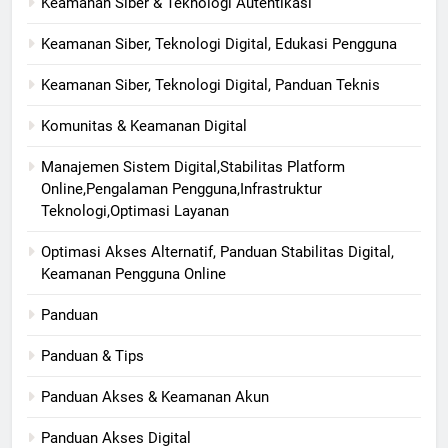
Keamanan Siber & Teknologi Autentikasi
Keamanan Siber, Teknologi Digital, Edukasi Pengguna
Keamanan Siber, Teknologi Digital, Panduan Teknis
Komunitas & Keamanan Digital
Manajemen Sistem Digital,Stabilitas Platform
Online,Pengalaman Pengguna,Infrastruktur
Teknologi,Optimasi Layanan
Optimasi Akses Alternatif, Panduan Stabilitas Digital,
Keamanan Pengguna Online
Panduan
Panduan & Tips
Panduan Akses & Keamanan Akun
Panduan Akses Digital