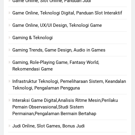
Game Online, Slot Online, Panduan Judi
Game Online, Teknologi Digital, Panduan Slot Interaktif
Game Online, UX/UI Design, Teknologi Game
Gaming & Teknologi
Gaming Trends, Game Design, Audio in Games
Gaming, Role-Playing Game, Fantasy World,
Rekomendasi Game
Infrastruktur Teknologi, Pemeliharaan Sistem, Keandalan
Teknologi, Pengalaman Pengguna
Interaksi Game Digital,Analisis Ritme Mesin,Perilaku
Pemain Observasional,Studi Sistem
Permainan,Pengalaman Bermain Bertahap
Judi Online, Slot Games, Bonus Judi