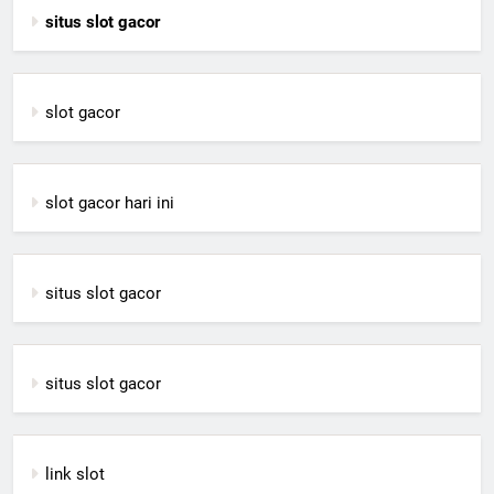
situs slot gacor
slot gacor
slot gacor hari ini
situs slot gacor
situs slot gacor
link slot