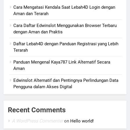
Cara Mengatasi Kendala Saat Lebah4D Login dengan
Aman dan Terarah
Cara Daftar Edwinslot Menggunakan Browser Terbaru
dengan Aman dan Praktis
Daftar Lebah4D dengan Panduan Registrasi yang Lebih
Terarah
Panduan Mengenal Kaya787 Link Alternatif Secara
Aman
Edwinslot Alternatif dan Pentingnya Perlindungan Data
Pengguna dalam Akses Digital
Recent Comments
A WordPress Commenter
on
Hello world!