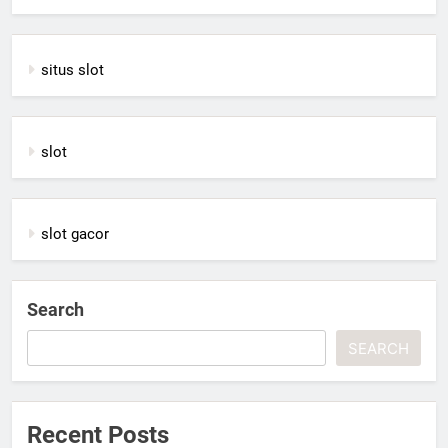
situs slot
slot
slot gacor
Search
SEARCH
Recent Posts