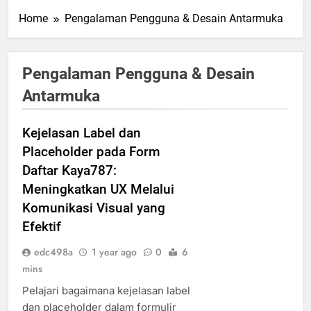
Home
Pengalaman Pengguna & Desain Antarmuka
Pengalaman Pengguna & Desain
Antarmuka
Kejelasan Label dan
Placeholder pada Form
Daftar Kaya787:
Meningkatkan UX Melalui
Komunikasi Visual yang
Efektif
edc498a
1 year ago
0
6
mins
Pelajari bagaimana kejelasan label
dan placeholder dalam formulir