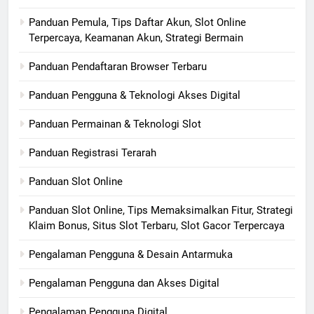
Panduan Pemula, Tips Daftar Akun, Slot Online
Terpercaya, Keamanan Akun, Strategi Bermain
Panduan Pendaftaran Browser Terbaru
Panduan Pengguna & Teknologi Akses Digital
Panduan Permainan & Teknologi Slot
Panduan Registrasi Terarah
Panduan Slot Online
Panduan Slot Online, Tips Memaksimalkan Fitur, Strategi
Klaim Bonus, Situs Slot Terbaru, Slot Gacor Terpercaya
Pengalaman Pengguna & Desain Antarmuka
Pengalaman Pengguna dan Akses Digital
Pengalaman Pengguna Digital