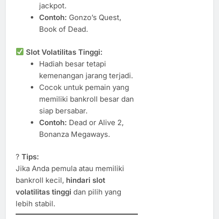
jackpot.
Contoh:
Gonzo’s Quest,
Book of Dead.
Slot Volatilitas Tinggi:
Hadiah besar tetapi
kemenangan jarang terjadi.
Cocok untuk pemain yang
memiliki bankroll besar dan
siap bersabar.
Contoh:
Dead or Alive 2,
Bonanza Megaways.
?
Tips:
Jika Anda pemula atau memiliki
bankroll kecil,
hindari slot
volatilitas tinggi
dan pilih yang
lebih stabil.