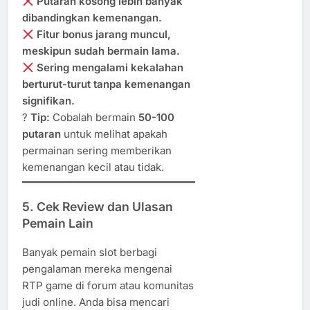
Putaran kosong lebih banyak
dibandingkan kemenangan.
Fitur bonus jarang muncul,
meskipun sudah bermain lama.
Sering mengalami kekalahan
berturut-turut tanpa kemenangan
signifikan.
?
Tip:
Cobalah bermain
50-100
putaran
untuk melihat apakah
permainan sering memberikan
kemenangan kecil atau tidak.
5. Cek Review dan Ulasan
Pemain Lain
Banyak pemain slot berbagi
pengalaman mereka mengenai
RTP game di forum atau komunitas
judi online. Anda bisa mencari