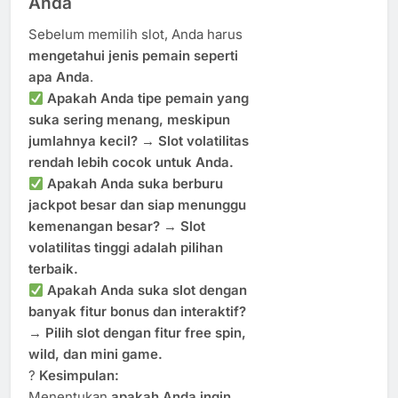
Anda
Sebelum memilih slot, Anda harus
mengetahui jenis pemain seperti
apa Anda
.
Apakah Anda tipe pemain yang
suka sering menang, meskipun
jumlahnya kecil?
→
Slot volatilitas
rendah lebih cocok untuk Anda.
Apakah Anda suka berburu
jackpot besar dan siap menunggu
kemenangan besar?
→
Slot
volatilitas tinggi adalah pilihan
terbaik.
Apakah Anda suka slot dengan
banyak fitur bonus dan interaktif?
→
Pilih slot dengan fitur free spin,
wild, dan mini game.
?
Kesimpulan:
Menentukan
apakah Anda ingin