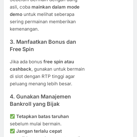
asli, coba
mainkan dalam mode
demo
untuk melihat seberapa
sering permainan memberikan
kemenangan.
3. Manfaatkan Bonus dan
Free Spin
Jika ada bonus
free spin atau
cashback
, gunakan untuk bermain
di slot dengan RTP tinggi agar
peluang menang lebih besar.
4. Gunakan Manajemen
Bankroll yang Bijak
Tetapkan batas taruhan
sebelum mulai bermain.
Jangan terlalu cepat