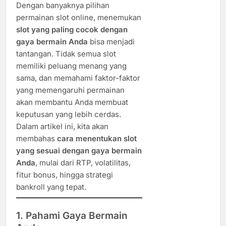
Dengan banyaknya pilihan
permainan slot online, menemukan
slot yang paling cocok dengan
gaya bermain Anda
bisa menjadi
tantangan. Tidak semua slot
memiliki peluang menang yang
sama, dan memahami faktor-faktor
yang memengaruhi permainan
akan membantu Anda membuat
keputusan yang lebih cerdas.
Dalam artikel ini, kita akan
membahas
cara menentukan slot
yang sesuai dengan gaya bermain
Anda
, mulai dari RTP, volatilitas,
fitur bonus, hingga strategi
bankroll yang tepat.
1. Pahami Gaya Bermain