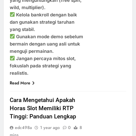
yang menguntungkan (free spin,
wild, multiplier).
Kelola bankroll dengan baik
dan gunakan strategi taruhan
yang stabil.
Gunakan mode demo sebelum
bermain dengan uang asli untuk
menguji permainan.
Jangan percaya mitos slot,
fokuslah pada strategi yang
realistis.
Read More
Cara Mengetahui Apakah
Horas Slot Memiliki RTP
Tinggi: Panduan Lengkap
edc498a
1 year ago
0
8
mins