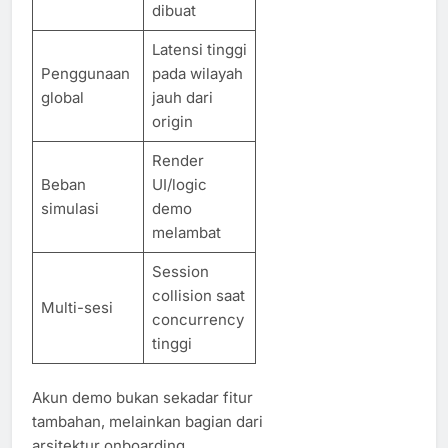
dibuat
Latensi tinggi
Penggunaan
pada wilayah
global
jauh dari
origin
Render
Beban
UI/logic
simulasi
demo
melambat
Session
collision saat
Multi-sesi
concurrency
tinggi
Akun demo bukan sekadar fitur
tambahan, melainkan bagian dari
arsitektur onboarding