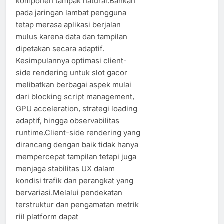
komponen tampak natural.Bahkan
pada jaringan lambat pengguna
tetap merasa aplikasi berjalan
mulus karena data dan tampilan
dipetakan secara adaptif.
Kesimpulannya optimasi client-
side rendering untuk slot gacor
melibatkan berbagai aspek mulai
dari blocking script management,
GPU acceleration, strategi loading
adaptif, hingga observabilitas
runtime.Client-side rendering yang
dirancang dengan baik tidak hanya
mempercepat tampilan tetapi juga
menjaga stabilitas UX dalam
kondisi trafik dan perangkat yang
bervariasi.Melalui pendekatan
terstruktur dan pengamatan metrik
riil platform dapat