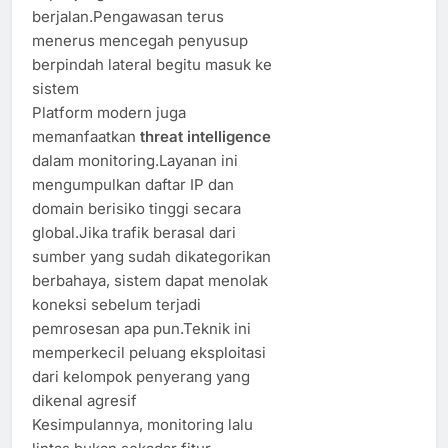
berjalan.Pengawasan terus
menerus mencegah penyusup
berpindah lateral begitu masuk ke
sistem
Platform modern juga
memanfaatkan
threat intelligence
dalam monitoring.Layanan ini
mengumpulkan daftar IP dan
domain berisiko tinggi secara
global.Jika trafik berasal dari
sumber yang sudah dikategorikan
berbahaya, sistem dapat menolak
koneksi sebelum terjadi
pemrosesan apa pun.Teknik ini
memperkecil peluang eksploitasi
dari kelompok penyerang yang
dikenal agresif
Kesimpulannya, monitoring lalu