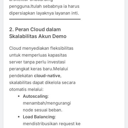
pengguna.Itulah sebabnya ia harus
dipersiapkan layaknya layanan inti.
2. Peran Cloud dalam
Skalabilitas Akun Demo
Cloud menyediakan fleksibilitas
untuk memperluas kapasitas
server tanpa perlu investasi
perangkat keras baru.Melalui
pendekatan
cloud-native
,
skalabilitas dapat dikelola secara
otomatis melalui:
Autoscaling
:
menambah/mengurangi
node sesuai beban.
Load Balancing
:
mendistribusikan request ke