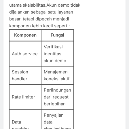
utama skalabilitas.Akun demo tidak
dijalankan sebagai satu layanan
besar, tetapi dipecah menjadi
komponen lebih kecil seperti:
Komponen
Fungsi
Verifikasi
Auth service
identitas
akun demo
Session
Manajemen
handler
koneksi aktif
Perlindungan
Rate limiter
dari request
berlebihan
Penyajian
Data
data
provider
simulasi/dem