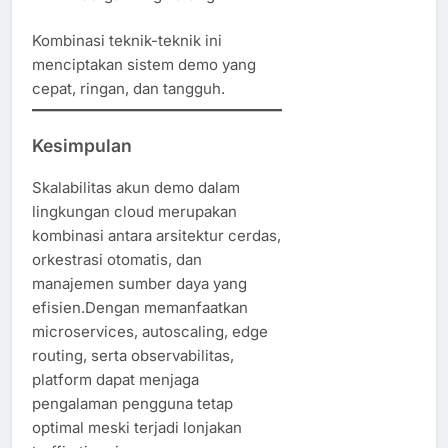
Kombinasi teknik-teknik ini
menciptakan sistem demo yang
cepat, ringan, dan tangguh.
Kesimpulan
Skalabilitas akun demo dalam
lingkungan cloud merupakan
kombinasi antara arsitektur cerdas,
orkestrasi otomatis, dan
manajemen sumber daya yang
efisien.Dengan memanfaatkan
microservices, autoscaling, edge
routing, serta observabilitas,
platform dapat menjaga
pengalaman pengguna tetap
optimal meski terjadi lonjakan