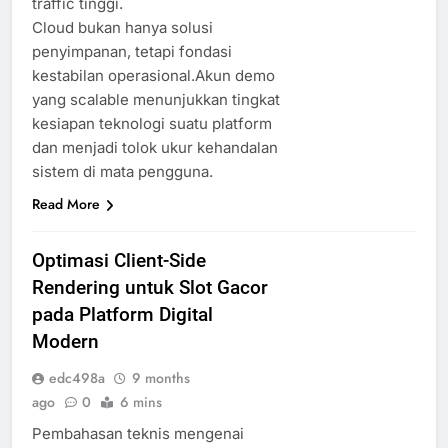
traffic tinggi.
Cloud bukan hanya solusi
penyimpanan, tetapi fondasi
kestabilan operasional.Akun demo
yang scalable menunjukkan tingkat
kesiapan teknologi suatu platform
dan menjadi tolok ukur kehandalan
sistem di mata pengguna.
Read More
Optimasi Client-Side
Rendering untuk Slot Gacor
pada Platform Digital
Modern
edc498a
9 months
ago
0
6 mins
Pembahasan teknis mengenai