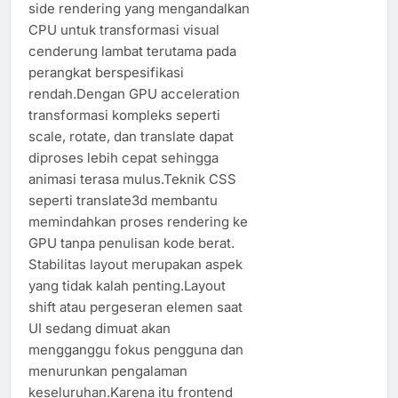
side rendering yang mengandalkan
CPU untuk transformasi visual
cenderung lambat terutama pada
perangkat berspesifikasi
rendah.Dengan GPU acceleration
transformasi kompleks seperti
scale, rotate, dan translate dapat
diproses lebih cepat sehingga
animasi terasa mulus.Teknik CSS
seperti translate3d membantu
memindahkan proses rendering ke
GPU tanpa penulisan kode berat.
Stabilitas layout merupakan aspek
yang tidak kalah penting.Layout
shift atau pergeseran elemen saat
UI sedang dimuat akan
mengganggu fokus pengguna dan
menurunkan pengalaman
keseluruhan.Karena itu frontend