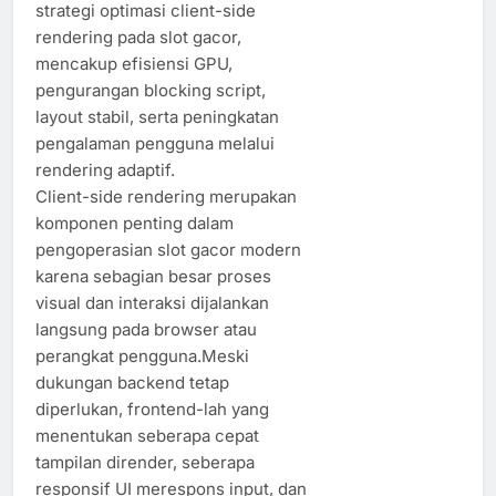
strategi optimasi client-side
rendering pada slot gacor,
mencakup efisiensi GPU,
pengurangan blocking script,
layout stabil, serta peningkatan
pengalaman pengguna melalui
rendering adaptif.
Client-side rendering merupakan
komponen penting dalam
pengoperasian slot gacor modern
karena sebagian besar proses
visual dan interaksi dijalankan
langsung pada browser atau
perangkat pengguna.Meski
dukungan backend tetap
diperlukan, frontend-lah yang
menentukan seberapa cepat
tampilan dirender, seberapa
responsif UI merespons input, dan