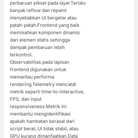
perbaruan piksel pada layar.Terlalu
banyak reflow dan repaint
menyebabkan UI bergetar atau
patah-patah.Frontend yang baik
memisahkan komponen dinamis
dari elemen statis sehingga
dampak pembaruan lebih
terkontrol.
Observabilitas pada lapisan
frontend digunakan untuk
memantau performa
rendering.Telemetry mencatat
metrik seperti time-to-interactive,
FPS, dan input
responsiveness.Metrik ini
membantu mengidentifikasi
apakah hambatan berasal dari
script berat, UI tidak stabil, atau
GPU kurang dimanfaatkan.Data