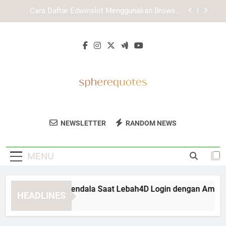
Skip
Daftar Lebah4D dengan Panduan Registrasi yang
to
Lebih Terarah
content
Panduan Mengenal Kaya787 Link Alternatif
Secara Aman
Cara Mengatasi Kendala Saat Lebah4D Login
dengan Aman dan Terarah
Cara Daftar Edwinslot Menggunakan Browser
Terbaru dengan Aman dan Praktis
Daftar Lebah4D dengan Panduan Registrasi yang
Lebih Terarah
Sphere Quotes
Dapatkan Kutipan Motivasi Dan Inspirasi
Panduan Mengenal Kaya787 Link Alternatif
NEWSLETTER
RANDOM NEWS
Secara Aman
Harian Dari Sphere Quotes. Untuk Semangat
Hidup Yang Lebih Positif.
MENU
ra Mengatasi Kendala Saat Lebah4D Login dengan Aman dan
HEADLINES
Months Ago