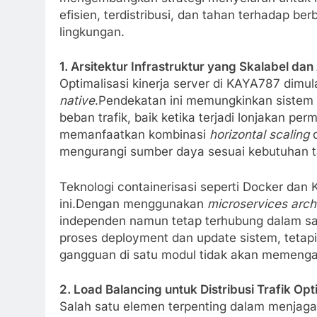
efisien, terdistribusi, dan tahan terhadap ber
lingkungan.
1. Arsitektur Infrastruktur yang Skalabel dan
Optimalisasi kinerja server di KAYA787 dimula
native
.Pendekatan ini memungkinkan sistem 
beban trafik, baik ketika terjadi lonjakan pe
memanfaatkan kombinasi
horizontal scaling
mengurangi sumber daya sesuai kebutuhan ta
Teknologi containerisasi seperti Docker dan
ini.Dengan menggunakan
microservices arch
independen namun tetap terhubung dalam sa
proses deployment dan update sistem, tetap
gangguan di satu modul tidak akan memengar
2. Load Balancing untuk Distribusi Trafik Opt
Salah satu elemen terpenting dalam menjag