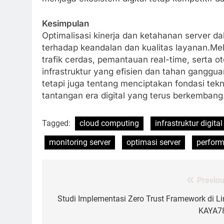
Kesimpulan
Optimalisasi kinerja dan ketahanan server
terhadap keandalan dan kualitas layanan.Mela
trafik cerdas, pemantauan real-time, serta o
infrastruktur yang efisien dan tahan ganggua
tetapi juga tentang menciptakan fondasi te
tantangan era digital yang terus berkembang
Tagged:
cloud computing
infrastruktur digital
monitoring server
optimasi server
perform
Previou
Post
navigation
Studi Implementasi Zero Trust Framework di Li
KAYA7