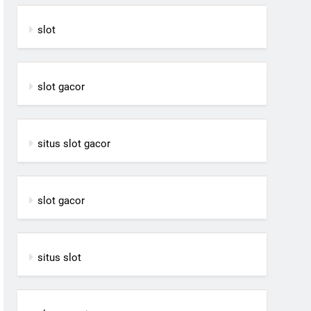
slot
slot gacor
situs slot gacor
slot gacor
situs slot