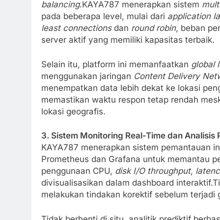
balancing
.KAYA787 menerapkan sistem
mult
pada beberapa level, mulai dari
application l
least connections
dan
round robin
, beban pe
server aktif yang memiliki kapasitas terbaik.
Selain itu, platform ini memanfaatkan
global 
menggunakan jaringan
Content Delivery Net
menempatkan data lebih dekat ke lokasi pen
memastikan waktu respon tetap rendah meski
lokasi geografis.
3. Sistem Monitoring Real-Time dan Analisis P
KAYA787 menerapkan sistem pemantauan inf
Prometheus dan Grafana untuk memantau perf
penggunaan CPU,
disk I/O throughput
,
laten
divisualisasikan dalam dashboard interaktif.
melakukan tindakan korektif sebelum terjadi
Tidak berhenti di situ, analitik prediktif berba