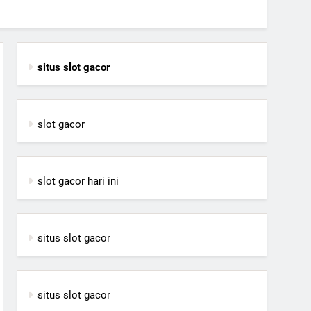
situs slot gacor
slot gacor
slot gacor hari ini
situs slot gacor
situs slot gacor