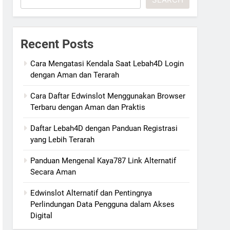
Recent Posts
Cara Mengatasi Kendala Saat Lebah4D Login
dengan Aman dan Terarah
Cara Daftar Edwinslot Menggunakan Browser
Terbaru dengan Aman dan Praktis
Daftar Lebah4D dengan Panduan Registrasi
yang Lebih Terarah
Panduan Mengenal Kaya787 Link Alternatif
Secara Aman
Edwinslot Alternatif dan Pentingnya
Perlindungan Data Pengguna dalam Akses
Digital