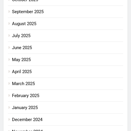
September 2025
August 2025
July 2025
June 2025
May 2025
April 2025
March 2025
February 2025
January 2025
December 2024