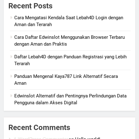
Recent Posts
Cara Mengatasi Kendala Saat Lebah4D Login dengan
Aman dan Terarah
Cara Daftar Edwinslot Menggunakan Browser Terbaru
dengan Aman dan Praktis
Daftar Lebah4D dengan Panduan Registrasi yang Lebih
Terarah
Panduan Mengenal Kaya787 Link Alternatif Secara
Aman
Edwinslot Alternatif dan Pentingnya Perlindungan Data
Pengguna dalam Akses Digital
Recent Comments