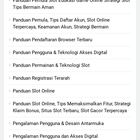
Panduan Pemula Slot Edukasi Game Online Strategi Slot
Tips Bermain Aman
Panduan Pemula, Tips Daftar Akun, Slot Online
Terpercaya, Keamanan Akun, Strategi Bermain
Panduan Pendaftaran Browser Terbaru
Panduan Pengguna & Teknologi Akses Digital
Panduan Permainan & Teknologi Slot
Panduan Registrasi Terarah
Panduan Slot Online
Panduan Slot Online, Tips Memaksimalkan Fitur, Strategi
Klaim Bonus, Situs Slot Terbaru, Slot Gacor Terpercaya
Pengalaman Pengguna & Desain Antarmuka
Pengalaman Pengguna dan Akses Digital