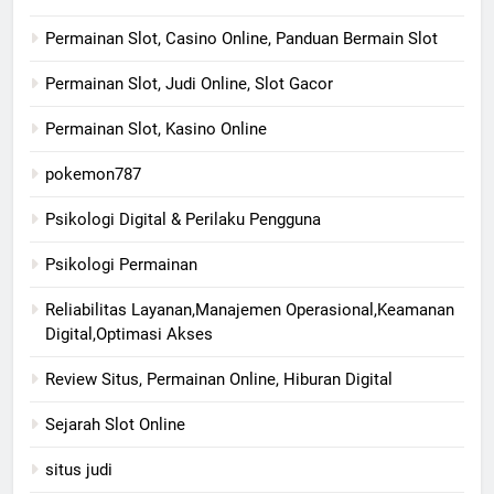
Permainan Slot, Casino Online, Panduan Bermain Slot
Permainan Slot, Judi Online, Slot Gacor
Permainan Slot, Kasino Online
pokemon787
Psikologi Digital & Perilaku Pengguna
Psikologi Permainan
Reliabilitas Layanan,Manajemen Operasional,Keamanan
Digital,Optimasi Akses
Review Situs, Permainan Online, Hiburan Digital
Sejarah Slot Online
situs judi