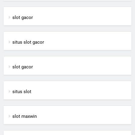
slot gacor
situs slot gacor
slot gacor
situs slot
slot maxwin