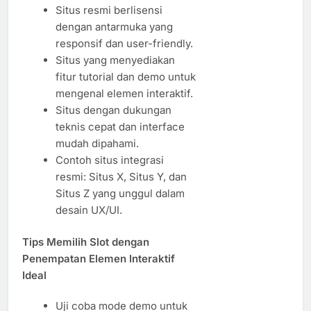
Situs resmi berlisensi
dengan antarmuka yang
responsif dan user-friendly.
Situs yang menyediakan
fitur tutorial dan demo untuk
mengenal elemen interaktif.
Situs dengan dukungan
teknis cepat dan interface
mudah dipahami.
Contoh situs integrasi
resmi: Situs X, Situs Y, dan
Situs Z yang unggul dalam
desain UX/UI.
Tips Memilih Slot dengan
Penempatan Elemen Interaktif
Ideal
Uji coba mode demo untuk