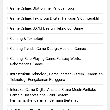
Game Online, Slot Online, Panduan Judi
Game Online, Teknologi Digital, Panduan Slot Interaktif
Game Online, UX/UI Design, Teknologi Game
Gaming & Teknologi
Gaming Trends, Game Design, Audio in Games
Gaming, Role-Playing Game, Fantasy World,
Rekomendasi Game
Infrastruktur Teknologi, Pemeliharaan Sistem, Keandalan
Teknologi, Pengalaman Pengguna
Interaksi Game Digital,Analisis Ritme Mesin,Perilaku
Pemain Observasional,Studi Sistem
Permainan,Pengalaman Bermain Bertahap