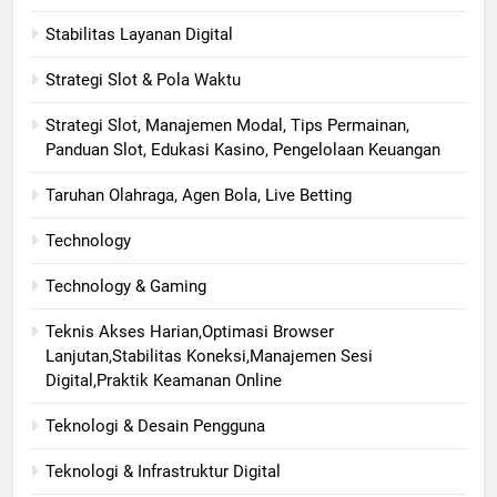
Stabilitas Layanan Digital
Strategi Slot & Pola Waktu
Strategi Slot, Manajemen Modal, Tips Permainan,
Panduan Slot, Edukasi Kasino, Pengelolaan Keuangan
Taruhan Olahraga, Agen Bola, Live Betting
Technology
Technology & Gaming
Teknis Akses Harian,Optimasi Browser
Lanjutan,Stabilitas Koneksi,Manajemen Sesi
Digital,Praktik Keamanan Online
Teknologi & Desain Pengguna
Teknologi & Infrastruktur Digital