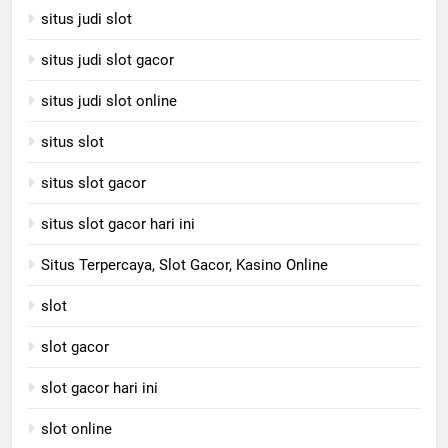
situs judi slot
situs judi slot gacor
situs judi slot online
situs slot
situs slot gacor
situs slot gacor hari ini
Situs Terpercaya, Slot Gacor, Kasino Online
slot
slot gacor
slot gacor hari ini
slot online