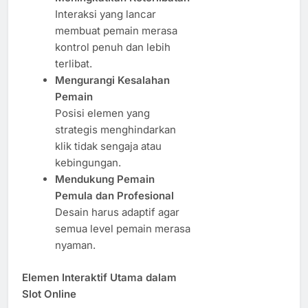
Interaksi yang lancar
membuat pemain merasa
kontrol penuh dan lebih
terlibat.
Mengurangi Kesalahan
Pemain
Posisi elemen yang
strategis menghindarkan
klik tidak sengaja atau
kebingungan.
Mendukung Pemain
Pemula dan Profesional
Desain harus adaptif agar
semua level pemain merasa
nyaman.
Elemen Interaktif Utama dalam
Slot Online