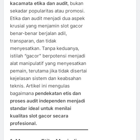
kacamata etika dan audit
, bukan
sekadar popularitas atau promosi.
Etika dan audit menjadi dua aspek
krusial yang menjamin slot gacor
benar-benar berjalan adil,
transparan, dan tidak
menyesatkan. Tanpa keduanya,
istilah “gacor” berpotensi menjadi
alat manipulatif yang menyesatkan
pemain, terutama jika tidak disertai
kejelasan sistem dan keabsahan
teknis. Artikel ini mengulas
bagaimana
pendekatan etis dan
proses audit independen menjadi
standar ideal untuk menilai
kualitas slot gacor secara
profesional.