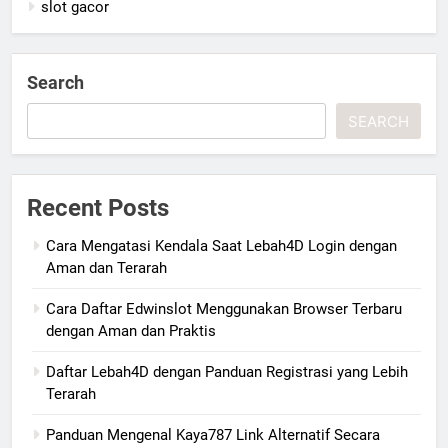
slot gacor
Search
SEARCH
Recent Posts
Cara Mengatasi Kendala Saat Lebah4D Login dengan
Aman dan Terarah
Cara Daftar Edwinslot Menggunakan Browser Terbaru
dengan Aman dan Praktis
Daftar Lebah4D dengan Panduan Registrasi yang Lebih
Terarah
Panduan Mengenal Kaya787 Link Alternatif Secara