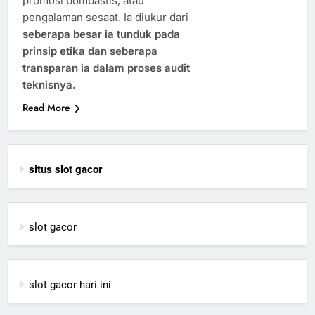
promosi bombastis, atau
pengalaman sesaat. Ia diukur dari
seberapa besar ia tunduk pada
prinsip etika dan seberapa
transparan ia dalam proses audit
teknisnya.
Read More
situs slot gacor
slot gacor
slot gacor hari ini