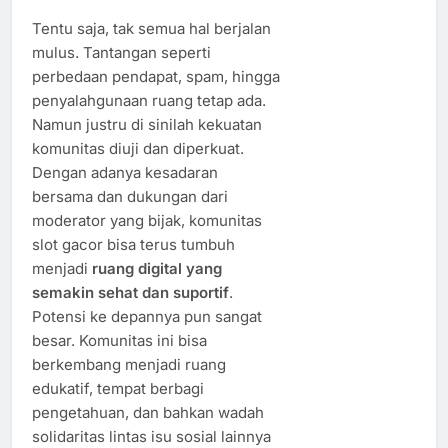
Tentu saja, tak semua hal berjalan
mulus. Tantangan seperti
perbedaan pendapat, spam, hingga
penyalahgunaan ruang tetap ada.
Namun justru di sinilah kekuatan
komunitas diuji dan diperkuat.
Dengan adanya kesadaran
bersama dan dukungan dari
moderator yang bijak, komunitas
slot gacor bisa terus tumbuh
menjadi
ruang digital yang
semakin sehat dan suportif
.
Potensi ke depannya pun sangat
besar. Komunitas ini bisa
berkembang menjadi ruang
edukatif, tempat berbagi
pengetahuan, dan bahkan wadah
solidaritas lintas isu sosial lainnya