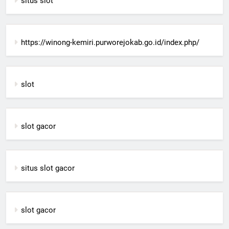
situs slot
https://winong-kemiri.purworejokab.go.id/index.php/
slot
slot gacor
situs slot gacor
slot gacor