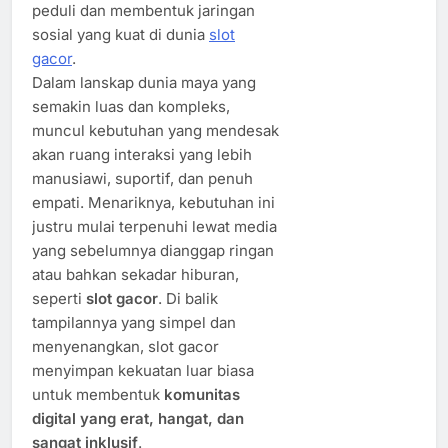
peduli dan membentuk jaringan
sosial yang kuat di dunia
slot
gacor
.
Dalam lanskap dunia maya yang
semakin luas dan kompleks,
muncul kebutuhan yang mendesak
akan ruang interaksi yang lebih
manusiawi, suportif, dan penuh
empati. Menariknya, kebutuhan ini
justru mulai terpenuhi lewat media
yang sebelumnya dianggap ringan
atau bahkan sekadar hiburan,
seperti
slot gacor
. Di balik
tampilannya yang simpel dan
menyenangkan, slot gacor
menyimpan kekuatan luar biasa
untuk membentuk
komunitas
digital yang erat, hangat, dan
sangat inklusif
.