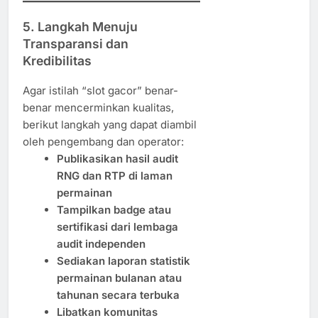
5. Langkah Menuju
Transparansi dan
Kredibilitas
Agar istilah “slot gacor” benar-
benar mencerminkan kualitas,
berikut langkah yang dapat diambil
oleh pengembang dan operator:
Publikasikan hasil audit
RNG dan RTP di laman
permainan
Tampilkan badge atau
sertifikasi dari lembaga
audit independen
Sediakan laporan statistik
permainan bulanan atau
tahunan secara terbuka
Libatkan komunitas