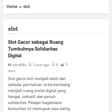
Home
slot
slot
Slot Gacor sebagai Ruang
Tumbuhnya Solidaritas
Digital
edc498a
1 year ago
0
7
mins
Slot gacor kini menjadi lebih dari
sekadar permainan. Ia berkembang
menjadi ruang sosial digital yang
hangat, inklusif, dan penuh
solidaritas. Pelajari bagaimana
komunitas ini memupuk rasa saling