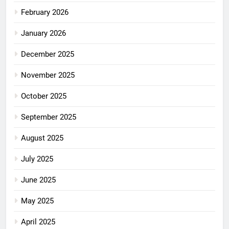
February 2026
January 2026
December 2025
November 2025
October 2025
September 2025
August 2025
July 2025
June 2025
May 2025
April 2025