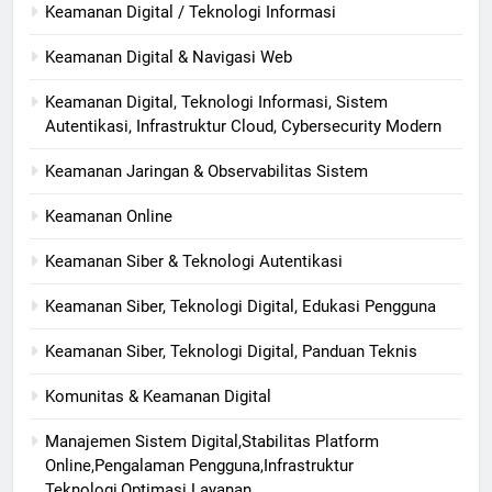
Keamanan Digital / Teknologi Informasi
Keamanan Digital & Navigasi Web
Keamanan Digital, Teknologi Informasi, Sistem
Autentikasi, Infrastruktur Cloud, Cybersecurity Modern
Keamanan Jaringan & Observabilitas Sistem
Keamanan Online
Keamanan Siber & Teknologi Autentikasi
Keamanan Siber, Teknologi Digital, Edukasi Pengguna
Keamanan Siber, Teknologi Digital, Panduan Teknis
Komunitas & Keamanan Digital
Manajemen Sistem Digital,Stabilitas Platform
Online,Pengalaman Pengguna,Infrastruktur
Teknologi,Optimasi Layanan