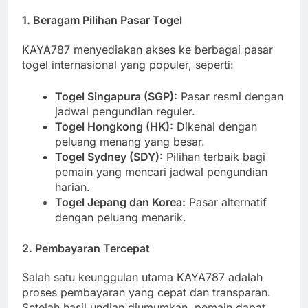
1. Beragam Pilihan Pasar Togel
KAYA787 menyediakan akses ke berbagai pasar
togel internasional yang populer, seperti:
Togel Singapura (SGP):
Pasar resmi dengan
jadwal pengundian reguler.
Togel Hongkong (HK):
Dikenal dengan
peluang menang yang besar.
Togel Sydney (SDY):
Pilihan terbaik bagi
pemain yang mencari jadwal pengundian
harian.
Togel Jepang dan Korea:
Pasar alternatif
dengan peluang menarik.
2. Pembayaran Tercepat
Salah satu keunggulan utama KAYA787 adalah
proses pembayaran yang cepat dan transparan.
Setelah hasil undian diumumkan, pemain dapat