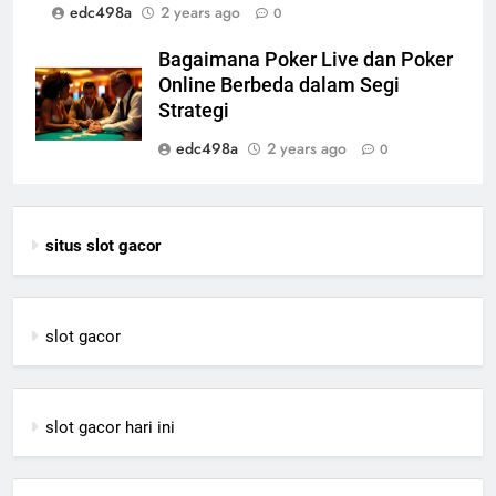
edc498a
2 years ago
0
Bagaimana Poker Live dan Poker
Online Berbeda dalam Segi
Strategi
edc498a
2 years ago
0
situs slot gacor
slot gacor
slot gacor hari ini