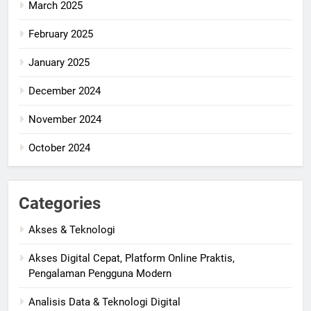
March 2025
February 2025
January 2025
December 2024
November 2024
October 2024
Categories
Akses & Teknologi
Akses Digital Cepat, Platform Online Praktis,
Pengalaman Pengguna Modern
Analisis Data & Teknologi Digital