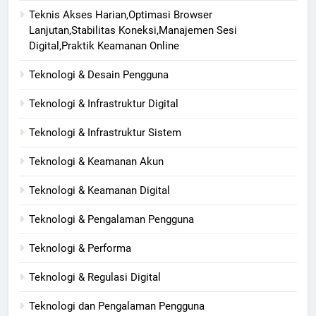
Teknis Akses Harian,Optimasi Browser
Lanjutan,Stabilitas Koneksi,Manajemen Sesi
Digital,Praktik Keamanan Online
Teknologi & Desain Pengguna
Teknologi & Infrastruktur Digital
Teknologi & Infrastruktur Sistem
Teknologi & Keamanan Akun
Teknologi & Keamanan Digital
Teknologi & Pengalaman Pengguna
Teknologi & Performa
Teknologi & Regulasi Digital
Teknologi dan Pengalaman Pengguna