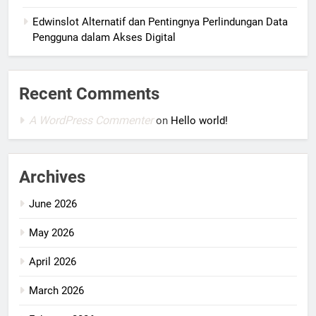
Edwinslot Alternatif dan Pentingnya Perlindungan Data
Pengguna dalam Akses Digital
Recent Comments
A WordPress Commenter
on
Hello world!
Archives
June 2026
May 2026
April 2026
March 2026