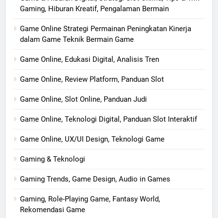
Gaming, Hiburan Kreatif, Pengalaman Bermain
Game Online Strategi Permainan Peningkatan Kinerja
dalam Game Teknik Bermain Game
Game Online, Edukasi Digital, Analisis Tren
Game Online, Review Platform, Panduan Slot
Game Online, Slot Online, Panduan Judi
Game Online, Teknologi Digital, Panduan Slot Interaktif
Game Online, UX/UI Design, Teknologi Game
Gaming & Teknologi
Gaming Trends, Game Design, Audio in Games
Gaming, Role-Playing Game, Fantasy World,
Rekomendasi Game