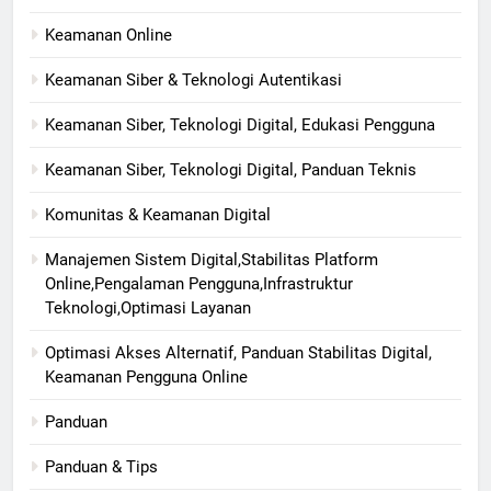
Keamanan Online
Keamanan Siber & Teknologi Autentikasi
Keamanan Siber, Teknologi Digital, Edukasi Pengguna
Keamanan Siber, Teknologi Digital, Panduan Teknis
Komunitas & Keamanan Digital
Manajemen Sistem Digital,Stabilitas Platform
Online,Pengalaman Pengguna,Infrastruktur
Teknologi,Optimasi Layanan
Optimasi Akses Alternatif, Panduan Stabilitas Digital,
Keamanan Pengguna Online
Panduan
Panduan & Tips