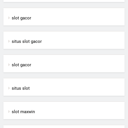
slot gacor
situs slot gacor
slot gacor
situs slot
slot maxwin