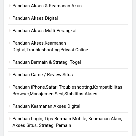
Panduan Akses & Keamanan Akun
Panduan Akses Digital
Panduan Akses Multi-Perangkat
Panduan Akses,Keamanan
Digital,Troubleshooting,Privasi Online
Panduan Bermain & Strategi Togel
Panduan Game / Review Situs
Panduan iPhone,Safari Troubleshooting,Kompatibilitas
Browser,Manajemen Sesi,Stabilitas Akses
Panduan Keamanan Akses Digital
Panduan Login, Tips Bermain Mobile, Keamanan Akun,
Akses Situs, Strategi Pemain