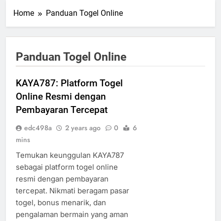
Home
Panduan Togel Online
Panduan Togel Online
KAYA787: Platform Togel
Online Resmi dengan
Pembayaran Tercepat
edc498a
2 years ago
0
6
mins
Temukan keunggulan KAYA787
sebagai platform togel online
resmi dengan pembayaran
tercepat. Nikmati beragam pasar
togel, bonus menarik, dan
pengalaman bermain yang aman