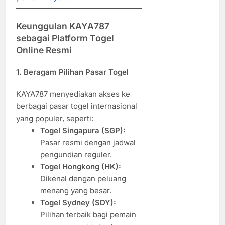
Keunggulan KAYA787
sebagai Platform Togel
Online Resmi
1. Beragam Pilihan Pasar Togel
KAYA787 menyediakan akses ke
berbagai pasar togel internasional
yang populer, seperti:
Togel Singapura (SGP):
Pasar resmi dengan jadwal
pengundian reguler.
Togel Hongkong (HK):
Dikenal dengan peluang
menang yang besar.
Togel Sydney (SDY):
Pilihan terbaik bagi pemain