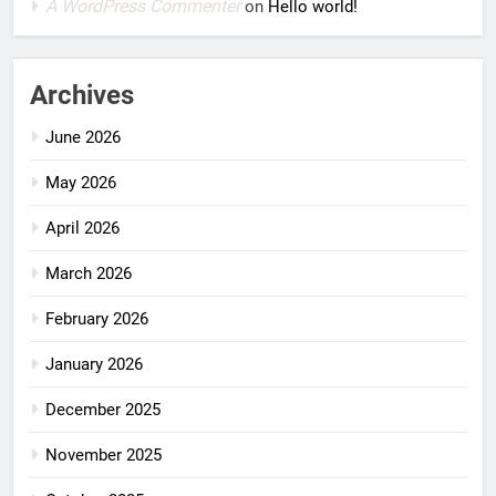
A WordPress Commenter
on
Hello world!
Archives
June 2026
May 2026
April 2026
March 2026
February 2026
January 2026
December 2025
November 2025