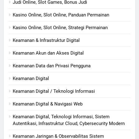
Judi Online, Slot Games, Bonus Judi
Kasino Online, Slot Online, Panduan Permainan
Kasino Online, Slot Online, Strategi Permainan
Keamanan & Infrastruktur Digital
Keamanan Akun dan Akses Digital
Keamanan Data dan Privasi Pengguna
Keamanan Digital
Keamanan Digital / Teknologi Informasi
Keamanan Digital & Navigasi Web
Keamanan Digital, Teknologi Informasi, Sistem
Autentikasi, Infrastruktur Cloud, Cybersecurity Modern
Keamanan Jaringan & Observabilitas Sistem