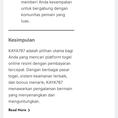
memberi Anda kesempatan
untuk bergabung dengan
komunitas pemain yang
luas.
Kesimpulan
KAYA787 adalah pilihan utama bagi
Anda yang mencari platform togel
online resmi dengan pembayaran
tercepat. Dengan berbagai pasar
togel, sistem keamanan terbaik,
dan bonus menarik, KAYA787
menawarkan pengalaman bermain
yang menyenangkan dan
menguntungkan.
Read More