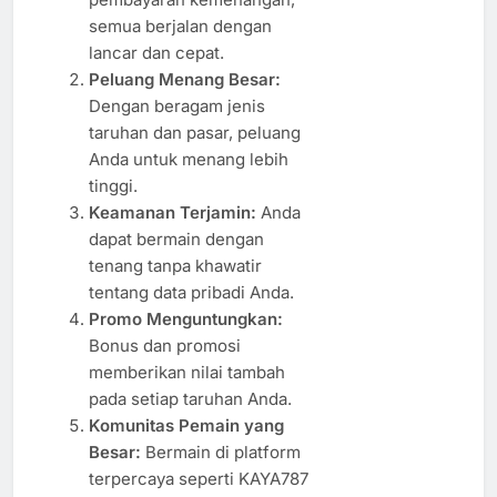
semua berjalan dengan
lancar dan cepat.
Peluang Menang Besar:
Dengan beragam jenis
taruhan dan pasar, peluang
Anda untuk menang lebih
tinggi.
Keamanan Terjamin:
Anda
dapat bermain dengan
tenang tanpa khawatir
tentang data pribadi Anda.
Promo Menguntungkan:
Bonus dan promosi
memberikan nilai tambah
pada setiap taruhan Anda.
Komunitas Pemain yang
Besar:
Bermain di platform
terpercaya seperti KAYA787