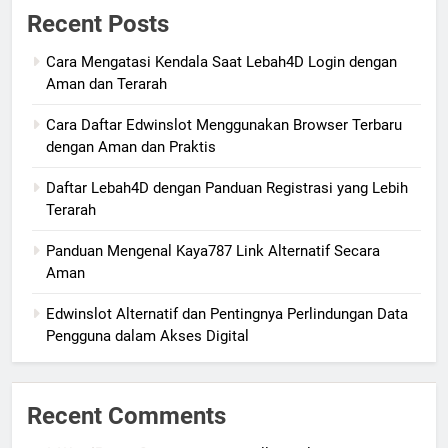
Recent Posts
Cara Mengatasi Kendala Saat Lebah4D Login dengan
Aman dan Terarah
Cara Daftar Edwinslot Menggunakan Browser Terbaru
dengan Aman dan Praktis
Daftar Lebah4D dengan Panduan Registrasi yang Lebih
Terarah
Panduan Mengenal Kaya787 Link Alternatif Secara
Aman
Edwinslot Alternatif dan Pentingnya Perlindungan Data
Pengguna dalam Akses Digital
Recent Comments