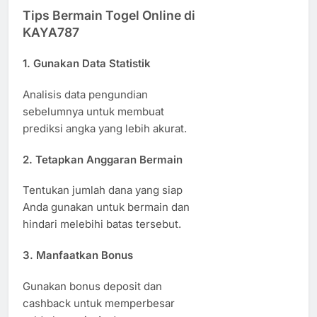
Tips Bermain Togel Online di
KAYA787
1. Gunakan Data Statistik
Analisis data pengundian
sebelumnya untuk membuat
prediksi angka yang lebih akurat.
2. Tetapkan Anggaran Bermain
Tentukan jumlah dana yang siap
Anda gunakan untuk bermain dan
hindari melebihi batas tersebut.
3. Manfaatkan Bonus
Gunakan bonus deposit dan
cashback untuk memperbesar