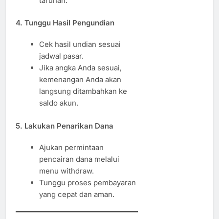
taruhan.
4. Tunggu Hasil Pengundian
Cek hasil undian sesuai
jadwal pasar.
Jika angka Anda sesuai,
kemenangan Anda akan
langsung ditambahkan ke
saldo akun.
5. Lakukan Penarikan Dana
Ajukan permintaan
pencairan dana melalui
menu withdraw.
Tunggu proses pembayaran
yang cepat dan aman.