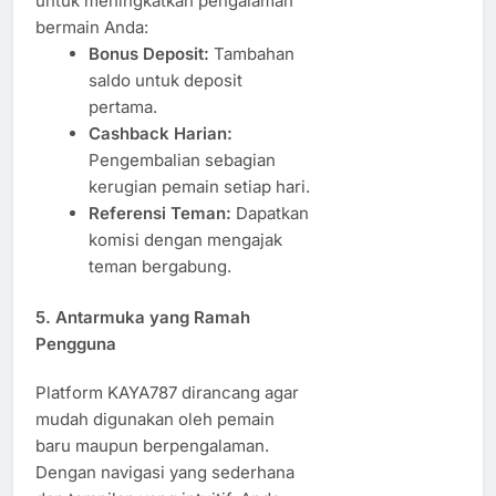
untuk meningkatkan pengalaman
bermain Anda:
Bonus Deposit:
Tambahan
saldo untuk deposit
pertama.
Cashback Harian:
Pengembalian sebagian
kerugian pemain setiap hari.
Referensi Teman:
Dapatkan
komisi dengan mengajak
teman bergabung.
5. Antarmuka yang Ramah
Pengguna
Platform KAYA787 dirancang agar
mudah digunakan oleh pemain
baru maupun berpengalaman.
Dengan navigasi yang sederhana