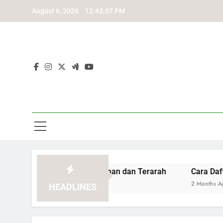
Skip
August 6, 2026
12:43:08 PM
to
content
Sph
Dapatkan K
D Login dengan Aman dan Terarah
Cara Daftar Edwinsl
2 Months Ago
HEADLINES