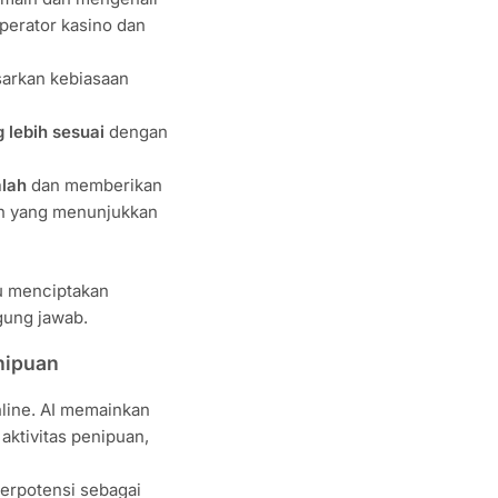
perator kasino dan
arkan kebiasaan
lebih sesuai
dengan
lah
dan memberikan
in yang menunjukkan
u menciptakan
gung jawab.
nipuan
line. AI memainkan
aktivitas penipuan,
erpotensi sebagai