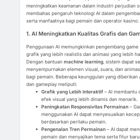
meningkatkan keamanan dalam industri perjudian onl
membahas pengaruh teknologi AI dalam pengemb
serta manfaatnya bagi pemain dan operator kasino.
1. AI Meningkatkan Kualitas Grafis dan Ga
Penggunaan AI memungkinkan pengembang game 
grafik yang lebih realistis dan animasi yang lebih ha
Dengan bantuan
machine learning
, sistem dapat s
menyempurnakan elemen visual, suara, dan animasi
bagi pemain. Beberapa keunggulan yang diberikan A
dan gameplay meliputi:
Grafik yang Lebih Interaktif
– AI membantu 
efek visual yang lebih dinamis dan menarik.
Peningkatan Responsivitas Permainan
– Ga
menggunakan AI dapat menyesuaikan kecepa
berdasarkan perilaku pemain.
Pengenalan Tren Permainan
– AI dapat meng
pemain dan menyajikan tema serta fitur baru