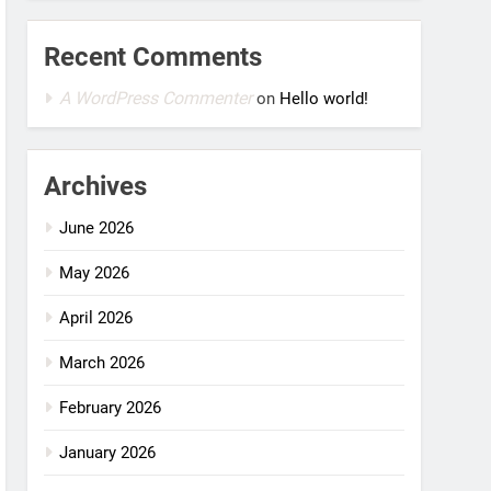
Recent Comments
A WordPress Commenter
on
Hello world!
Archives
June 2026
May 2026
April 2026
March 2026
February 2026
January 2026