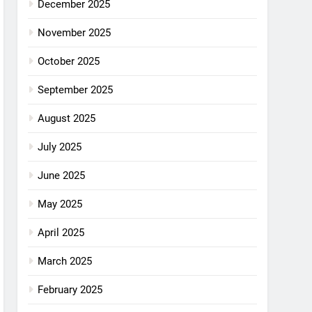
December 2025
November 2025
October 2025
September 2025
August 2025
July 2025
June 2025
May 2025
April 2025
March 2025
February 2025