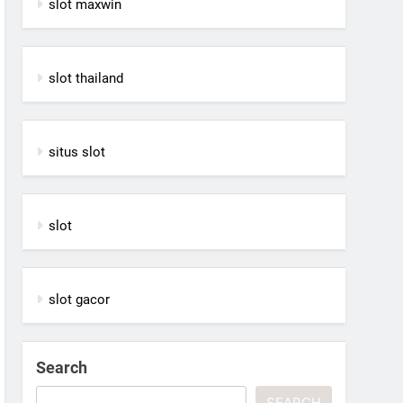
slot maxwin
slot thailand
situs slot
slot
slot gacor
Search
SEARCH