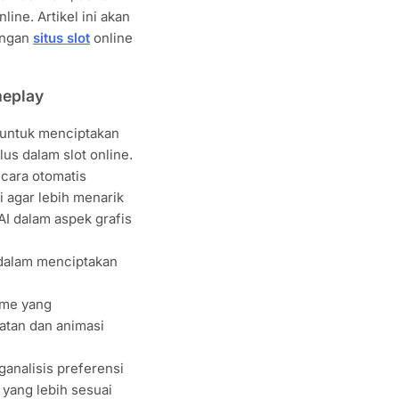
ine. Artikel ini akan
angan
situs slot
online
meplay
untuk menciptakan
lus dalam slot online.
ecara otomatis
 agar lebih menarik
I dalam aspek grafis
dalam menciptakan
me yang
tan dan animasi
analisis preferensi
 yang lebih sesuai