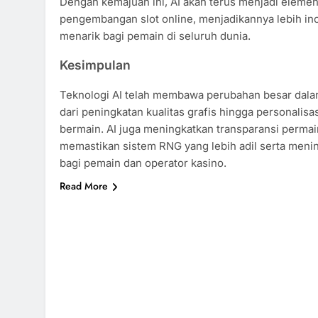
Dengan kemajuan ini, AI akan terus menjadi eleme
pengembangan slot online, menjadikannya lebih ino
menarik bagi pemain di seluruh dunia.
Kesimpulan
Teknologi AI telah membawa perubahan besar dalam 
dari peningkatan kualitas grafis hingga personalis
bermain. AI juga meningkatkan transparansi perma
memastikan sistem RNG yang lebih adil serta men
bagi pemain dan operator kasino.
Read More