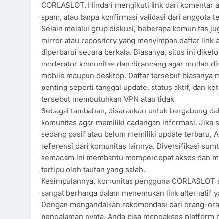
CORLASLOT. Hindari mengikuti link dari komentar 
spam, atau tanpa konfirmasi validasi dari anggota t
Selain melalui grup diskusi, beberapa komunitas j
mirror atau repository yang menyimpan daftar link a
diperbarui secara berkala. Biasanya, situs ini dikel
moderator komunitas dan dirancang agar mudah di
mobile maupun desktop. Daftar tersebut biasanya 
penting seperti tanggal update, status aktif, dan ke
tersebut membutuhkan VPN atau tidak.
Sebagai tambahan, disarankan untuk bergabung dala
komunitas agar memiliki cadangan informasi. Jika 
sedang pasif atau belum memiliki update terbaru, 
referensi dari komunitas lainnya. Diversifikasi sum
semacam ini membantu mempercepat akses dan me
tertipu oleh tautan yang salah.
Kesimpulannya, komunitas pengguna CORLASLOT 
sangat berharga dalam menemukan link alternatif y
Dengan mengandalkan rekomendasi dari orang-ora
pengalaman nyata, Anda bisa mengakses platform d