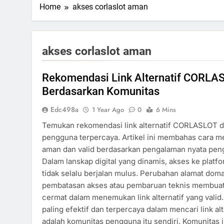
Home
akses corlaslot aman
akses corlaslot aman
Rekomendasi Link Alternatif CORLA
Berdasarkan Komunitas
Edc498a
1 Year Ago
0
6 Mins
Temukan rekomendasi link alternatif CORLASLOT d
pengguna terpercaya. Artikel ini membahas cara me
aman dan valid berdasarkan pengalaman nyata pen
Dalam lanskap digital yang dinamis, akses ke platf
tidak selalu berjalan mulus. Perubahan alamat dom
pembatasan akses atau pembaruan teknis membua
cermat dalam menemukan link alternatif yang valid
paling efektif dan terpercaya dalam mencari link 
adalah komunitas pengguna itu sendiri. Komunitas i