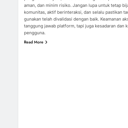
aman, dan minim risiko. Jangan lupa untuk tetap bi
komunitas, aktif berinteraksi, dan selalu pastikan 
gunakan telah divalidasi dengan baik. Keamanan a
tanggung jawab platform, tapi juga kesadaran dan ko
pengguna.
Read More