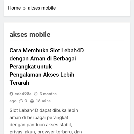
Home
akses mobile
akses mobile
Cara Membuka Slot Lebah4D
dengan Aman di Berbagai
Perangkat untuk
Pengalaman Akses Lebih
Terarah
edc498a
3 months
ago
0
16 mins
Slot Lebah4D dapat dibuka lebih
aman di berbagai perangkat
dengan panduan akses stabil,
privasi akun, browser terbaru, dan