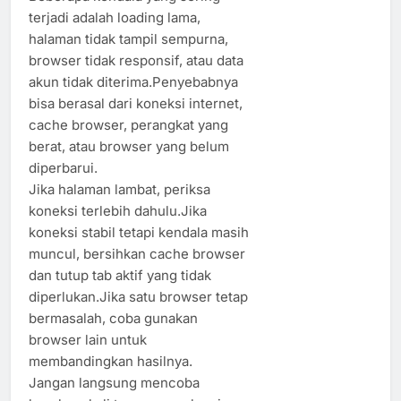
terjadi adalah loading lama,
halaman tidak tampil sempurna,
browser tidak responsif, atau data
akun tidak diterima.Penyebabnya
bisa berasal dari koneksi internet,
cache browser, perangkat yang
berat, atau browser yang belum
diperbarui.
Jika halaman lambat, periksa
koneksi terlebih dahulu.Jika
koneksi stabil tetapi kendala masih
muncul, bersihkan cache browser
dan tutup tab aktif yang tidak
diperlukan.Jika satu browser tetap
bermasalah, coba gunakan
browser lain untuk
membandingkan hasilnya.
Jangan langsung mencoba