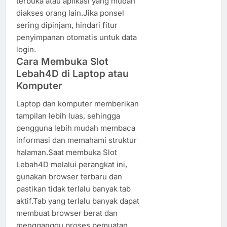
terbuka atau aplikasi yang mudah
diakses orang lain.Jika ponsel
sering dipinjam, hindari fitur
penyimpanan otomatis untuk data
login.
Cara Membuka Slot
Lebah4D di Laptop atau
Komputer
Laptop dan komputer memberikan
tampilan lebih luas, sehingga
pengguna lebih mudah membaca
informasi dan memahami struktur
halaman.Saat membuka Slot
Lebah4D melalui perangkat ini,
gunakan browser terbaru dan
pastikan tidak terlalu banyak tab
aktif.Tab yang terlalu banyak dapat
membuat browser berat dan
mengganggu proses pemuatan