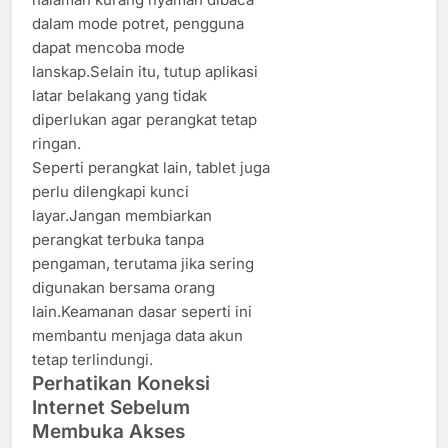
dalam mode potret, pengguna
dapat mencoba mode
lanskap.Selain itu, tutup aplikasi
latar belakang yang tidak
diperlukan agar perangkat tetap
ringan.
Seperti perangkat lain, tablet juga
perlu dilengkapi kunci
layar.Jangan membiarkan
perangkat terbuka tanpa
pengaman, terutama jika sering
digunakan bersama orang
lain.Keamanan dasar seperti ini
membantu menjaga data akun
tetap terlindungi.
Perhatikan Koneksi
Internet Sebelum
Membuka Akses