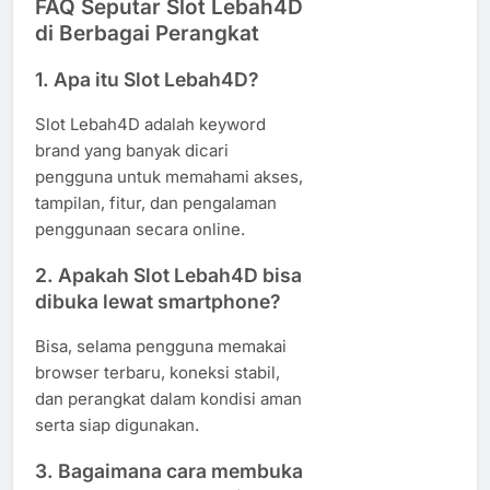
FAQ Seputar Slot Lebah4D
di Berbagai Perangkat
1. Apa itu Slot Lebah4D?
Slot Lebah4D adalah keyword
brand yang banyak dicari
pengguna untuk memahami akses,
tampilan, fitur, dan pengalaman
penggunaan secara online.
2. Apakah Slot Lebah4D bisa
dibuka lewat smartphone?
Bisa, selama pengguna memakai
browser terbaru, koneksi stabil,
dan perangkat dalam kondisi aman
serta siap digunakan.
3. Bagaimana cara membuka