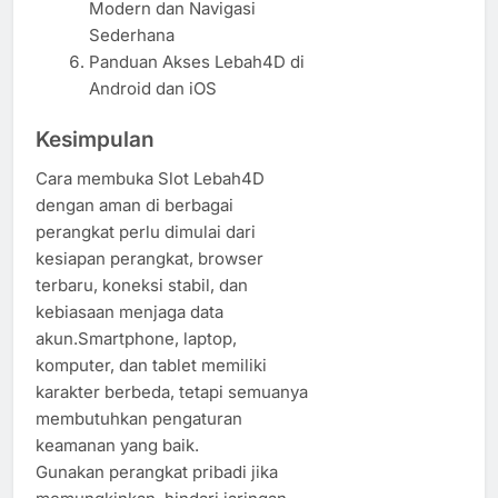
Modern dan Navigasi
Sederhana
Panduan Akses Lebah4D di
Android dan iOS
Kesimpulan
Cara membuka Slot Lebah4D
dengan aman di berbagai
perangkat perlu dimulai dari
kesiapan perangkat, browser
terbaru, koneksi stabil, dan
kebiasaan menjaga data
akun.Smartphone, laptop,
komputer, dan tablet memiliki
karakter berbeda, tetapi semuanya
membutuhkan pengaturan
keamanan yang baik.
Gunakan perangkat pribadi jika