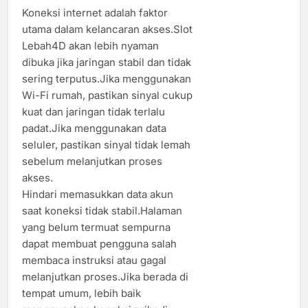
Koneksi internet adalah faktor
utama dalam kelancaran akses.Slot
Lebah4D akan lebih nyaman
dibuka jika jaringan stabil dan tidak
sering terputus.Jika menggunakan
Wi-Fi rumah, pastikan sinyal cukup
kuat dan jaringan tidak terlalu
padat.Jika menggunakan data
seluler, pastikan sinyal tidak lemah
sebelum melanjutkan proses
akses.
Hindari memasukkan data akun
saat koneksi tidak stabil.Halaman
yang belum termuat sempurna
dapat membuat pengguna salah
membaca instruksi atau gagal
melanjutkan proses.Jika berada di
tempat umum, lebih baik