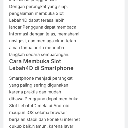
Dengan perangkat yang siap,
pengalaman membuka Slot
Lebah4D dapat terasa lebih
lancar.Pengguna dapat membaca
informasi dengan jelas, memahami
navigasi, dan menjaga akun tetap
aman tanpa perlu mencoba
langkah secara sembarangan.
Cara Membuka Slot
Lebah4D di Smartphone
Smartphone menjadi perangkat
yang paling sering digunakan
karena praktis dan mudah
dibawa.Pengguna dapat membuka
Slot Lebah4D melalui Android
maupun iOS selama browser
berjalan stabil dan koneksi internet
cukup baik.Namun, karena layar