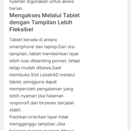
nyaman digunakan untuk akses
harian.
Mengakses Melalui Tablet
dengan Tampilan Lebih
Fleksibel
Tablet berada di antara
smartphone dan laptop.Dari sisi
tampilan, tablet memberikan layar
lebih luas dibanding ponsel, tetapi
tetap mudah dibawa.Saat
membuka Slot Lebah4D melalui
tablet, pengguna dapat
memperoleh pengalaman yang
lebih nyaman jika halaman
responsif dan browser berjalan
stabil.
Pastikan orientasi layar tidak
mengganggu tampilan.Jika
halaman kurang nyaman dibaca