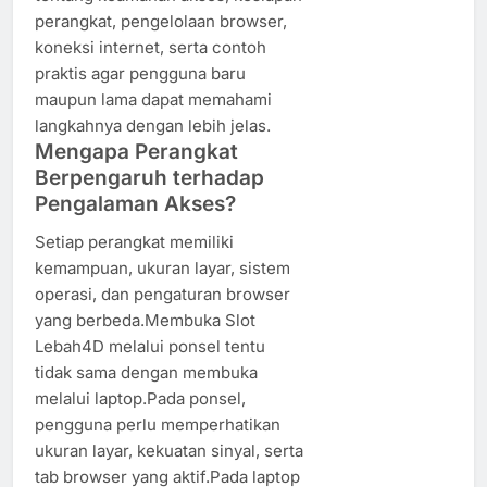
perangkat, pengelolaan browser,
koneksi internet, serta contoh
praktis agar pengguna baru
maupun lama dapat memahami
langkahnya dengan lebih jelas.
Mengapa Perangkat
Berpengaruh terhadap
Pengalaman Akses?
Setiap perangkat memiliki
kemampuan, ukuran layar, sistem
operasi, dan pengaturan browser
yang berbeda.Membuka Slot
Lebah4D melalui ponsel tentu
tidak sama dengan membuka
melalui laptop.Pada ponsel,
pengguna perlu memperhatikan
ukuran layar, kekuatan sinyal, serta
tab browser yang aktif.Pada laptop