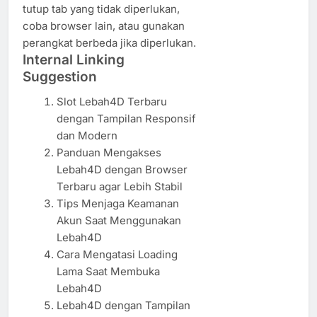
tutup tab yang tidak diperlukan,
coba browser lain, atau gunakan
perangkat berbeda jika diperlukan.
Internal Linking
Suggestion
Slot Lebah4D Terbaru
dengan Tampilan Responsif
dan Modern
Panduan Mengakses
Lebah4D dengan Browser
Terbaru agar Lebih Stabil
Tips Menjaga Keamanan
Akun Saat Menggunakan
Lebah4D
Cara Mengatasi Loading
Lama Saat Membuka
Lebah4D
Lebah4D dengan Tampilan