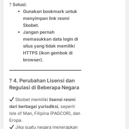
?
Solusi:
Gunakan bookmark untuk
menyimpan link resmi
Sbobet.
Jangan pernah
memasukkan data login di
situs yang tidak memiliki
HTTPS (ikon gembok di
browser).
? 4. Perubahan Lisensi dan
Regulasi di Beberapa Negara
Sbobet memiliki
lisensi resmi
dari berbagai yurisdiksi
, seperti
Isle of Man, Filipina (PAGCOR), dan
Eropa.
Jika suatu negara menerapkan