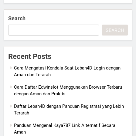
Search
SEARCH
Recent Posts
Cara Mengatasi Kendala Saat Lebah4D Login dengan
Aman dan Terarah
Cara Daftar Edwinslot Menggunakan Browser Terbaru
dengan Aman dan Praktis
Daftar Lebah4D dengan Panduan Registrasi yang Lebih
Terarah
Panduan Mengenal Kaya787 Link Alternatif Secara
Aman