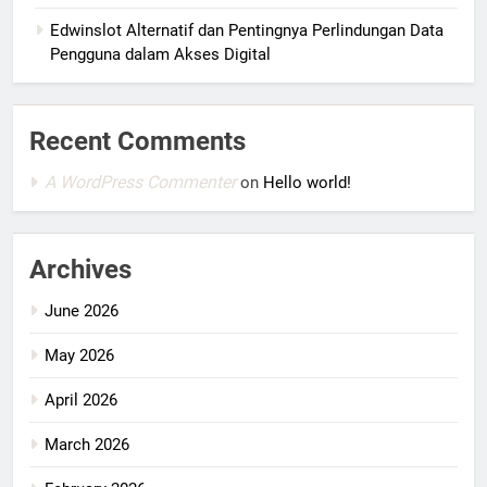
Edwinslot Alternatif dan Pentingnya Perlindungan Data
Pengguna dalam Akses Digital
Recent Comments
A WordPress Commenter
on
Hello world!
Archives
June 2026
May 2026
April 2026
March 2026