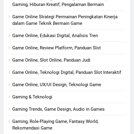
Gaming, Hiburan Kreatif, Pengalaman Bermain
Game Online Strategi Permainan Peningkatan Kinerja
dalam Game Teknik Bermain Game
Game Online, Edukasi Digital, Analisis Tren
Game Online, Review Platform, Panduan Slot
Game Online, Slot Online, Panduan Judi
Game Online, Teknologi Digital, Panduan Slot Interaktif
Game Online, UX/UI Design, Teknologi Game
Gaming & Teknologi
Gaming Trends, Game Design, Audio in Games
Gaming, Role-Playing Game, Fantasy World,
Rekomendasi Game