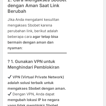
dengan Aman Saat Link
Berubah
Jika Anda mengalami kesulitan
mengakses Sbobet karena
perubahan link, berikut adalah
beberapa cara
agar tetap bisa
bermain dengan aman dan
nyaman
:
? 1. Gunakan VPN untuk
Menghindari Pemblokiran
VPN (Virtual Private Network)
adalah solusi terbaik untuk
mengakses Sbobet dengan aman.
Dengan VPN, Anda dapat
mengubah lokasi IP ke negara
yang tidak memblokir Sbobet
,