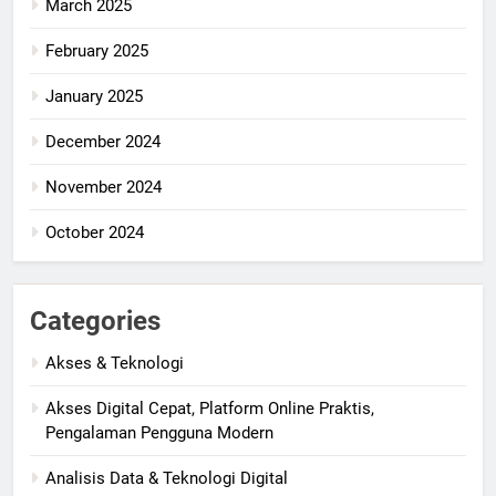
March 2025
February 2025
January 2025
December 2024
November 2024
October 2024
Categories
Akses & Teknologi
Akses Digital Cepat, Platform Online Praktis,
Pengalaman Pengguna Modern
Analisis Data & Teknologi Digital