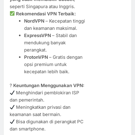
seperti Singapura atau Inggris.
Rekomendasi VPN Terbaik:
NordVPN
– Kecepatan tinggi
dan keamanan maksimal.
ExpressVPN
– Stabil dan
mendukung banyak
perangkat.
ProtonVPN
– Gratis dengan
opsi premium untuk
kecepatan lebih baik.
?
Keuntungan Menggunakan VPN:
Menghindari pemblokiran ISP
dan pemerintah.
Meningkatkan privasi dan
keamanan saat bermain.
Bisa digunakan di perangkat PC
dan smartphone.