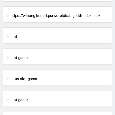
https://winong-kemiri.purworejokab.go.id/index.php/
slot
slot gacor
situs slot gacor
slot gacor