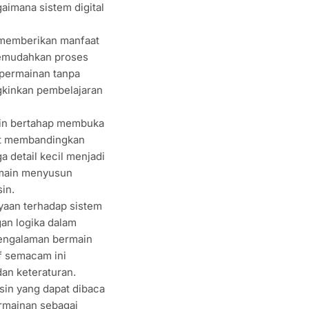
aimana sistem digital
a memberikan manfaat
memudahkan proses
 permainan tanpa
gkinkan pembelajaran
in bertahap membuka
pat membandingkan
 detail kecil menjadi
emain menyusun
in.
yaan terhadap sistem
an logika dalam
 pengalaman bermain
if semacam ini
an keteraturan.
sin yang dapat dibaca
rmainan sebagai