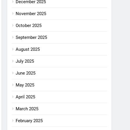
December 2025
November 2025
October 2025
September 2025
August 2025
July 2025
June 2025
May 2025
April 2025
March 2025
February 2025