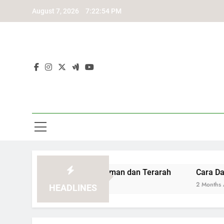
Skip
August 7, 2026
7:22:55 PM
to
content
Sph
Dapatkan K
4D Login dengan Aman dan Terarah
Cara Daftar Edwins
2 Months Ago
HEADLINES