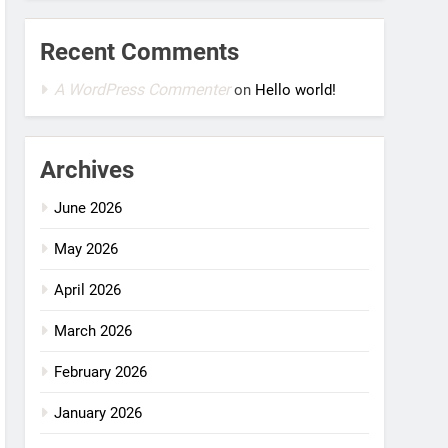
Recent Comments
A WordPress Commenter
on
Hello world!
Archives
June 2026
May 2026
April 2026
March 2026
February 2026
January 2026