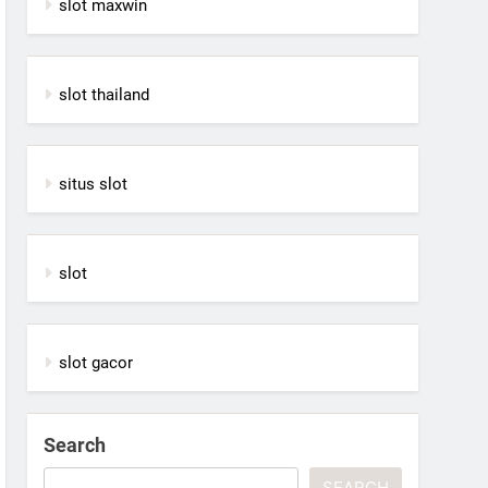
slot maxwin
slot thailand
situs slot
slot
slot gacor
Search
SEARCH