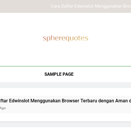
Cara Daftar Edwinslot Menggunakan Bro
Daftar Lebah4D dengan 
Panduan Mengenal
Cara Mengatasi Kendala Saat Le
ere Quotes
Cara Daftar Edwinslot Menggunakan Bro
utipan Motivasi Dan Inspirasi Harian Dari Sphere Quotes. Unt
Daftar Lebah4D dengan 
SAMPLE PAGE
Panduan Mengenal
lot Menggunakan Browser Terbaru dengan Aman dan Praktis