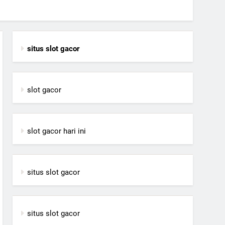
situs slot gacor
slot gacor
slot gacor hari ini
situs slot gacor
situs slot gacor