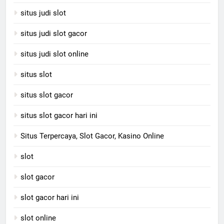
situs judi slot
situs judi slot gacor
situs judi slot online
situs slot
situs slot gacor
situs slot gacor hari ini
Situs Terpercaya, Slot Gacor, Kasino Online
slot
slot gacor
slot gacor hari ini
slot online