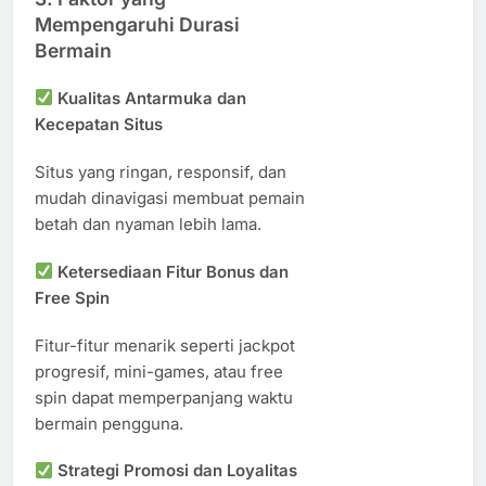
Mempengaruhi Durasi
Bermain
Kualitas Antarmuka dan
Kecepatan Situs
Situs yang ringan, responsif, dan
mudah dinavigasi membuat pemain
betah dan nyaman lebih lama.
Ketersediaan Fitur Bonus dan
Free Spin
Fitur-fitur menarik seperti jackpot
progresif, mini-games, atau free
spin dapat memperpanjang waktu
bermain pengguna.
Strategi Promosi dan Loyalitas