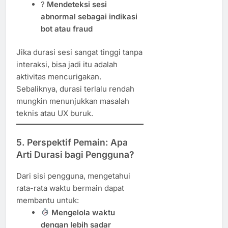
?
Mendeteksi sesi
abnormal sebagai indikasi
bot atau fraud
Jika durasi sesi sangat tinggi tanpa
interaksi, bisa jadi itu adalah
aktivitas mencurigakan.
Sebaliknya, durasi terlalu rendah
mungkin menunjukkan masalah
teknis atau UX buruk.
5. Perspektif Pemain: Apa
Arti Durasi bagi Pengguna?
Dari sisi pengguna, mengetahui
rata-rata waktu bermain dapat
membantu untuk:
Mengelola waktu
dengan lebih sadar