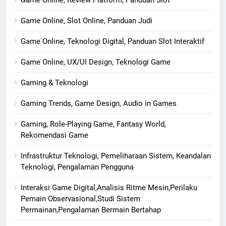
Game Online, Slot Online, Panduan Judi
Game Online, Teknologi Digital, Panduan Slot Interaktif
Game Online, UX/UI Design, Teknologi Game
Gaming & Teknologi
Gaming Trends, Game Design, Audio in Games
Gaming, Role-Playing Game, Fantasy World,
Rekomendasi Game
Infrastruktur Teknologi, Pemeliharaan Sistem, Keandalan
Teknologi, Pengalaman Pengguna
Interaksi Game Digital,Analisis Ritme Mesin,Perilaku
Pemain Observasional,Studi Sistem
Permainan,Pengalaman Bermain Bertahap