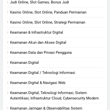
Judi Online, Slot Games, Bonus Judi
Kasino Online, Slot Online, Panduan Permainan
Kasino Online, Slot Online, Strategi Permainan
Keamanan & Infrastruktur Digital
Keamanan Akun dan Akses Digital
Keamanan Data dan Privasi Pengguna
Keamanan Digital
Keamanan Digital / Teknologi Informasi
Keamanan Digital & Navigasi Web
Keamanan Digital, Teknologi Informasi, Sistem
Autentikasi, Infrastruktur Cloud, Cybersecurity Modern
Keamanan Jaringan & Observabilitas Sistem