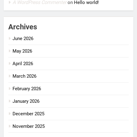
A WordPress Commenter
on
Hello world!
Archives
June 2026
May 2026
April 2026
March 2026
February 2026
January 2026
December 2025
November 2025