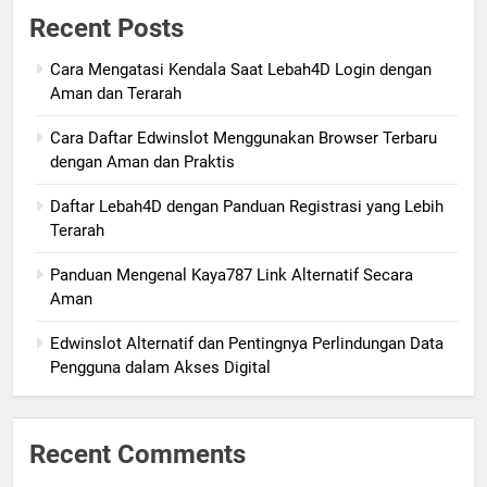
Recent Posts
Cara Mengatasi Kendala Saat Lebah4D Login dengan
Aman dan Terarah
Cara Daftar Edwinslot Menggunakan Browser Terbaru
dengan Aman dan Praktis
Daftar Lebah4D dengan Panduan Registrasi yang Lebih
Terarah
Panduan Mengenal Kaya787 Link Alternatif Secara
Aman
Edwinslot Alternatif dan Pentingnya Perlindungan Data
Pengguna dalam Akses Digital
Recent Comments