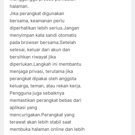
halaman.
Jika perangkat digunakan
bersama, keamanan perlu
diperhatikan lebih serius.Jangan
menyimpan kata sandi otomatis
pada browser bersama.Setelah
selesai, keluar dari akun dan
bersihkan riwayat jika
diperlukan.Langkah ini membantu
menjaga privasi, terutama jika
perangkat dipakai oleh anggota
keluarga, teman, atau rekan kerja.
Pengguna juga sebaiknya
memastikan perangkat bebas dari
aplikasi yang
mencurigakan.Perangkat yang
terawat akan lebih stabil saat
membuka halaman online dan lebih