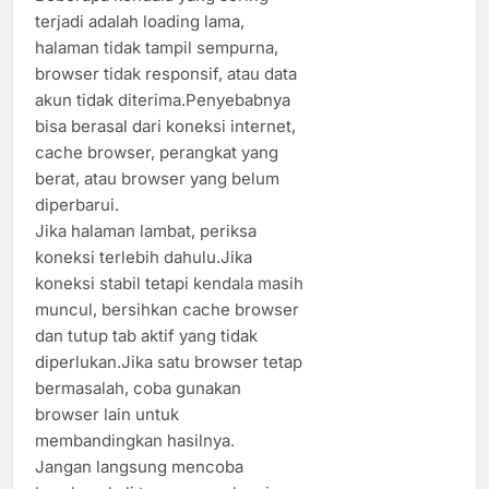
terjadi adalah loading lama,
halaman tidak tampil sempurna,
browser tidak responsif, atau data
akun tidak diterima.Penyebabnya
bisa berasal dari koneksi internet,
cache browser, perangkat yang
berat, atau browser yang belum
diperbarui.
Jika halaman lambat, periksa
koneksi terlebih dahulu.Jika
koneksi stabil tetapi kendala masih
muncul, bersihkan cache browser
dan tutup tab aktif yang tidak
diperlukan.Jika satu browser tetap
bermasalah, coba gunakan
browser lain untuk
membandingkan hasilnya.
Jangan langsung mencoba