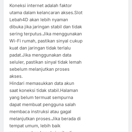
Koneksi internet adalah faktor
utama dalam kelancaran akses.Slot
Lebah4D akan lebih nyaman
dibuka jika jaringan stabil dan tidak
sering terputus.Jika menggunakan
Wi-Fi rumah, pastikan sinyal cukup
kuat dan jaringan tidak terlalu
padat.Jika menggunakan data
seluler, pastikan sinyal tidak lemah
sebelum melanjutkan proses
akses.
Hindari memasukkan data akun
saat koneksi tidak stabil.Halaman
yang belum termuat sempurna
dapat membuat pengguna salah
membaca instruksi atau gagal
melanjutkan proses.Jika berada di
tempat umum, lebih baik