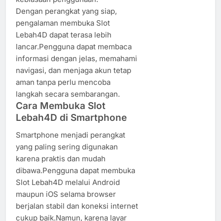
Dengan perangkat yang siap,
pengalaman membuka Slot
Lebah4D dapat terasa lebih
lancar.Pengguna dapat membaca
informasi dengan jelas, memahami
navigasi, dan menjaga akun tetap
aman tanpa perlu mencoba
langkah secara sembarangan.
Cara Membuka Slot
Lebah4D di Smartphone
Smartphone menjadi perangkat
yang paling sering digunakan
karena praktis dan mudah
dibawa.Pengguna dapat membuka
Slot Lebah4D melalui Android
maupun iOS selama browser
berjalan stabil dan koneksi internet
cukup baik.Namun, karena layar