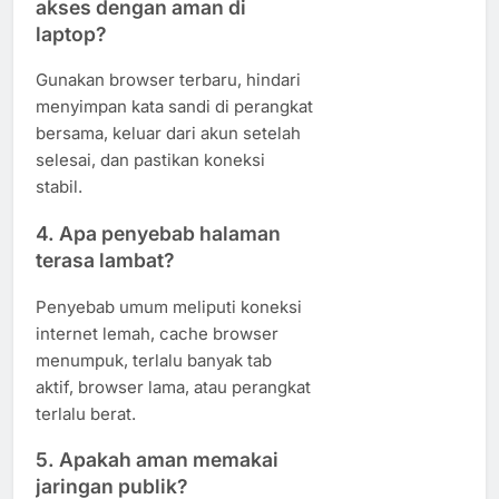
akses dengan aman di
laptop?
Gunakan browser terbaru, hindari
menyimpan kata sandi di perangkat
bersama, keluar dari akun setelah
selesai, dan pastikan koneksi
stabil.
4. Apa penyebab halaman
terasa lambat?
Penyebab umum meliputi koneksi
internet lemah, cache browser
menumpuk, terlalu banyak tab
aktif, browser lama, atau perangkat
terlalu berat.
5. Apakah aman memakai
jaringan publik?