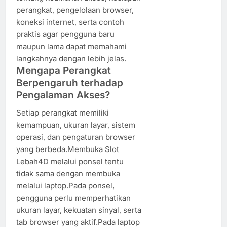
perangkat, pengelolaan browser,
koneksi internet, serta contoh
praktis agar pengguna baru
maupun lama dapat memahami
langkahnya dengan lebih jelas.
Mengapa Perangkat
Berpengaruh terhadap
Pengalaman Akses?
Setiap perangkat memiliki
kemampuan, ukuran layar, sistem
operasi, dan pengaturan browser
yang berbeda.Membuka Slot
Lebah4D melalui ponsel tentu
tidak sama dengan membuka
melalui laptop.Pada ponsel,
pengguna perlu memperhatikan
ukuran layar, kekuatan sinyal, serta
tab browser yang aktif.Pada laptop