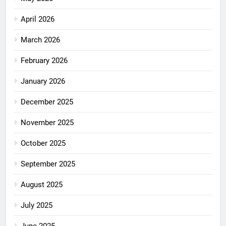
April 2026
March 2026
February 2026
January 2026
December 2025
November 2025
October 2025
September 2025
August 2025
July 2025