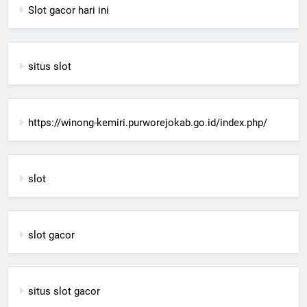
Slot gacor hari ini
situs slot
https://winong-kemiri.purworejokab.go.id/index.php/
slot
slot gacor
situs slot gacor