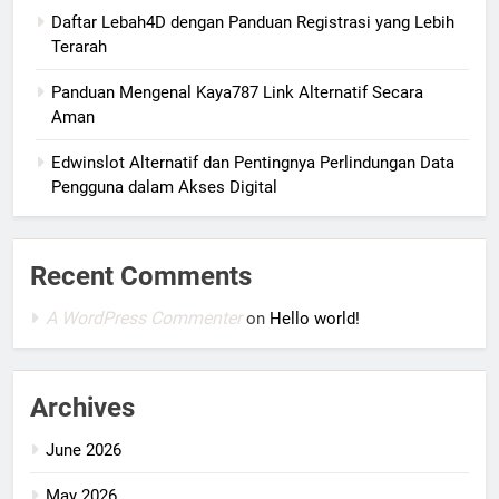
Daftar Lebah4D dengan Panduan Registrasi yang Lebih
Terarah
Panduan Mengenal Kaya787 Link Alternatif Secara
Aman
Edwinslot Alternatif dan Pentingnya Perlindungan Data
Pengguna dalam Akses Digital
Recent Comments
A WordPress Commenter
on
Hello world!
Archives
June 2026
May 2026