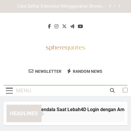
Skip
Daftar Lebah4D dengan Panduan Registrasi yang
to
Lebih Terarah
content
Panduan Mengenal Kaya787 Link Alternatif
Secara Aman
Cara Mengatasi Kendala Saat Lebah4D Login
dengan Aman dan Terarah
Cara Daftar Edwinslot Menggunakan Browser
Terbaru dengan Aman dan Praktis
Daftar Lebah4D dengan Panduan Registrasi yang
Lebih Terarah
Sphere Quotes
Dapatkan Kutipan Motivasi Dan Inspirasi
Panduan Mengenal Kaya787 Link Alternatif
NEWSLETTER
RANDOM NEWS
Secara Aman
Harian Dari Sphere Quotes. Untuk Semangat
Hidup Yang Lebih Positif.
MENU
ra Mengatasi Kendala Saat Lebah4D Login dengan Aman dan
HEADLINES
Months Ago