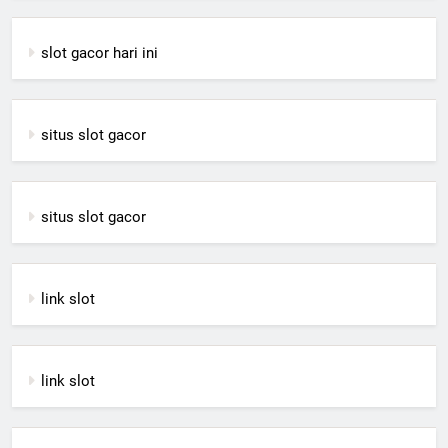
slot gacor hari ini
situs slot gacor
situs slot gacor
link slot
link slot