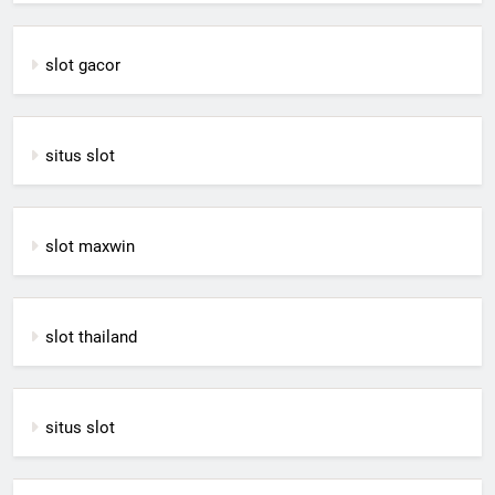
slot gacor
situs slot
slot maxwin
slot thailand
situs slot