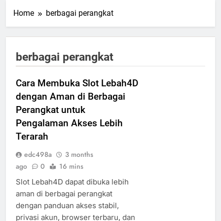
Home
berbagai perangkat
berbagai perangkat
Cara Membuka Slot Lebah4D
dengan Aman di Berbagai
Perangkat untuk
Pengalaman Akses Lebih
Terarah
edc498a
3 months
ago
0
16 mins
Slot Lebah4D dapat dibuka lebih
aman di berbagai perangkat
dengan panduan akses stabil,
privasi akun, browser terbaru, dan