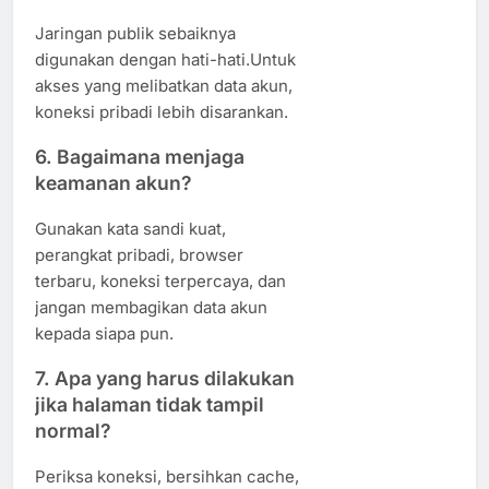
Jaringan publik sebaiknya
digunakan dengan hati-hati.Untuk
akses yang melibatkan data akun,
koneksi pribadi lebih disarankan.
6. Bagaimana menjaga
keamanan akun?
Gunakan kata sandi kuat,
perangkat pribadi, browser
terbaru, koneksi terpercaya, dan
jangan membagikan data akun
kepada siapa pun.
7. Apa yang harus dilakukan
jika halaman tidak tampil
normal?
Periksa koneksi, bersihkan cache,