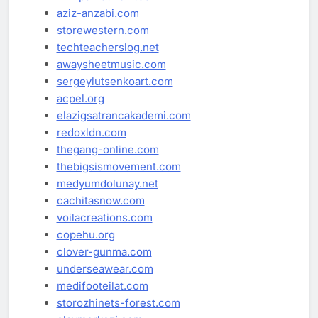
aziz-anzabi.com
storewestern.com
techteacherslog.net
awaysheetmusic.com
sergeylutsenkoart.com
acpel.org
elazigsatrancakademi.com
redoxldn.com
thegang-online.com
thebigsismovement.com
medyumdolunay.net
cachitasnow.com
voilacreations.com
copehu.org
clover-gunma.com
underseawear.com
medifooteilat.com
storozhinets-forest.com