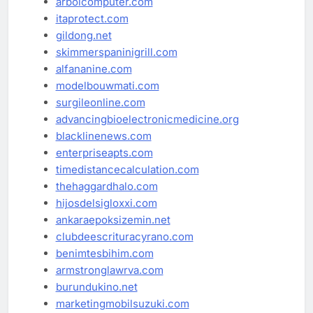
arbolcomputer.com
itaprotect.com
gildong.net
skimmerspaninigrill.com
alfananine.com
modelbouwmati.com
surgileonline.com
advancingbioelectronicmedicine.org
blacklinenews.com
enterpriseapts.com
timedistancecalculation.com
thehaggardhalo.com
hijosdelsigloxxi.com
ankaraepoksizemin.net
clubdeescrituracyrano.com
benimtesbihim.com
armstronglawrva.com
burundukino.net
marketingmobilsuzuki.com