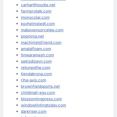
carhartthoodie.net
farmprotalk.com
monocolar.com
ksvhelmstedt.com
maboxensorcelee.com
popninja.net
machinistsfriend.com
amalalfoam.com
timearamesh.com
sekizdizayn.com
retunesthe.com
tiendakrona.com
riha-axis.com
brownfieldsports.net
childmall-egy.com
blossomingpress.com
windowtintingtoday.com
darkriser.com