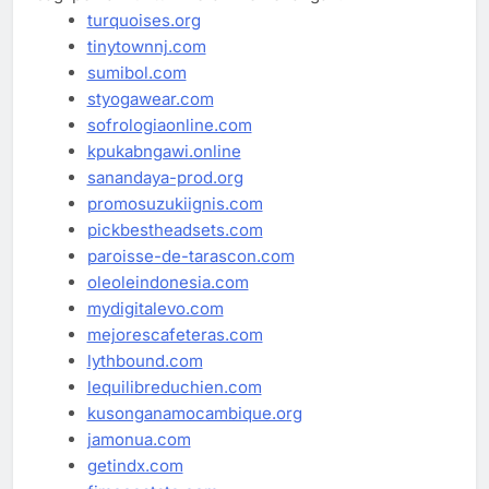
turquoises.org
tinytownnj.com
sumibol.com
styogawear.com
sofrologiaonline.com
kpukabngawi.online
sanandaya-prod.org
promosuzukiignis.com
pickbestheadsets.com
paroisse-de-tarascon.com
oleoleindonesia.com
mydigitalevo.com
mejorescafeteras.com
lythbound.com
lequilibreduchien.com
kusonganamocambique.org
jamonua.com
getindx.com