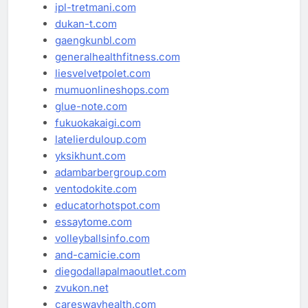
ipl-tretmani.com
dukan-t.com
gaengkunbl.com
generalhealthfitness.com
liesvelvetpolet.com
mumuonlineshops.com
glue-note.com
fukuokakaigi.com
latelierduloup.com
yksikhunt.com
adambarbergroup.com
ventodokite.com
educatorhotspot.com
essaytome.com
volleyballsinfo.com
and-camicie.com
diegodallapalmaoutlet.com
zvukon.net
careswayhealth.com