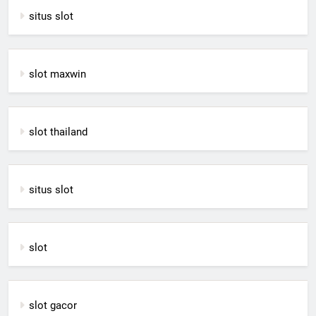
situs slot
slot maxwin
slot thailand
situs slot
slot
slot gacor