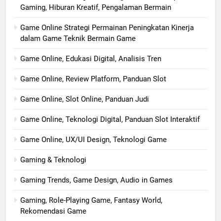
Gaming, Hiburan Kreatif, Pengalaman Bermain
Game Online Strategi Permainan Peningkatan Kinerja
dalam Game Teknik Bermain Game
Game Online, Edukasi Digital, Analisis Tren
Game Online, Review Platform, Panduan Slot
Game Online, Slot Online, Panduan Judi
Game Online, Teknologi Digital, Panduan Slot Interaktif
Game Online, UX/UI Design, Teknologi Game
Gaming & Teknologi
Gaming Trends, Game Design, Audio in Games
Gaming, Role-Playing Game, Fantasy World,
Rekomendasi Game