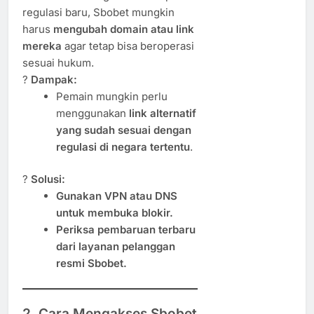
regulasi baru, Sbobet mungkin
harus
mengubah domain atau link
mereka
agar tetap bisa beroperasi
sesuai hukum.
?
Dampak:
Pemain mungkin perlu
menggunakan
link alternatif
yang sudah sesuai dengan
regulasi di negara tertentu
.
?
Solusi:
Gunakan VPN atau DNS
untuk membuka blokir.
Periksa pembaruan terbaru
dari layanan pelanggan
resmi Sbobet.
2. Cara Mengakses Sbobet