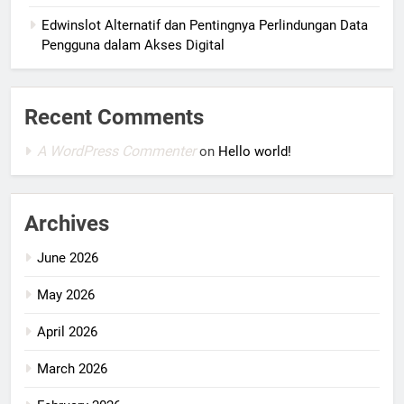
Edwinslot Alternatif dan Pentingnya Perlindungan Data
Pengguna dalam Akses Digital
Recent Comments
A WordPress Commenter
on
Hello world!
Archives
June 2026
May 2026
April 2026
March 2026