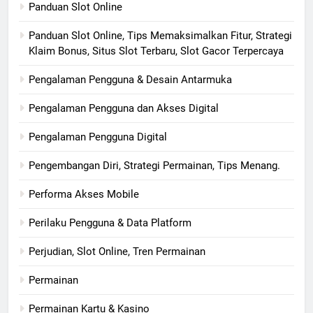
Panduan Slot Online
Panduan Slot Online, Tips Memaksimalkan Fitur, Strategi
Klaim Bonus, Situs Slot Terbaru, Slot Gacor Terpercaya
Pengalaman Pengguna & Desain Antarmuka
Pengalaman Pengguna dan Akses Digital
Pengalaman Pengguna Digital
Pengembangan Diri, Strategi Permainan, Tips Menang.
Performa Akses Mobile
Perilaku Pengguna & Data Platform
Perjudian, Slot Online, Tren Permainan
Permainan
Permainan Kartu & Kasino