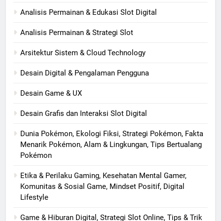
Analisis Permainan & Edukasi Slot Digital
Analisis Permainan & Strategi Slot
Arsitektur Sistem & Cloud Technology
Desain Digital & Pengalaman Pengguna
Desain Game & UX
Desain Grafis dan Interaksi Slot Digital
Dunia Pokémon, Ekologi Fiksi, Strategi Pokémon, Fakta
Menarik Pokémon, Alam & Lingkungan, Tips Bertualang
Pokémon
Etika & Perilaku Gaming, Kesehatan Mental Gamer,
Komunitas & Sosial Game, Mindset Positif, Digital
Lifestyle
Game & Hiburan Digital, Strategi Slot Online, Tips & Trik