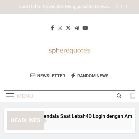
Skip
Daftar Lebah4D dengan Panduan Registrasi yang
to
Lebih Terarah
content
Panduan Mengenal Kaya787 Link Alternatif
Secara Aman
Cara Mengatasi Kendala Saat Lebah4D Login
dengan Aman dan Terarah
Cara Daftar Edwinslot Menggunakan Browser
Terbaru dengan Aman dan Praktis
Daftar Lebah4D dengan Panduan Registrasi yang
Lebih Terarah
Sphere Quotes
Dapatkan Kutipan Motivasi Dan Inspirasi
Panduan Mengenal Kaya787 Link Alternatif
NEWSLETTER
RANDOM NEWS
Secara Aman
Harian Dari Sphere Quotes. Untuk Semangat
Hidup Yang Lebih Positif.
MENU
ra Mengatasi Kendala Saat Lebah4D Login dengan Aman dan
HEADLINES
Months Ago