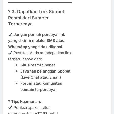
? 3. Dapatkan Link Sbobet
Resmi dari Sumber
Terpercaya
Jangan pernah percaya link
yang dikirim melalui SMS atau
WhatsApp yang tidak dikenal.
Pastikan Anda mendapatkan link
terbaru hanya dari:
Situs resmi Sbobet
Layanan pelanggan Sbobet
(Live Chat atau Email)
Forum atau komunitas
pemain terpercaya
?
Tips Keamanan:
Periksa apakah situs
menggunakan
HTTPS
untuk