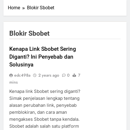
Home
Blokir Sbobet
Blokir Sbobet
Kenapa Link Sbobet Sering
Diganti? Ini Penyebab dan
Solusinya
edc498a
2 years ago
0
7
mins
Kenapa link Sbobet sering diganti?
Simak penjelasan lengkap tentang
alasan perubahan link, penyebab
pemblokiran, dan cara aman
mengakses Sbobet tanpa kendala.
Sbobet adalah salah satu platform