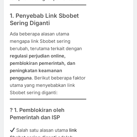
1. Penyebab Link Sbobet
Sering Diganti
Ada beberapa alasan utama
mengapa link Sbobet sering
berubah, terutama terkait dengan
regulasi perjudian online,
pemblokiran pemerintah, dan
peningkatan keamanan
pengguna
. Berikut beberapa faktor
utama yang menyebabkan link
Sbobet sering diganti:
? 1. Pemblokiran oleh
Pemerintah dan ISP
Salah satu alasan utama
link