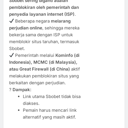
Sbobet sering diganti adalah
pemblokiran oleh pemerintah dan
penyedia layanan internet (ISP)
.
Beberapa negara
melarang
perjudian online
, sehingga mereka
bekerja sama dengan ISP untuk
memblokir situs taruhan, termasuk
Sbobet.
Pemerintah melalui
Kominfo (di
Indonesia), MCMC (di Malaysia),
atau Great Firewall (di China)
aktif
melakukan pemblokiran situs yang
berkaitan dengan perjudian.
?
Dampak:
Link utama Sbobet tidak bisa
diakses.
Pemain harus mencari link
alternatif yang masih aktif.