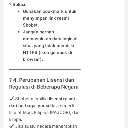
?
Solusi:
Gunakan bookmark untuk
menyimpan link resmi
Sbobet.
Jangan pernah
memasukkan data login di
situs yang tidak memiliki
HTTPS (ikon gembok di
browser).
? 4. Perubahan Lisensi dan
Regulasi di Beberapa Negara
Sbobet memiliki
lisensi resmi
dari berbagai yurisdiksi
, seperti
Isle of Man, Filipina (PAGCOR), dan
Eropa.
Jika suatu negara menerapkan