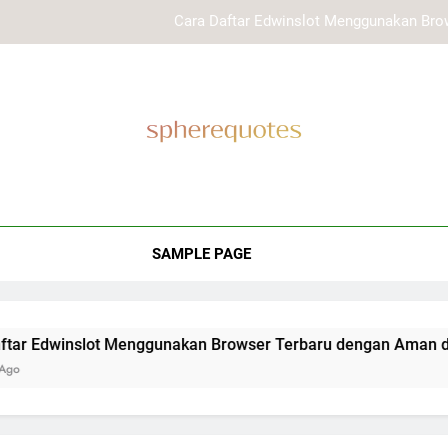
Cara Daftar Edwinslot Menggunakan Bro
Daftar Lebah4D dengan 
Panduan Mengenal
Cara Mengatasi Kendala Saat Le
ere Quotes
Cara Daftar Edwinslot Menggunakan Bro
utipan Motivasi Dan Inspirasi Harian Dari Sphere Quotes. Unt
Daftar Lebah4D dengan 
SAMPLE PAGE
Panduan Mengenal
lot Menggunakan Browser Terbaru dengan Aman dan Praktis