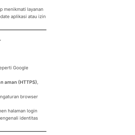
p menikmati layanan
te aplikasi atau izin
r
eperti Google
an aman (HTTPS)
,
ngaturan browser
men halaman login
ngenali identitas