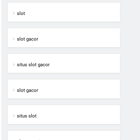
slot
slot gacor
situs slot gacor
slot gacor
situs slot