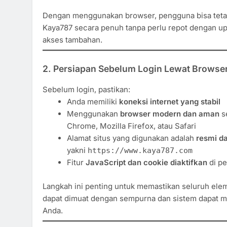
Dengan menggunakan browser, pengguna bisa teta
Kaya787 secara penuh tanpa perlu repot dengan upda
akses tambahan.
2. Persiapan Sebelum Login Lewat Browse
Sebelum login, pastikan:
Anda memiliki
koneksi internet yang stabil
Menggunakan
browser modern dan aman
s
Chrome, Mozilla Firefox, atau Safari
Alamat situs yang digunakan adalah
resmi d
yakni
https://www.kaya787.com
Fitur
JavaScript dan cookie diaktifkan
di pe
Langkah ini penting untuk memastikan seluruh ele
dapat dimuat dengan sempurna dan sistem dapat me
Anda.