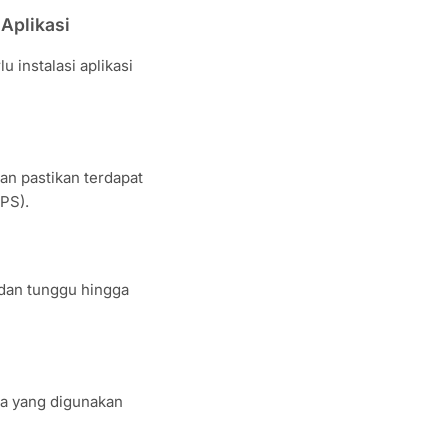
Aplikasi
u instalasi aplikasi
an pastikan terdapat
PS).
k dan tunggu hingga
a yang digunakan