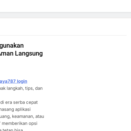
ggunakan
 Aman Langsung
aya787 login
k langkah, tips, dan
di era serba cepat
asang aplikasi
ruang, keamanan, atau
7
memberikan opsi
 tetap bisa