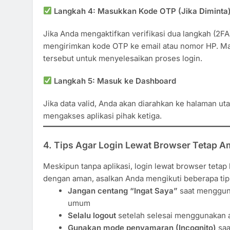
Langkah 4: Masukkan Kode OTP (Jika Diminta
Jika Anda mengaktifkan verifikasi dua langkah (2FA
mengirimkan kode OTP ke email atau nomor HP. M
tersebut untuk menyelesaikan proses login.
Langkah 5: Masuk ke Dashboard
Jika data valid, Anda akan diarahkan ke halaman ut
mengakses aplikasi pihak ketiga.
4. Tips Agar Login Lewat Browser Tetap 
Meskipun tanpa aplikasi, login lewat browser tetap 
dengan aman, asalkan Anda mengikuti beberapa tips
Jangan centang “Ingat Saya”
saat menggun
umum
Selalu logout
setelah selesai menggunakan 
Gunakan mode penyamaran (Incognito)
saa