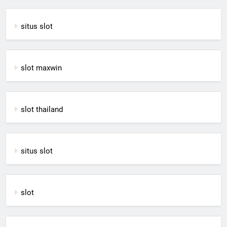
situs slot
slot maxwin
slot thailand
situs slot
slot