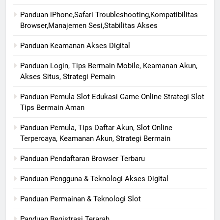
Panduan iPhone,Safari Troubleshooting,Kompatibilitas
Browser,Manajemen Sesi,Stabilitas Akses
Panduan Keamanan Akses Digital
Panduan Login, Tips Bermain Mobile, Keamanan Akun,
Akses Situs, Strategi Pemain
Panduan Pemula Slot Edukasi Game Online Strategi Slot
Tips Bermain Aman
Panduan Pemula, Tips Daftar Akun, Slot Online
Terpercaya, Keamanan Akun, Strategi Bermain
Panduan Pendaftaran Browser Terbaru
Panduan Pengguna & Teknologi Akses Digital
Panduan Permainan & Teknologi Slot
Panduan Registrasi Terarah