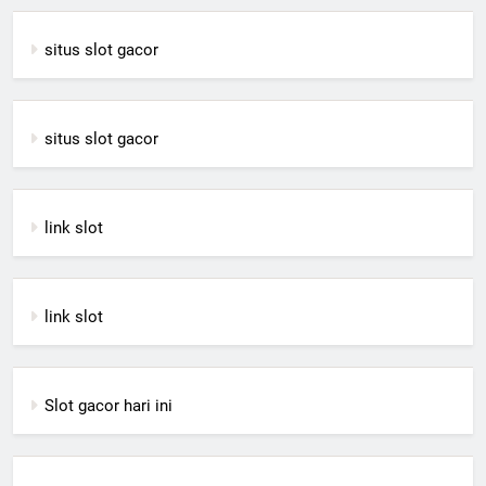
situs slot gacor
situs slot gacor
link slot
link slot
Slot gacor hari ini