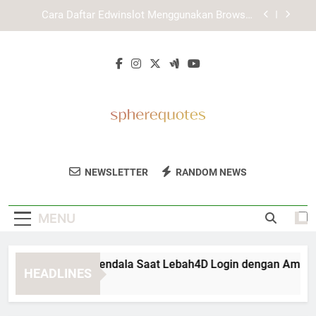
Skip
Daftar Lebah4D dengan Panduan Registrasi yang
to
Lebih Terarah
content
Panduan Mengenal Kaya787 Link Alternatif
Secara Aman
Cara Mengatasi Kendala Saat Lebah4D Login
dengan Aman dan Terarah
Cara Daftar Edwinslot Menggunakan Browser
Terbaru dengan Aman dan Praktis
Daftar Lebah4D dengan Panduan Registrasi yang
Lebih Terarah
Sphere Quotes
Dapatkan Kutipan Motivasi Dan Inspirasi
Panduan Mengenal Kaya787 Link Alternatif
NEWSLETTER
RANDOM NEWS
Secara Aman
Harian Dari Sphere Quotes. Untuk Semangat
Hidup Yang Lebih Positif.
MENU
ara Mengatasi Kendala Saat Lebah4D Login dengan Aman dan
HEADLINES
 Months Ago