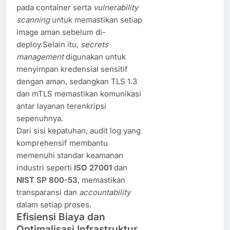
pada container serta
vulnerability
scanning
untuk memastikan setiap
image aman sebelum di-
deploy.Selain itu,
secrets
management
digunakan untuk
menyimpan kredensial sensitif
dengan aman, sedangkan TLS 1.3
dan mTLS memastikan komunikasi
antar layanan terenkripsi
sepenuhnya.
Dari sisi kepatuhan, audit log yang
komprehensif membantu
memenuhi standar keamanan
industri seperti
ISO 27001
dan
NIST SP 800-53
, memastikan
transparansi dan
accountability
dalam setiap proses.
Efisiensi Biaya dan
Optimalisasi Infrastruktur