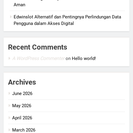
Aman
Edwinslot Alternatif dan Pentingnya Perlindungan Data
Pengguna dalam Akses Digital
Recent Comments
A WordPress Commenter
on
Hello world!
Archives
June 2026
May 2026
April 2026
March 2026