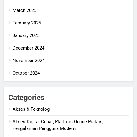
March 2025
February 2025
January 2025
December 2024
November 2024
October 2024
Categories
Akses & Teknologi
Akses Digital Cepat, Platform Online Praktis,
Pengalaman Pengguna Modern