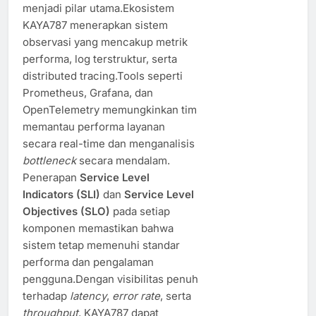
menjadi pilar utama.Ekosistem
KAYA787 menerapkan sistem
observasi yang mencakup metrik
performa, log terstruktur, serta
distributed tracing.Tools seperti
Prometheus, Grafana, dan
OpenTelemetry memungkinkan tim
memantau performa layanan
secara real-time dan menganalisis
bottleneck
secara mendalam.
Penerapan
Service Level
Indicators (SLI)
dan
Service Level
Objectives (SLO)
pada setiap
komponen memastikan bahwa
sistem tetap memenuhi standar
performa dan pengalaman
pengguna.Dengan visibilitas penuh
terhadap
latency
,
error rate
, serta
throughput
, KAYA787 dapat