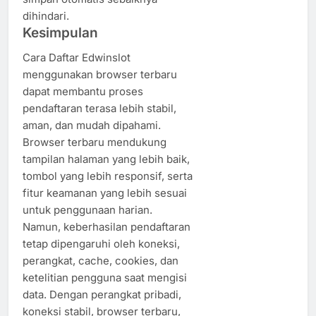
dihindari.
Kesimpulan
Cara Daftar Edwinslot
menggunakan browser terbaru
dapat membantu proses
pendaftaran terasa lebih stabil,
aman, dan mudah dipahami.
Browser terbaru mendukung
tampilan halaman yang lebih baik,
tombol yang lebih responsif, serta
fitur keamanan yang lebih sesuai
untuk penggunaan harian.
Namun, keberhasilan pendaftaran
tetap dipengaruhi oleh koneksi,
perangkat, cache, cookies, dan
ketelitian pengguna saat mengisi
data. Dengan perangkat pribadi,
koneksi stabil, browser terbaru,