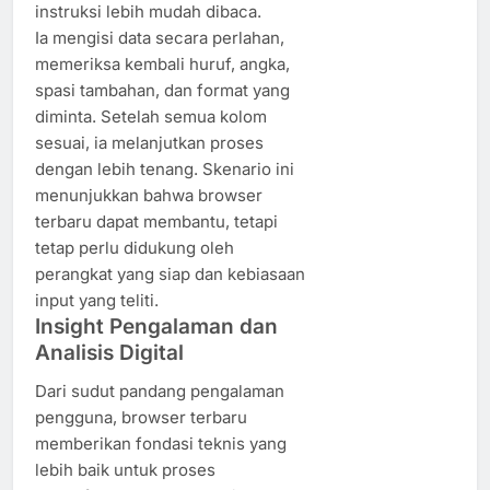
instruksi lebih mudah dibaca.
Ia mengisi data secara perlahan,
memeriksa kembali huruf, angka,
spasi tambahan, dan format yang
diminta. Setelah semua kolom
sesuai, ia melanjutkan proses
dengan lebih tenang. Skenario ini
menunjukkan bahwa browser
terbaru dapat membantu, tetapi
tetap perlu didukung oleh
perangkat yang siap dan kebiasaan
input yang teliti.
Insight Pengalaman dan
Analisis Digital
Dari sudut pandang pengalaman
pengguna, browser terbaru
memberikan fondasi teknis yang
lebih baik untuk proses