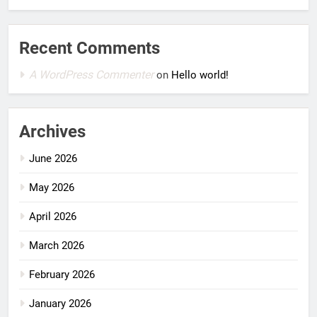
Recent Comments
A WordPress Commenter
on
Hello world!
Archives
June 2026
May 2026
April 2026
March 2026
February 2026
January 2026