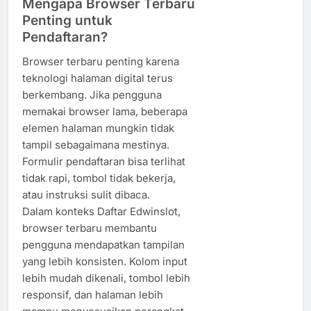
Mengapa Browser Terbaru
Penting untuk
Pendaftaran?
Browser terbaru penting karena
teknologi halaman digital terus
berkembang. Jika pengguna
memakai browser lama, beberapa
elemen halaman mungkin tidak
tampil sebagaimana mestinya.
Formulir pendaftaran bisa terlihat
tidak rapi, tombol tidak bekerja,
atau instruksi sulit dibaca.
Dalam konteks Daftar Edwinslot,
browser terbaru membantu
pengguna mendapatkan tampilan
yang lebih konsisten. Kolom input
lebih mudah dikenali, tombol lebih
responsif, dan halaman lebih