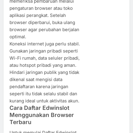
memeriksa pembaruan melalui
pengaturan browser atau toko
aplikasi perangkat. Setelah
browser diperbarui, buka ulang
browser agar perubahan berjalan
optimal.
Koneksi internet juga perlu stabil.
Gunakan jaringan pribadi seperti
Wi-Fi rumah, data seluler pribadi,
atau hotspot pribadi yang aman.
Hindari jaringan publik yang tidak
dikenal saat mengisi data
pendaftaran karena jaringan
seperti itu tidak selalu stabil dan
kurang ideal untuk aktivitas akun.
Cara Daftar Edwinslot
Menggunakan Browser
Terbaru
Untuk memulai Daftar Edwinslot