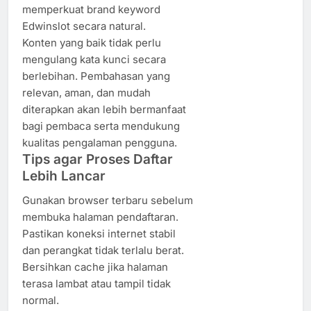
memperkuat brand keyword
Edwinslot secara natural.
Konten yang baik tidak perlu
mengulang kata kunci secara
berlebihan. Pembahasan yang
relevan, aman, dan mudah
diterapkan akan lebih bermanfaat
bagi pembaca serta mendukung
kualitas pengalaman pengguna.
Tips agar Proses Daftar
Lebih Lancar
Gunakan browser terbaru sebelum
membuka halaman pendaftaran.
Pastikan koneksi internet stabil
dan perangkat tidak terlalu berat.
Bersihkan cache jika halaman
terasa lambat atau tampil tidak
normal.