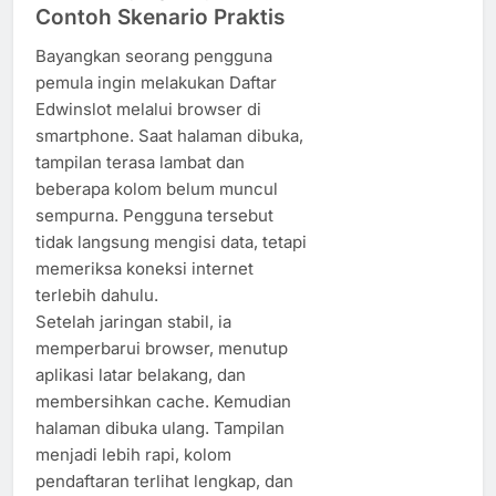
Contoh Skenario Praktis
Bayangkan seorang pengguna
pemula ingin melakukan Daftar
Edwinslot melalui browser di
smartphone. Saat halaman dibuka,
tampilan terasa lambat dan
beberapa kolom belum muncul
sempurna. Pengguna tersebut
tidak langsung mengisi data, tetapi
memeriksa koneksi internet
terlebih dahulu.
Setelah jaringan stabil, ia
memperbarui browser, menutup
aplikasi latar belakang, dan
membersihkan cache. Kemudian
halaman dibuka ulang. Tampilan
menjadi lebih rapi, kolom
pendaftaran terlihat lengkap, dan