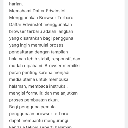
harian.
Memahami Daftar Edwinslot
Menggunakan Browser Terbaru
Daftar Edwinslot menggunakan
browser terbaru adalah langkah
yang disarankan bagi pengguna
yang ingin memulai proses
pendaftaran dengan tampilan
halaman lebih stabil, responsif, dan
mudah dipahami. Browser memiliki
peran penting karena menjadi
media utama untuk membuka
halaman, membaca instruksi,
mengisi formulir, dan melanjutkan
proses pembuatan akun.
Bagi pengguna pemula,
penggunaan browser terbaru
dapat membantu mengurangi
kendala teknis seperti halaman