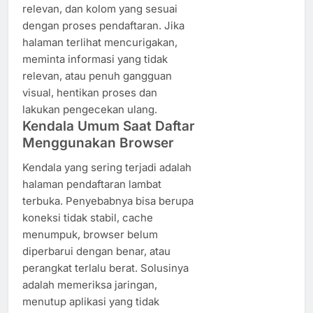
relevan, dan kolom yang sesuai
dengan proses pendaftaran. Jika
halaman terlihat mencurigakan,
meminta informasi yang tidak
relevan, atau penuh gangguan
visual, hentikan proses dan
lakukan pengecekan ulang.
Kendala Umum Saat Daftar
Menggunakan Browser
Kendala yang sering terjadi adalah
halaman pendaftaran lambat
terbuka. Penyebabnya bisa berupa
koneksi tidak stabil, cache
menumpuk, browser belum
diperbarui dengan benar, atau
perangkat terlalu berat. Solusinya
adalah memeriksa jaringan,
menutup aplikasi yang tidak