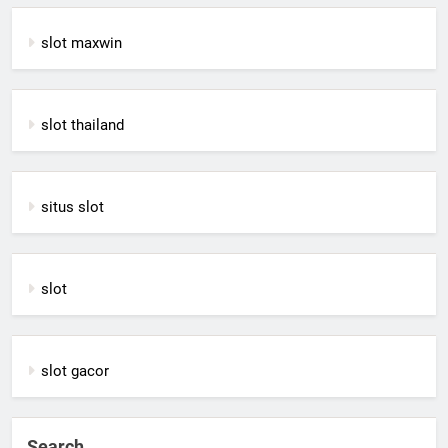
slot maxwin
slot thailand
situs slot
slot
slot gacor
Search