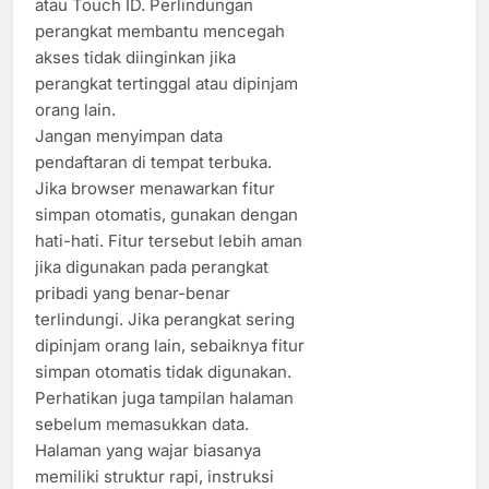
atau Touch ID. Perlindungan
perangkat membantu mencegah
akses tidak diinginkan jika
perangkat tertinggal atau dipinjam
orang lain.
Jangan menyimpan data
pendaftaran di tempat terbuka.
Jika browser menawarkan fitur
simpan otomatis, gunakan dengan
hati-hati. Fitur tersebut lebih aman
jika digunakan pada perangkat
pribadi yang benar-benar
terlindungi. Jika perangkat sering
dipinjam orang lain, sebaiknya fitur
simpan otomatis tidak digunakan.
Perhatikan juga tampilan halaman
sebelum memasukkan data.
Halaman yang wajar biasanya
memiliki struktur rapi, instruksi