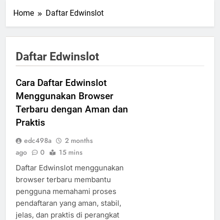
Home
Daftar Edwinslot
Daftar Edwinslot
Cara Daftar Edwinslot
Menggunakan Browser
Terbaru dengan Aman dan
Praktis
edc498a
2 months
ago
0
15 mins
Daftar Edwinslot menggunakan
browser terbaru membantu
pengguna memahami proses
pendaftaran yang aman, stabil,
jelas, dan praktis di perangkat