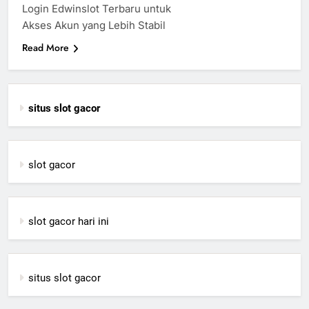
Login Edwinslot Terbaru untuk
Akses Akun yang Lebih Stabil
Read More
situs slot gacor
slot gacor
slot gacor hari ini
situs slot gacor