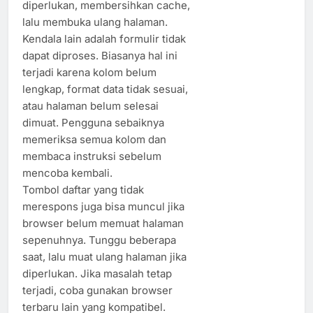
diperlukan, membersihkan cache,
lalu membuka ulang halaman.
Kendala lain adalah formulir tidak
dapat diproses. Biasanya hal ini
terjadi karena kolom belum
lengkap, format data tidak sesuai,
atau halaman belum selesai
dimuat. Pengguna sebaiknya
memeriksa semua kolom dan
membaca instruksi sebelum
mencoba kembali.
Tombol daftar yang tidak
merespons juga bisa muncul jika
browser belum memuat halaman
sepenuhnya. Tunggu beberapa
saat, lalu muat ulang halaman jika
diperlukan. Jika masalah tetap
terjadi, coba gunakan browser
terbaru lain yang kompatibel.