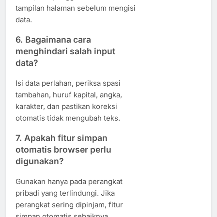
tampilan halaman sebelum mengisi
data.
6. Bagaimana cara
menghindari salah input
data?
Isi data perlahan, periksa spasi
tambahan, huruf kapital, angka,
karakter, dan pastikan koreksi
otomatis tidak mengubah teks.
7. Apakah fitur simpan
otomatis browser perlu
digunakan?
Gunakan hanya pada perangkat
pribadi yang terlindungi. Jika
perangkat sering dipinjam, fitur
simpan otomatis sebaiknya