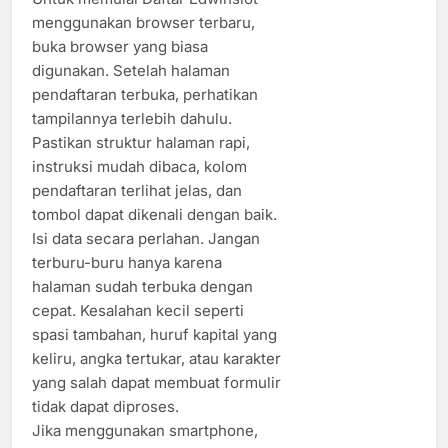
menggunakan browser terbaru,
buka browser yang biasa
digunakan. Setelah halaman
pendaftaran terbuka, perhatikan
tampilannya terlebih dahulu.
Pastikan struktur halaman rapi,
instruksi mudah dibaca, kolom
pendaftaran terlihat jelas, dan
tombol dapat dikenali dengan baik.
Isi data secara perlahan. Jangan
terburu-buru hanya karena
halaman sudah terbuka dengan
cepat. Kesalahan kecil seperti
spasi tambahan, huruf kapital yang
keliru, angka tertukar, atau karakter
yang salah dapat membuat formulir
tidak dapat diproses.
Jika menggunakan smartphone,