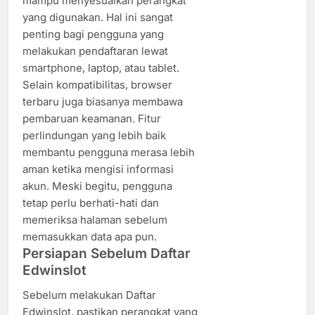
mampu menyesuaikan perangkat
yang digunakan. Hal ini sangat
penting bagi pengguna yang
melakukan pendaftaran lewat
smartphone, laptop, atau tablet.
Selain kompatibilitas, browser
terbaru juga biasanya membawa
pembaruan keamanan. Fitur
perlindungan yang lebih baik
membantu pengguna merasa lebih
aman ketika mengisi informasi
akun. Meski begitu, pengguna
tetap perlu berhati-hati dan
memeriksa halaman sebelum
memasukkan data apa pun.
Persiapan Sebelum Daftar
Edwinslot
Sebelum melakukan Daftar
Edwinslot, pastikan perangkat yang