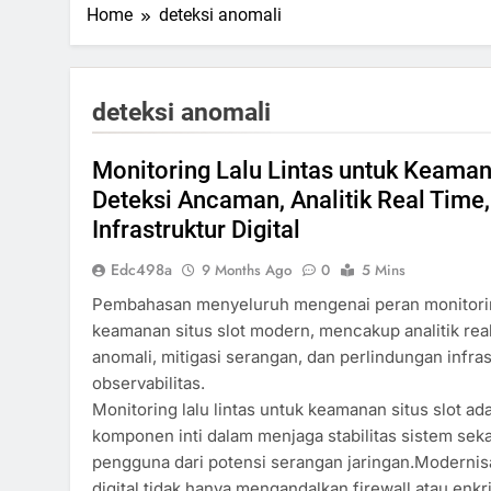
Home
deteksi anomali
deteksi anomali
Monitoring Lalu Lintas untuk Keamana
Deteksi Ancaman, Analitik Real Time,
Infrastruktur Digital
Edc498a
9 Months Ago
0
5 Mins
Pembahasan menyeluruh mengenai peran monitoring
keamanan situs slot modern, mencakup analitik real
anomali, mitigasi serangan, dan perlindungan infras
observabilitas.
Monitoring lalu lintas untuk keamanan situs slot ada
komponen inti dalam menjaga stabilitas sistem sek
pengguna dari potensi serangan jaringan.Modernisa
digital tidak hanya mengandalkan firewall atau enk