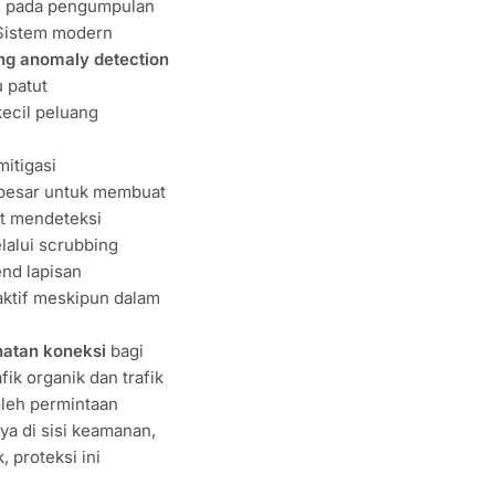
ti pada pengumpulan
.Sistem modern
ng anomaly detection
 patut
kecil peluang
mitigasi
 besar untuk membuat
at mendeteksi
elalui scrubbing
nd lapisan
aktif meskipun dalam
atan koneksi
bagi
ik organik dan trafik
oleh permintaan
a di sisi keamanan,
 proteksi ini