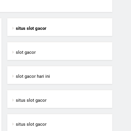
situs slot gacor
slot gacor
slot gacor hari ini
situs slot gacor
situs slot gacor