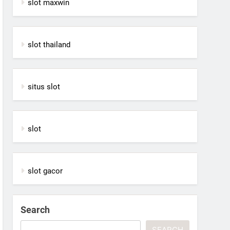
slot maxwin
slot thailand
situs slot
slot
slot gacor
Search
SEARCH