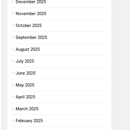
December 2025
November 2025
October 2025
September 2025
August 2025
July 2025
June 2025
May 2025
April 2025
March 2025
February 2025