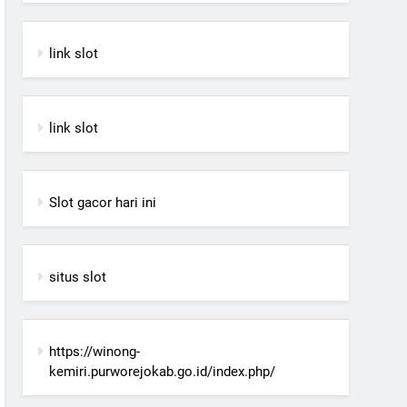
link slot
link slot
Slot gacor hari ini
situs slot
https://winong-
kemiri.purworejokab.go.id/index.php/