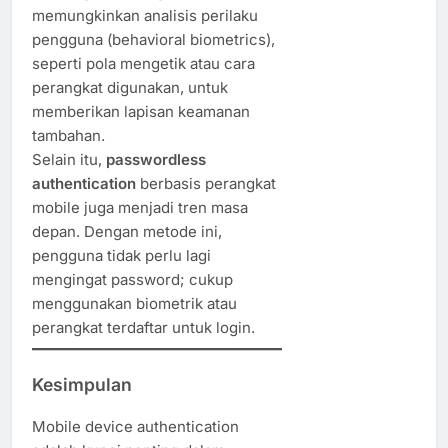
memungkinkan analisis perilaku
pengguna (behavioral biometrics),
seperti pola mengetik atau cara
perangkat digunakan, untuk
memberikan lapisan keamanan
tambahan.
Selain itu,
passwordless
authentication
berbasis perangkat
mobile juga menjadi tren masa
depan. Dengan metode ini,
pengguna tidak perlu lagi
mengingat password; cukup
menggunakan biometrik atau
perangkat terdaftar untuk login.
Kesimpulan
Mobile device authentication