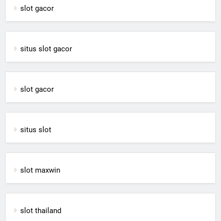
slot gacor
situs slot gacor
slot gacor
situs slot
slot maxwin
slot thailand