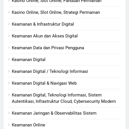
Kasino Online, Slot Online, Panduan Permainan
Kasino Online, Slot Online, Strategi Permainan
Keamanan & Infrastruktur Digital
Keamanan Akun dan Akses Digital
Keamanan Data dan Privasi Pengguna
Keamanan Digital
Keamanan Digital / Teknologi Informasi
Keamanan Digital & Navigasi Web
Keamanan Digital, Teknologi Informasi, Sistem
Autentikasi, Infrastruktur Cloud, Cybersecurity Modern
Keamanan Jaringan & Observabilitas Sistem
Keamanan Online