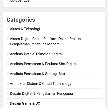
October 2024
Categories
Akses & Teknologi
Akses Digital Cepat, Platform Online Praktis,
Pengalaman Pengguna Modern
Analisis Data & Teknologi Digital
Analisis Permainan & Edukasi Slot Digital
Analisis Permainan & Strategi Slot
Arsitektur Sistem & Cloud Technology
Desain Digital & Pengalaman Pengguna
Desain Game & UX