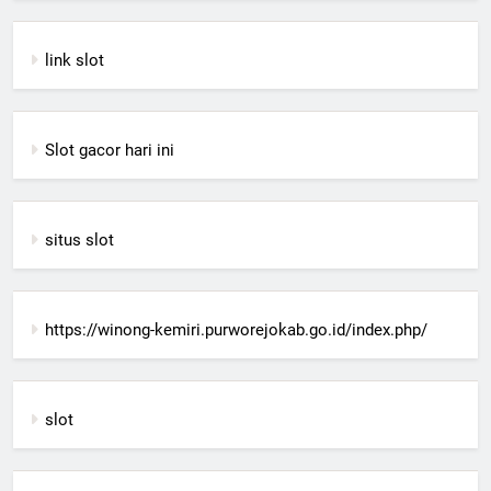
link slot
Slot gacor hari ini
situs slot
https://winong-kemiri.purworejokab.go.id/index.php/
slot