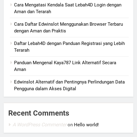
Cara Mengatasi Kendala Saat Lebah4D Login dengan
Aman dan Terarah
Cara Daftar Edwinslot Menggunakan Browser Terbaru
dengan Aman dan Praktis
Daftar Lebah4D dengan Panduan Registrasi yang Lebih
Terarah
Panduan Mengenal Kaya787 Link Alternatif Secara
Aman
Edwinslot Alternatif dan Pentingnya Perlindungan Data
Pengguna dalam Akses Digital
Recent Comments
A WordPress Commenter
on
Hello world!