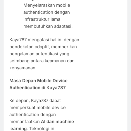
Menyelaraskan mobile
authentication dengan
infrastruktur lama
membutuhkan adaptasi.
Kaya787 mengatasi hal ini dengan
pendekatan adaptif, memberikan
pengalaman autentikasi yang
seimbang antara keamanan dan
kenyamanan.
Masa Depan Mobile Device
Authentication di Kaya787
Ke depan, Kaya787 dapat
memperkuat mobile device
authentication dengan
memanfaatkan
AI dan machine
learning
. Teknologi ini