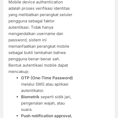
Mobile device authentication
adalah proses verifikasi identitas
yang melibatkan perangkat seluler
pengguna sebagai faktor
autentikasi. Tidak hanya
mengandalkan username dan
password, sistem ini
memanfaatkan perangkat mobile
sebagai bukti tambahan bahwa
pengguna benar-benar sah.
Bentuk autentikasi mobile dapat
mencakup:
OTP (One-Time Password)
melalui SMS atau aplikasi
autentikator.
Biometrik
seperti sidik jari,
pengenalan wajah, atau
suara.
Push notification approval
,