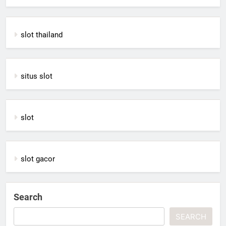
slot thailand
situs slot
slot
slot gacor
Search
SEARCH