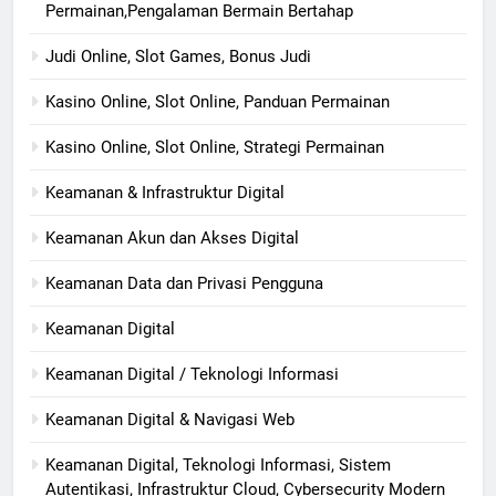
Permainan,Pengalaman Bermain Bertahap
Judi Online, Slot Games, Bonus Judi
Kasino Online, Slot Online, Panduan Permainan
Kasino Online, Slot Online, Strategi Permainan
Keamanan & Infrastruktur Digital
Keamanan Akun dan Akses Digital
Keamanan Data dan Privasi Pengguna
Keamanan Digital
Keamanan Digital / Teknologi Informasi
Keamanan Digital & Navigasi Web
Keamanan Digital, Teknologi Informasi, Sistem
Autentikasi, Infrastruktur Cloud, Cybersecurity Modern