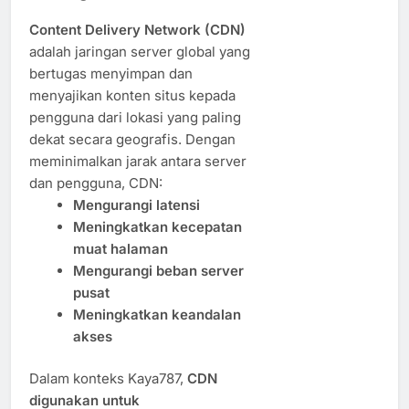
Content Delivery Network (CDN)
adalah jaringan server global yang
bertugas menyimpan dan
menyajikan konten situs kepada
pengguna dari lokasi yang paling
dekat secara geografis. Dengan
meminimalkan jarak antara server
dan pengguna, CDN:
Mengurangi latensi
Meningkatkan kecepatan
muat halaman
Mengurangi beban server
pusat
Meningkatkan keandalan
akses
Dalam konteks Kaya787,
CDN
digunakan untuk