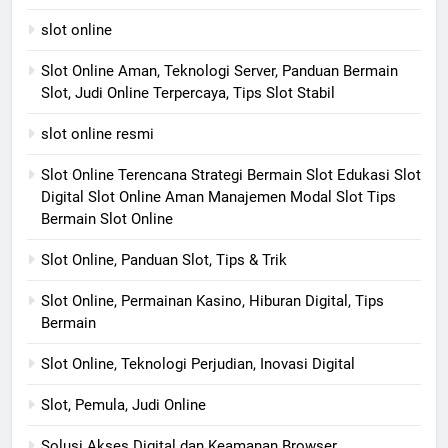
slot online
Slot Online Aman, Teknologi Server, Panduan Bermain
Slot, Judi Online Terpercaya, Tips Slot Stabil
slot online resmi
Slot Online Terencana Strategi Bermain Slot Edukasi Slot
Digital Slot Online Aman Manajemen Modal Slot Tips
Bermain Slot Online
Slot Online, Panduan Slot, Tips & Trik
Slot Online, Permainan Kasino, Hiburan Digital, Tips
Bermain
Slot Online, Teknologi Perjudian, Inovasi Digital
Slot, Pemula, Judi Online
Solusi Akses Digital dan Keamanan Browser