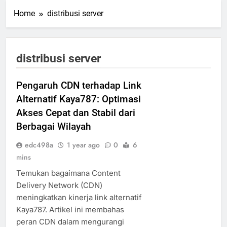
Home
distribusi server
distribusi server
Pengaruh CDN terhadap Link
Alternatif Kaya787: Optimasi
Akses Cepat dan Stabil dari
Berbagai Wilayah
edc498a
1 year ago
0
6
mins
Temukan bagaimana Content
Delivery Network (CDN)
meningkatkan kinerja link alternatif
Kaya787. Artikel ini membahas
peran CDN dalam mengurangi