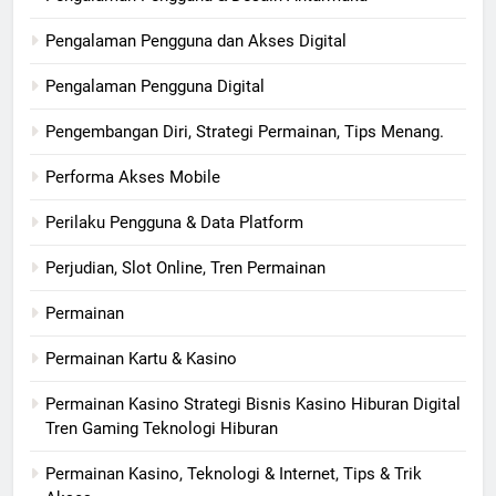
Pengalaman Pengguna dan Akses Digital
Pengalaman Pengguna Digital
Pengembangan Diri, Strategi Permainan, Tips Menang.
Performa Akses Mobile
Perilaku Pengguna & Data Platform
Perjudian, Slot Online, Tren Permainan
Permainan
Permainan Kartu & Kasino
Permainan Kasino Strategi Bisnis Kasino Hiburan Digital
Tren Gaming Teknologi Hiburan
Permainan Kasino, Teknologi & Internet, Tips & Trik