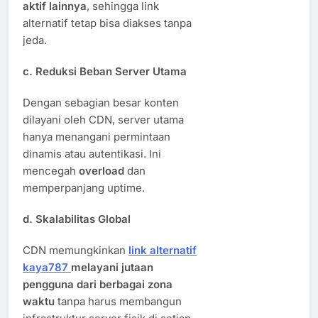
aktif lainnya
, sehingga link
alternatif tetap bisa diakses tanpa
jeda.
c.
Reduksi Beban Server Utama
Dengan sebagian besar konten
dilayani oleh CDN, server utama
hanya menangani permintaan
dinamis atau autentikasi. Ini
mencegah
overload
dan
memperpanjang uptime.
d.
Skalabilitas Global
CDN memungkinkan
link alternatif
kaya787
melayani jutaan
pengguna dari berbagai zona
waktu
tanpa harus membangun