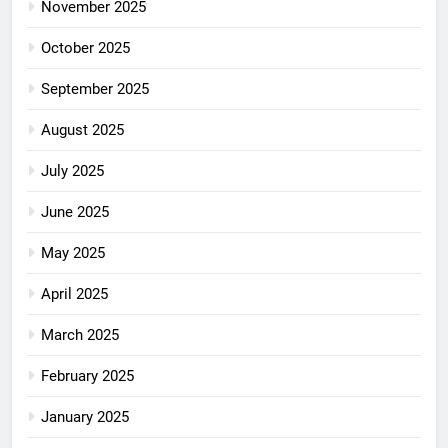
November 2025
October 2025
September 2025
August 2025
July 2025
June 2025
May 2025
April 2025
March 2025
February 2025
January 2025