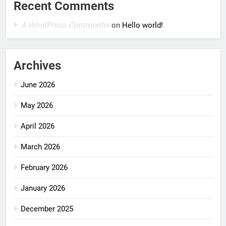
Recent Comments
A WordPress Commenter
on
Hello world!
Archives
June 2026
May 2026
April 2026
March 2026
February 2026
January 2026
December 2025