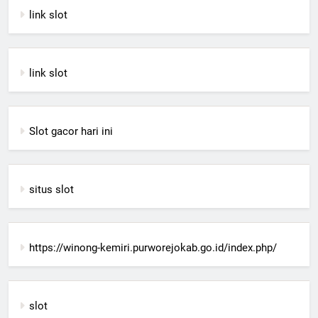
link slot
link slot
Slot gacor hari ini
situs slot
https://winong-kemiri.purworejokab.go.id/index.php/
slot