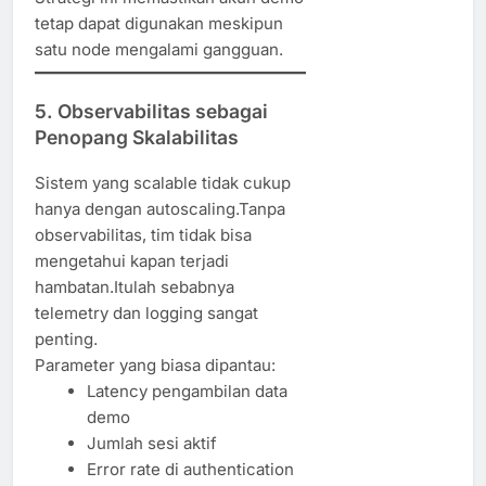
tetap dapat digunakan meskipun
satu node mengalami gangguan.
5. Observabilitas sebagai
Penopang Skalabilitas
Sistem yang scalable tidak cukup
hanya dengan autoscaling.Tanpa
observabilitas, tim tidak bisa
mengetahui kapan terjadi
hambatan.Itulah sebabnya
telemetry dan logging sangat
penting.
Parameter yang biasa dipantau:
Latency pengambilan data
demo
Jumlah sesi aktif
Error rate di authentication