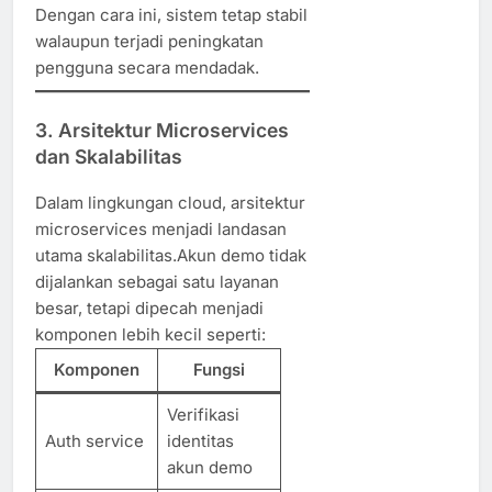
Dengan cara ini, sistem tetap stabil
walaupun terjadi peningkatan
pengguna secara mendadak.
3. Arsitektur Microservices
dan Skalabilitas
Dalam lingkungan cloud, arsitektur
microservices menjadi landasan
utama skalabilitas.Akun demo tidak
dijalankan sebagai satu layanan
besar, tetapi dipecah menjadi
komponen lebih kecil seperti:
Komponen
Fungsi
Verifikasi
Auth service
identitas
akun demo