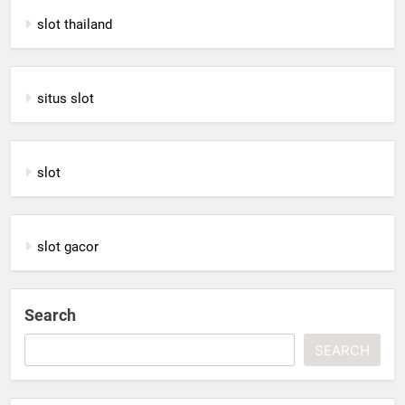
slot thailand
situs slot
slot
slot gacor
Search
SEARCH