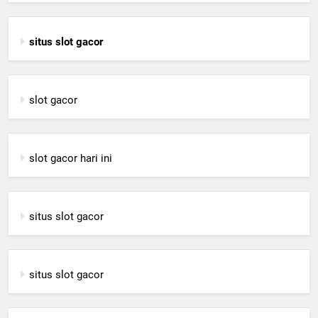
situs slot gacor
slot gacor
slot gacor hari ini
situs slot gacor
situs slot gacor