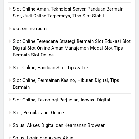
Slot Online Aman, Teknologi Server, Panduan Bermain
Slot, Judi Online Terpercaya, Tips Slot Stabil
slot online resmi
Slot Online Terencana Strategi Bermain Slot Edukasi Slot
Digital Slot Online Aman Manajemen Modal Slot Tips
Bermain Slot Online
Slot Online, Panduan Slot, Tips & Trik
Slot Online, Permainan Kasino, Hiburan Digital, Tips
Bermain
Slot Online, Teknologi Perjudian, Inovasi Digital
Slot, Pemula, Judi Online
Solusi Akses Digital dan Keamanan Browser
Solusi Login dan Akses Akun