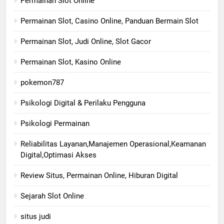
Permainan Slot Online
Permainan Slot, Casino Online, Panduan Bermain Slot
Permainan Slot, Judi Online, Slot Gacor
Permainan Slot, Kasino Online
pokemon787
Psikologi Digital & Perilaku Pengguna
Psikologi Permainan
Reliabilitas Layanan,Manajemen Operasional,Keamanan
Digital,Optimasi Akses
Review Situs, Permainan Online, Hiburan Digital
Sejarah Slot Online
situs judi