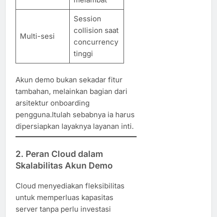
Session
collision saat
Multi-sesi
concurrency
tinggi
Akun demo bukan sekadar fitur
tambahan, melainkan bagian dari
arsitektur onboarding
pengguna.Itulah sebabnya ia harus
dipersiapkan layaknya layanan inti.
2. Peran Cloud dalam
Skalabilitas Akun Demo
Cloud menyediakan fleksibilitas
untuk memperluas kapasitas
server tanpa perlu investasi