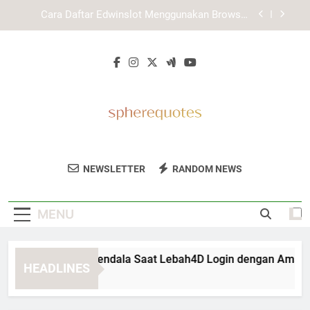
Skip
Daftar Lebah4D dengan Panduan Registrasi yang
to
Lebih Terarah
content
Panduan Mengenal Kaya787 Link Alternatif
Secara Aman
Cara Mengatasi Kendala Saat Lebah4D Login
dengan Aman dan Terarah
Cara Daftar Edwinslot Menggunakan Browser
Terbaru dengan Aman dan Praktis
Daftar Lebah4D dengan Panduan Registrasi yang
Lebih Terarah
Sphere Quotes
Dapatkan Kutipan Motivasi Dan Inspirasi
Panduan Mengenal Kaya787 Link Alternatif
NEWSLETTER
RANDOM NEWS
Secara Aman
Harian Dari Sphere Quotes. Untuk Semangat
Hidup Yang Lebih Positif.
MENU
ra Mengatasi Kendala Saat Lebah4D Login dengan Aman dan
HEADLINES
Months Ago