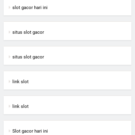
slot gacor hari ini
situs slot gacor
situs slot gacor
link slot
link slot
Slot gacor hari ini