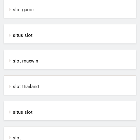
slot gacor
situs slot
slot maxwin
slot thailand
situs slot
slot