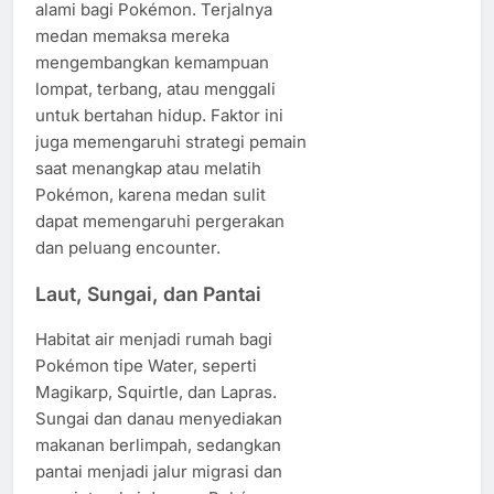
alami bagi Pokémon. Terjalnya
medan memaksa mereka
mengembangkan kemampuan
lompat, terbang, atau menggali
untuk bertahan hidup. Faktor ini
juga memengaruhi strategi pemain
saat menangkap atau melatih
Pokémon, karena medan sulit
dapat memengaruhi pergerakan
dan peluang encounter.
Laut, Sungai, dan Pantai
Habitat air menjadi rumah bagi
Pokémon tipe Water, seperti
Magikarp, Squirtle, dan Lapras.
Sungai dan danau menyediakan
makanan berlimpah, sedangkan
pantai menjadi jalur migrasi dan