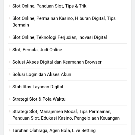
Slot Online, Panduan Slot, Tips & Trik
Slot Online, Permainan Kasino, Hiburan Digital, Tips
Bermain
Slot Online, Teknologi Perjudian, Inovasi Digital
Slot, Pemula, Judi Online
Solusi Akses Digital dan Keamanan Browser
Solusi Login dan Akses Akun
Stabilitas Layanan Digital
Strategi Slot & Pola Waktu
Strategi Slot, Manajemen Modal, Tips Permainan,
Panduan Slot, Edukasi Kasino, Pengelolaan Keuangan
Taruhan Olahraga, Agen Bola, Live Betting