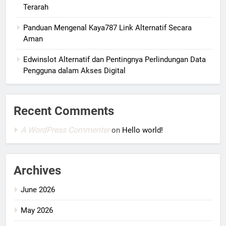
Terarah
Panduan Mengenal Kaya787 Link Alternatif Secara
Aman
Edwinslot Alternatif dan Pentingnya Perlindungan Data
Pengguna dalam Akses Digital
Recent Comments
A WordPress Commenter
on
Hello world!
Archives
June 2026
May 2026