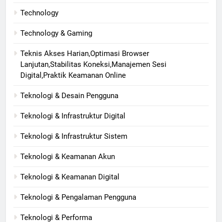
Technology
Technology & Gaming
Teknis Akses Harian,Optimasi Browser
Lanjutan,Stabilitas Koneksi,Manajemen Sesi
Digital,Praktik Keamanan Online
Teknologi & Desain Pengguna
Teknologi & Infrastruktur Digital
Teknologi & Infrastruktur Sistem
Teknologi & Keamanan Akun
Teknologi & Keamanan Digital
Teknologi & Pengalaman Pengguna
Teknologi & Performa