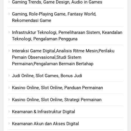
Gaming Trends, Game Design, Audio in Games
Gaming, Role-Playing Game, Fantasy World,
Rekomendasi Game
Infrastruktur Teknologi, Pemeliharaan Sistem, Keandalan
Teknologi, Pengalaman Pengguna
Interaksi Game Digital,Analisis Ritme Mesin,Perilaku
Pemain Observasional,Studi Sistem
Permainan,Pengalaman Bermain Bertahap
Judi Online, Slot Games, Bonus Judi
Kasino Online, Slot Online, Panduan Permainan
Kasino Online, Slot Online, Strategi Permainan
Keamanan & Infrastruktur Digital
Keamanan Akun dan Akses Digital