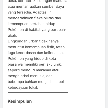
desa, berinteraksi dengan manusia
atau memanfaatkan sumber daya
yang tersedia. Adaptasi ini
mencerminkan fleksibilitas dan
kemampuan bertahan hidup
Pokémon di habitat yang berubah-
ubah.
Lingkungan urban tidak hanya
menuntut kemampuan fisik, tetapi
juga kecerdasan dan kelincahan.
Pokémon yang hidup di kota
biasanya memiliki perilaku unik,
seperti mencuri makanan atau
menghindari manusia, dan
beberapa bahkan menjadi simbol
kebudayaan lokal.
Kesimpulan