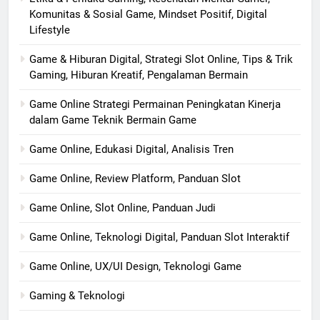
Komunitas & Sosial Game, Mindset Positif, Digital
Lifestyle
Game & Hiburan Digital, Strategi Slot Online, Tips & Trik
Gaming, Hiburan Kreatif, Pengalaman Bermain
Game Online Strategi Permainan Peningkatan Kinerja
dalam Game Teknik Bermain Game
Game Online, Edukasi Digital, Analisis Tren
Game Online, Review Platform, Panduan Slot
Game Online, Slot Online, Panduan Judi
Game Online, Teknologi Digital, Panduan Slot Interaktif
Game Online, UX/UI Design, Teknologi Game
Gaming & Teknologi