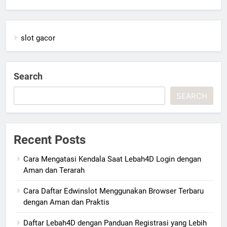
slot gacor
Search
SEARCH
Recent Posts
Cara Mengatasi Kendala Saat Lebah4D Login dengan
Aman dan Terarah
Cara Daftar Edwinslot Menggunakan Browser Terbaru
dengan Aman dan Praktis
Daftar Lebah4D dengan Panduan Registrasi yang Lebih