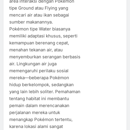
area interaksi dengan Pokémon
tipe Ground atau Flying yang
mencari air atau ikan sebagai
sumber makanannya.
Pokémon tipe Water biasanya
memiliki adaptasi khusus, seperti
kemampuan berenang cepat,
menahan tekanan air, atau
menyemburkan serangan berbasis
air. Lingkungan air juga
memengaruhi perilaku sosial
mereka—beberapa Pokémon
hidup berkelompok, sedangkan
yang lain lebih soliter. Pemahaman
tentang habitat ini membantu
pemain dalam merencanakan
perjalanan mereka untuk
menangkap Pokémon tertentu,
karena lokasi alami sangat