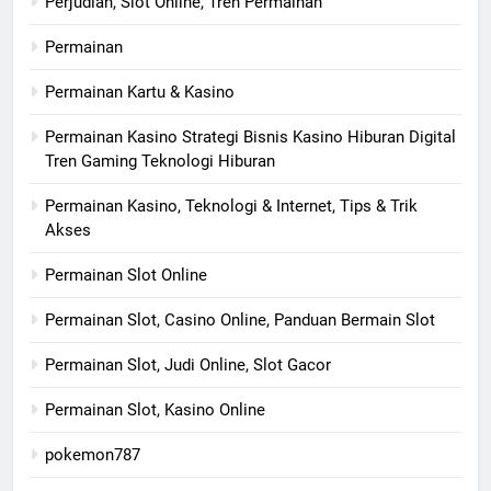
Perjudian, Slot Online, Tren Permainan
Permainan
Permainan Kartu & Kasino
Permainan Kasino Strategi Bisnis Kasino Hiburan Digital
Tren Gaming Teknologi Hiburan
Permainan Kasino, Teknologi & Internet, Tips & Trik
Akses
Permainan Slot Online
Permainan Slot, Casino Online, Panduan Bermain Slot
Permainan Slot, Judi Online, Slot Gacor
Permainan Slot, Kasino Online
pokemon787