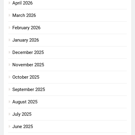
April 2026
March 2026
February 2026
January 2026
December 2025
November 2025
October 2025
September 2025
August 2025
July 2025
June 2025