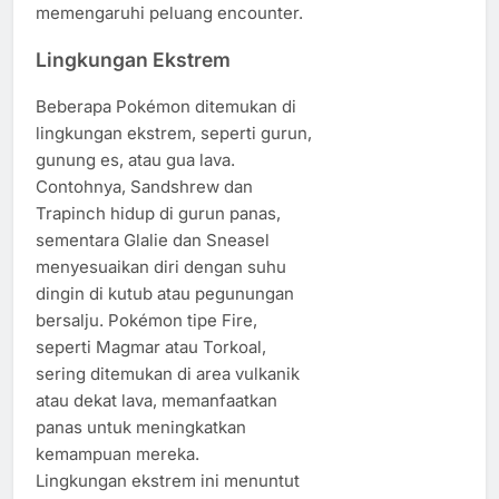
memengaruhi peluang encounter.
Lingkungan Ekstrem
Beberapa Pokémon ditemukan di
lingkungan ekstrem, seperti gurun,
gunung es, atau gua lava.
Contohnya, Sandshrew dan
Trapinch hidup di gurun panas,
sementara Glalie dan Sneasel
menyesuaikan diri dengan suhu
dingin di kutub atau pegunungan
bersalju. Pokémon tipe Fire,
seperti Magmar atau Torkoal,
sering ditemukan di area vulkanik
atau dekat lava, memanfaatkan
panas untuk meningkatkan
kemampuan mereka.
Lingkungan ekstrem ini menuntut