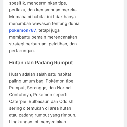
spesifik, mencerminkan tipe,
perilaku, dan kemampuan mereka.
Memahami habitat ini tidak hanya
menambah wawasan tentang dunia
pokemon787
, tetapi juga
membantu pemain merencanakan
strategi perburuan, pelatihan, dan
pertarungan.
Hutan dan Padang Rumput
Hutan adalah salah satu habitat
paling umum bagi Pokémon tipe
Rumput, Serangga, dan Normal.
Contohnya, Pokémon seperti
Caterpie, Bulbasaur, dan Oddish
sering ditemukan di area hutan
atau padang rumput yang rimbun.
Lingkungan ini menyediakan