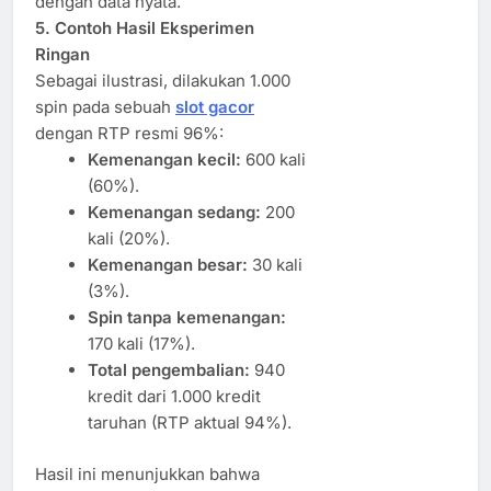
dengan data nyata.
5. Contoh Hasil Eksperimen
Ringan
Sebagai ilustrasi, dilakukan 1.000
spin pada sebuah
slot gacor
dengan RTP resmi 96%:
Kemenangan kecil:
600 kali
(60%).
Kemenangan sedang:
200
kali (20%).
Kemenangan besar:
30 kali
(3%).
Spin tanpa kemenangan:
170 kali (17%).
Total pengembalian:
940
kredit dari 1.000 kredit
taruhan (RTP aktual 94%).
Hasil ini menunjukkan bahwa