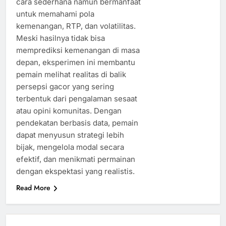
cara sederhana namun bermanfaat
untuk memahami pola
kemenangan, RTP, dan volatilitas.
Meski hasilnya tidak bisa
memprediksi kemenangan di masa
depan, eksperimen ini membantu
pemain melihat realitas di balik
persepsi gacor yang sering
terbentuk dari pengalaman sesaat
atau opini komunitas. Dengan
pendekatan berbasis data, pemain
dapat menyusun strategi lebih
bijak, mengelola modal secara
efektif, dan menikmati permainan
dengan ekspektasi yang realistis.
Read More