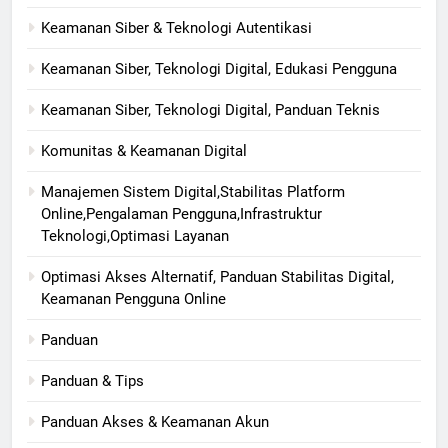
Keamanan Siber & Teknologi Autentikasi
Keamanan Siber, Teknologi Digital, Edukasi Pengguna
Keamanan Siber, Teknologi Digital, Panduan Teknis
Komunitas & Keamanan Digital
Manajemen Sistem Digital,Stabilitas Platform
Online,Pengalaman Pengguna,Infrastruktur
Teknologi,Optimasi Layanan
Optimasi Akses Alternatif, Panduan Stabilitas Digital,
Keamanan Pengguna Online
Panduan
Panduan & Tips
Panduan Akses & Keamanan Akun