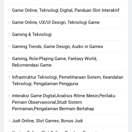
Game Online, Teknologi Digital, Panduan Slot Interaktif
Game Online, UX/UI Design, Teknologi Game
Gaming & Teknologi
Gaming Trends, Game Design, Audio in Games
Gaming, Role-Playing Game, Fantasy World,
Rekomendasi Game
Infrastruktur Teknologi, Pemeliharaan Sistem, Keandalan
Teknologi, Pengalaman Pengguna
Interaksi Game Digital,Analisis Ritme Mesin,Perilaku
Pemain Observasional,Studi Sistem
Permainan,Pengalaman Bermain Bertahap
Judi Online, Slot Games, Bonus Judi