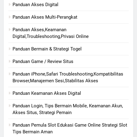
Panduan Akses Digital
Panduan Akses Multi-Perangkat
Panduan Akses,Keamanan
Digital,Troubleshooting,Privasi Online
Panduan Bermain & Strategi Togel
Panduan Game / Review Situs
Panduan iPhone,Safari Troubleshooting,Kompatibilitas
Browser,Manajemen Sesi,Stabilitas Akses
Panduan Keamanan Akses Digital
Panduan Login, Tips Bermain Mobile, Keamanan Akun,
Akses Situs, Strategi Pemain
Panduan Pemula Slot Edukasi Game Online Strategi Slot
Tips Bermain Aman