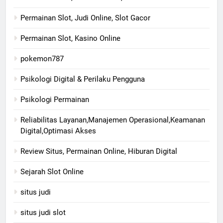
Permainan Slot, Judi Online, Slot Gacor
Permainan Slot, Kasino Online
pokemon787
Psikologi Digital & Perilaku Pengguna
Psikologi Permainan
Reliabilitas Layanan,Manajemen Operasional,Keamanan
Digital,Optimasi Akses
Review Situs, Permainan Online, Hiburan Digital
Sejarah Slot Online
situs judi
situs judi slot