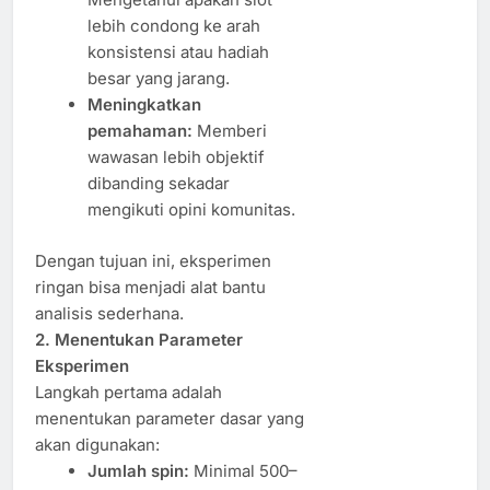
lebih condong ke arah
konsistensi atau hadiah
besar yang jarang.
Meningkatkan
pemahaman:
Memberi
wawasan lebih objektif
dibanding sekadar
mengikuti opini komunitas.
Dengan tujuan ini, eksperimen
ringan bisa menjadi alat bantu
analisis sederhana.
2. Menentukan Parameter
Eksperimen
Langkah pertama adalah
menentukan parameter dasar yang
akan digunakan:
Jumlah spin:
Minimal 500–