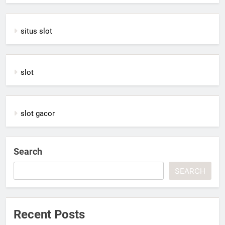
situs slot
slot
slot gacor
Search
SEARCH
Recent Posts