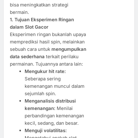
bisa meningkatkan strategi
bermain.
1. Tujuan Eksperimen Ringan
dalam Slot Gacor
Eksperimen ringan bukanlah upaya
memprediksi hasil spin, melainkan
sebuah cara untuk
mengumpulkan
data sederhana
terkait perilaku
permainan. Tujuannya antara lain:
Mengukur hit rate:
Seberapa sering
kemenangan muncul dalam
sejumlah spin.
Menganalisis distribusi
kemenangan:
Menilai
perbandingan kemenangan
kecil, sedang, dan besar.
Menguji volatilitas:
Mengetahui apakah slot