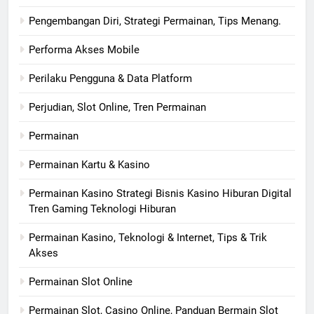
Pengembangan Diri, Strategi Permainan, Tips Menang.
Performa Akses Mobile
Perilaku Pengguna & Data Platform
Perjudian, Slot Online, Tren Permainan
Permainan
Permainan Kartu & Kasino
Permainan Kasino Strategi Bisnis Kasino Hiburan Digital
Tren Gaming Teknologi Hiburan
Permainan Kasino, Teknologi & Internet, Tips & Trik
Akses
Permainan Slot Online
Permainan Slot, Casino Online, Panduan Bermain Slot