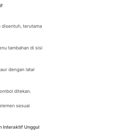
if
disentuh, terutama
enu tambahan di sisi
aur dengan latar
ombol ditekan.
elemen sesuai
 Interaktif Unggul