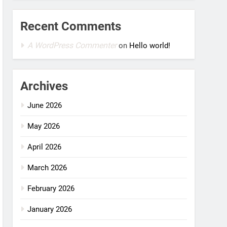
Recent Comments
A WordPress Commenter
on
Hello world!
Archives
June 2026
May 2026
April 2026
March 2026
February 2026
January 2026