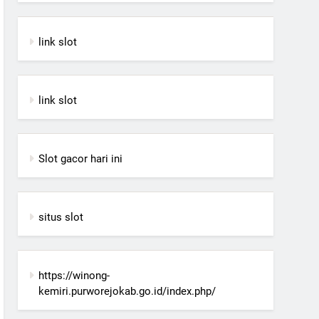
link slot
link slot
Slot gacor hari ini
situs slot
https://winong-
kemiri.purworejokab.go.id/index.php/