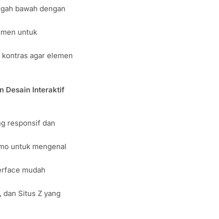
engah bawah dengan
lemen untuk
a kontras agar elemen
n Desain Interaktif
ng responsif dan
demo untuk mengenal
terface mudah
, dan Situs Z yang