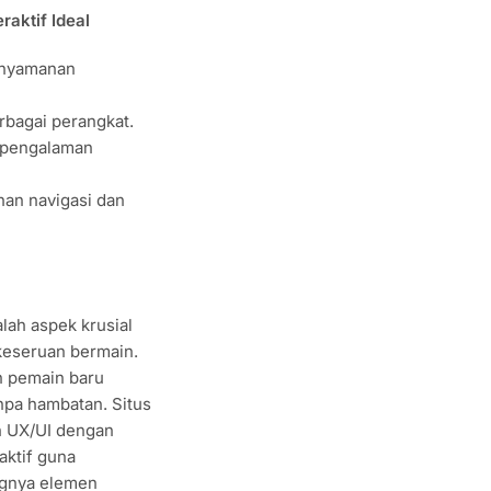
aktif Ideal
enyamanan
rbagai perangkat.
n pengalaman
han navigasi dan
lah aspek krusial
eseruan bermain.
n pemain baru
npa hambatan. Situs
n UX/UI dengan
aktif guna
ngnya elemen