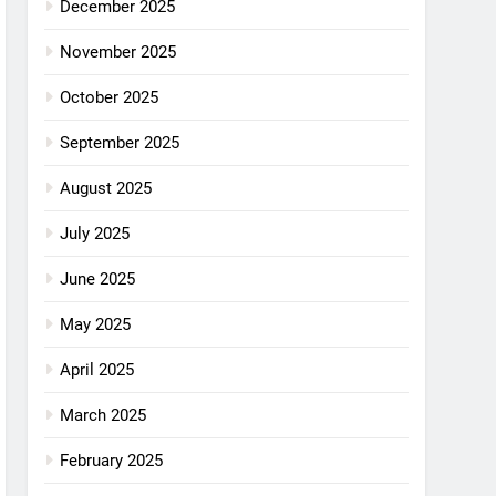
December 2025
November 2025
October 2025
September 2025
August 2025
July 2025
June 2025
May 2025
April 2025
March 2025
February 2025