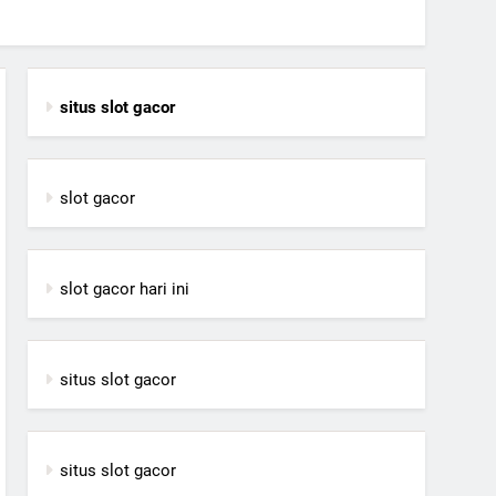
situs slot gacor
slot gacor
slot gacor hari ini
situs slot gacor
situs slot gacor