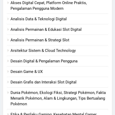
Akses Digital Cepat, Platform Online Praktis,
Pengalaman Pengguna Modern
Analisis Data & Teknologi Digital
Analisis Permainan & Edukasi Slot Digital
Analisis Permainan & Strategi Slot
Arsitektur Sistem & Cloud Technology
Desain Digital & Pengalaman Pengguna
Desain Game & UX
Desain Grafis dan Interaksi Slot Digital
Dunia Pokémon, Ekologi Fiksi, Strategi Pokémon, Fakta
Menarik Pokémon, Alam & Lingkungan, Tips Bertualang
Pokémon
Etika & Perilaku Gaming, Kesehatan Mental Gamer,