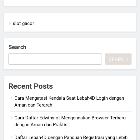
slot gacor
Search
SEARCH
Recent Posts
Cara Mengatasi Kendala Saat Lebah4D Login dengan
Aman dan Terarah
Cara Daftar Edwinslot Menggunakan Browser Terbaru
dengan Aman dan Praktis
Daftar Lebah4D dengan Panduan Registrasi yang Lebih