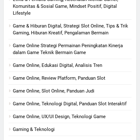
Komunitas & Sosial Game, Mindset Positif, Digital
Lifestyle
Game & Hiburan Digital, Strategi Slot Online, Tips & Trik
Gaming, Hiburan Kreatif, Pengalaman Bermain
Game Online Strategi Permainan Peningkatan Kinerja
dalam Game Teknik Bermain Game
Game Online, Edukasi Digital, Analisis Tren
Game Online, Review Platform, Panduan Slot
Game Online, Slot Online, Panduan Judi
Game Online, Teknologi Digital, Panduan Slot Interaktif
Game Online, UX/UI Design, Teknologi Game
Gaming & Teknologi