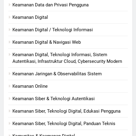
Keamanan Data dan Privasi Pengguna
Keamanan Digital
Keamanan Digital / Teknologi Informasi
Keamanan Digital & Navigasi Web
Keamanan Digital, Teknologi Informasi, Sistem
Autentikasi, Infrastruktur Cloud, Cybersecurity Modern
Keamanan Jaringan & Observabilitas Sistem
Keamanan Online
Keamanan Siber & Teknologi Autentikasi
Keamanan Siber, Teknologi Digital, Edukasi Pengguna
Keamanan Siber, Teknologi Digital, Panduan Teknis