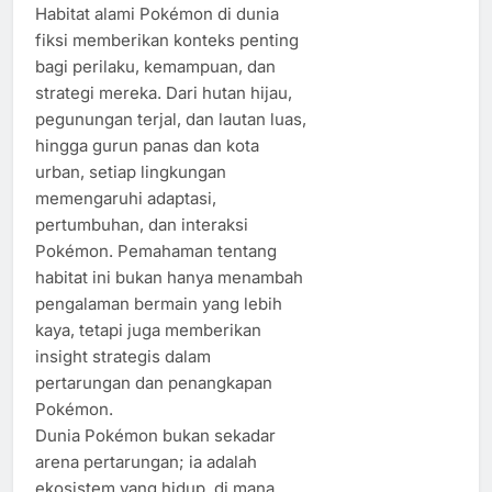
Habitat alami Pokémon di dunia
fiksi memberikan konteks penting
bagi perilaku, kemampuan, dan
strategi mereka. Dari hutan hijau,
pegunungan terjal, dan lautan luas,
hingga gurun panas dan kota
urban, setiap lingkungan
memengaruhi adaptasi,
pertumbuhan, dan interaksi
Pokémon. Pemahaman tentang
habitat ini bukan hanya menambah
pengalaman bermain yang lebih
kaya, tetapi juga memberikan
insight strategis dalam
pertarungan dan penangkapan
Pokémon.
Dunia Pokémon bukan sekadar
arena pertarungan; ia adalah
ekosistem yang hidup, di mana