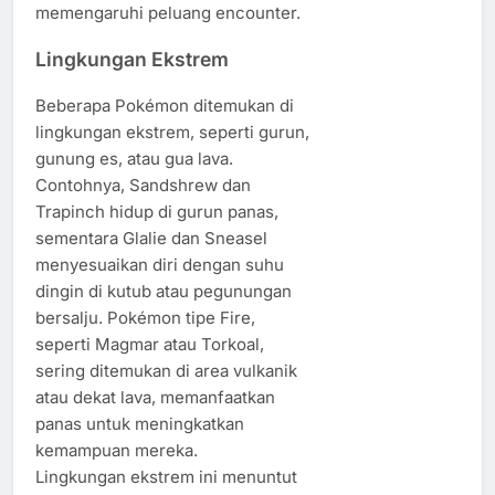
memengaruhi peluang encounter.
Lingkungan Ekstrem
Beberapa Pokémon ditemukan di
lingkungan ekstrem, seperti gurun,
gunung es, atau gua lava.
Contohnya, Sandshrew dan
Trapinch hidup di gurun panas,
sementara Glalie dan Sneasel
menyesuaikan diri dengan suhu
dingin di kutub atau pegunungan
bersalju. Pokémon tipe Fire,
seperti Magmar atau Torkoal,
sering ditemukan di area vulkanik
atau dekat lava, memanfaatkan
panas untuk meningkatkan
kemampuan mereka.
Lingkungan ekstrem ini menuntut