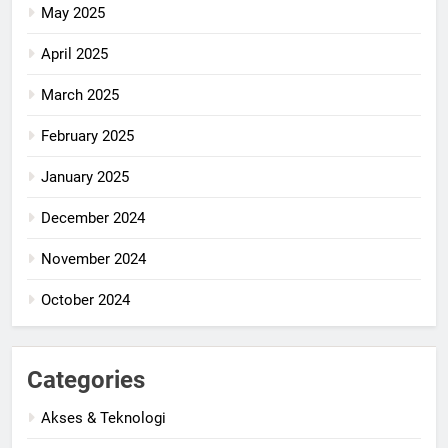
May 2025
April 2025
March 2025
February 2025
January 2025
December 2024
November 2024
October 2024
Categories
Akses & Teknologi