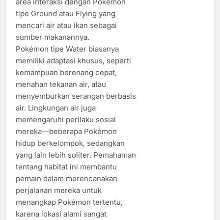
area interaksi dengan Pokémon
tipe Ground atau Flying yang
mencari air atau ikan sebagai
sumber makanannya.
Pokémon tipe Water biasanya
memiliki adaptasi khusus, seperti
kemampuan berenang cepat,
menahan tekanan air, atau
menyemburkan serangan berbasis
air. Lingkungan air juga
memengaruhi perilaku sosial
mereka—beberapa Pokémon
hidup berkelompok, sedangkan
yang lain lebih soliter. Pemahaman
tentang habitat ini membantu
pemain dalam merencanakan
perjalanan mereka untuk
menangkap Pokémon tertentu,
karena lokasi alami sangat