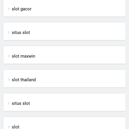
slot gacor
situs slot
slot maxwin
slot thailand
situs slot
slot