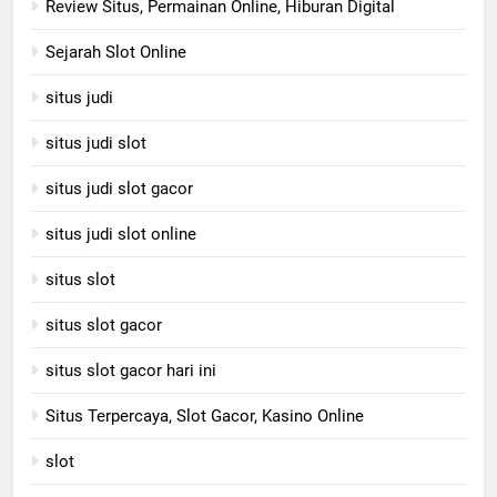
Review Situs, Permainan Online, Hiburan Digital
Sejarah Slot Online
situs judi
situs judi slot
situs judi slot gacor
situs judi slot online
situs slot
situs slot gacor
situs slot gacor hari ini
Situs Terpercaya, Slot Gacor, Kasino Online
slot