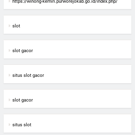
https://winong-kemiri.purworejokab.go.id/index.php/
slot
slot gacor
situs slot gacor
slot gacor
situs slot