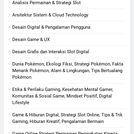
Analisis Permainan & Strategi Slot
Arsitektur Sistem & Cloud Technology
Desain Digital & Pengalaman Pengguna
Desain Game & UX
Desain Grafis dan Interaksi Slot Digital
Dunia Pokémon, Ekologi Fiksi, Strategi Pokémon, Fakta
Menarik Pokémon, Alam & Lingkungan, Tips Bertualang
Pokémon
Etika & Perilaku Gaming, Kesehatan Mental Gamer,
Komunitas & Sosial Game, Mindset Positif, Digital
Lifestyle
Game & Hiburan Digital, Strategi Slot Online, Tips & Trik
Gaming, Hiburan Kreatif, Pengalaman Bermain
Game Online Strategi Permainan Peningkatan Kinerja