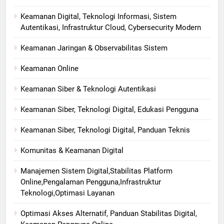
Keamanan Digital, Teknologi Informasi, Sistem
Autentikasi, Infrastruktur Cloud, Cybersecurity Modern
Keamanan Jaringan & Observabilitas Sistem
Keamanan Online
Keamanan Siber & Teknologi Autentikasi
Keamanan Siber, Teknologi Digital, Edukasi Pengguna
Keamanan Siber, Teknologi Digital, Panduan Teknis
Komunitas & Keamanan Digital
Manajemen Sistem Digital,Stabilitas Platform
Online,Pengalaman Pengguna,Infrastruktur
Teknologi,Optimasi Layanan
Optimasi Akses Alternatif, Panduan Stabilitas Digital,