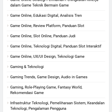
dalam Game Teknik Bermain Game
Game Online, Edukasi Digital, Analisis Tren
Game Online, Review Platform, Panduan Slot
Game Online, Slot Online, Panduan Judi
Game Online, Teknologi Digital, Panduan Slot Interaktif
Game Online, UX/UI Design, Teknologi Game
Gaming & Teknologi
Gaming Trends, Game Design, Audio in Games
Gaming, Role-Playing Game, Fantasy World,
Rekomendasi Game
Infrastruktur Teknologi, Pemeliharaan Sistem, Keandalan
Teknologi, Pengalaman Pengguna