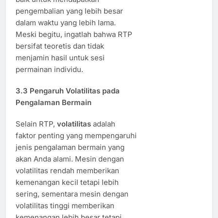
pengembalian yang lebih besar
dalam waktu yang lebih lama.
Meski begitu, ingatlah bahwa RTP
bersifat teoretis dan tidak
menjamin hasil untuk sesi
permainan individu.
3.3
Pengaruh Volatilitas pada
Pengalaman Bermain
Selain RTP,
volatilitas
adalah
faktor penting yang mempengaruhi
jenis pengalaman bermain yang
akan Anda alami. Mesin dengan
volatilitas rendah memberikan
kemenangan kecil tetapi lebih
sering, sementara mesin dengan
volatilitas tinggi memberikan
kemenangan lebih besar tetapi