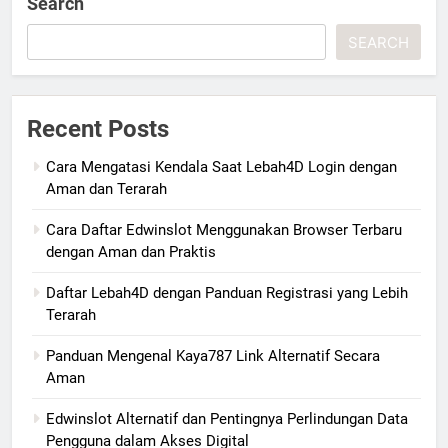
Search
SEARCH
Recent Posts
Cara Mengatasi Kendala Saat Lebah4D Login dengan
Aman dan Terarah
Cara Daftar Edwinslot Menggunakan Browser Terbaru
dengan Aman dan Praktis
Daftar Lebah4D dengan Panduan Registrasi yang Lebih
Terarah
Panduan Mengenal Kaya787 Link Alternatif Secara
Aman
Edwinslot Alternatif dan Pentingnya Perlindungan Data
Pengguna dalam Akses Digital