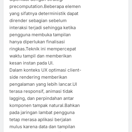
precomputation.Beberapa elemen
yang sifatnya deterministik dapat
dirender sebagian sebelum
interaksi terjadi sehingga ketika
pengguna membuka tampilan
hanya diperlukan finalisasi
ringkas.Teknik ini mempercepat
waktu tampil dan memberikan
kesan instan pada UI.
Dalam konteks UX optimasi client-
side rendering memberikan
pengalaman yang lebih lancar.UI
terasa responsif, animasi tidak
lagging, dan perpindahan antar
komponen tampak natural.Bahkan
pada jaringan lambat pengguna
tetap merasa aplikasi berjalan
mulus karena data dan tampilan