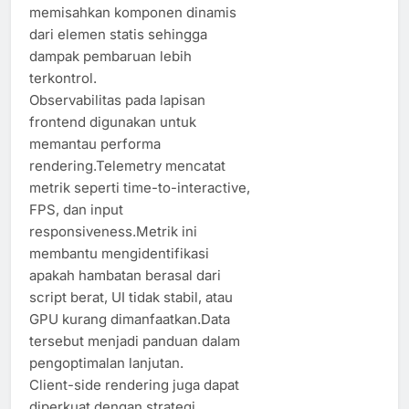
memisahkan komponen dinamis
dari elemen statis sehingga
dampak pembaruan lebih
terkontrol.
Observabilitas pada lapisan
frontend digunakan untuk
memantau performa
rendering.Telemetry mencatat
metrik seperti time-to-interactive,
FPS, dan input
responsiveness.Metrik ini
membantu mengidentifikasi
apakah hambatan berasal dari
script berat, UI tidak stabil, atau
GPU kurang dimanfaatkan.Data
tersebut menjadi panduan dalam
pengoptimalan lanjutan.
Client-side rendering juga dapat
diperkuat dengan strategi