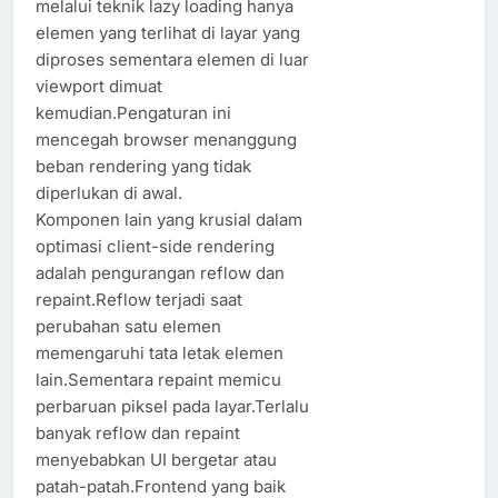
melalui teknik lazy loading hanya
elemen yang terlihat di layar yang
diproses sementara elemen di luar
viewport dimuat
kemudian.Pengaturan ini
mencegah browser menanggung
beban rendering yang tidak
diperlukan di awal.
Komponen lain yang krusial dalam
optimasi client-side rendering
adalah pengurangan reflow dan
repaint.Reflow terjadi saat
perubahan satu elemen
memengaruhi tata letak elemen
lain.Sementara repaint memicu
perbaruan piksel pada layar.Terlalu
banyak reflow dan repaint
menyebabkan UI bergetar atau
patah-patah.Frontend yang baik