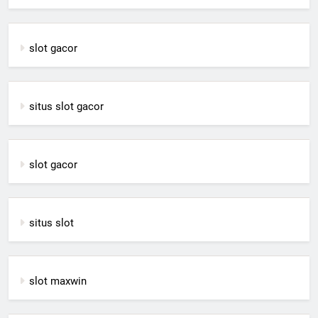
slot gacor
situs slot gacor
slot gacor
situs slot
slot maxwin