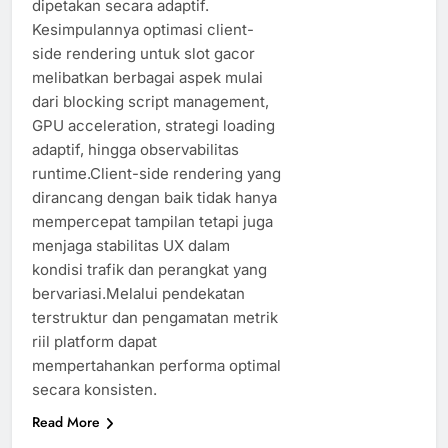
dipetakan secara adaptif.
Kesimpulannya optimasi client-
side rendering untuk slot gacor
melibatkan berbagai aspek mulai
dari blocking script management,
GPU acceleration, strategi loading
adaptif, hingga observabilitas
runtime.Client-side rendering yang
dirancang dengan baik tidak hanya
mempercepat tampilan tetapi juga
menjaga stabilitas UX dalam
kondisi trafik dan perangkat yang
bervariasi.Melalui pendekatan
terstruktur dan pengamatan metrik
riil platform dapat
mempertahankan performa optimal
secara konsisten.
Read More