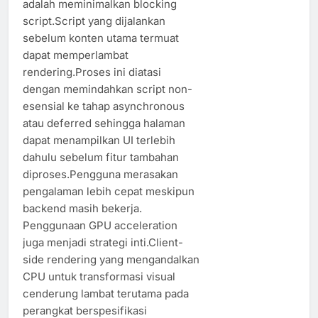
adalah meminimalkan blocking
script.Script yang dijalankan
sebelum konten utama termuat
dapat memperlambat
rendering.Proses ini diatasi
dengan memindahkan script non-
esensial ke tahap asynchronous
atau deferred sehingga halaman
dapat menampilkan UI terlebih
dahulu sebelum fitur tambahan
diproses.Pengguna merasakan
pengalaman lebih cepat meskipun
backend masih bekerja.
Penggunaan GPU acceleration
juga menjadi strategi inti.Client-
side rendering yang mengandalkan
CPU untuk transformasi visual
cenderung lambat terutama pada
perangkat berspesifikasi