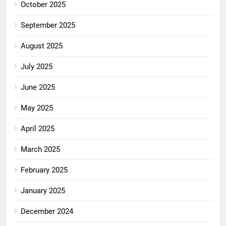
October 2025
September 2025
August 2025
July 2025
June 2025
May 2025
April 2025
March 2025
February 2025
January 2025
December 2024