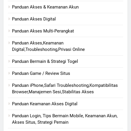
Panduan Akses & Keamanan Akun
Panduan Akses Digital
Panduan Akses Multi-Perangkat
Panduan Akses,Keamanan
Digital,Troubleshooting,Privasi Online
Panduan Bermain & Strategi Togel
Panduan Game / Review Situs
Panduan iPhone,Safari Troubleshooting,Kompatibilitas
Browser,Manajemen Sesi,Stabilitas Akses
Panduan Keamanan Akses Digital
Panduan Login, Tips Bermain Mobile, Keamanan Akun,
Akses Situs, Strategi Pemain