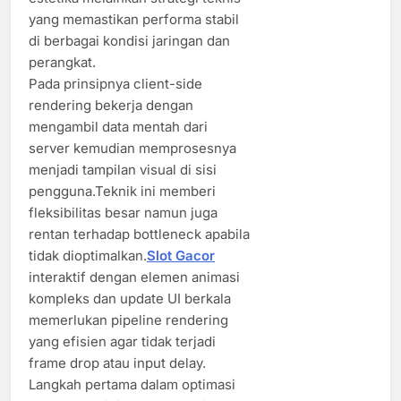
yang memastikan performa stabil
di berbagai kondisi jaringan dan
perangkat.
Pada prinsipnya client-side
rendering bekerja dengan
mengambil data mentah dari
server kemudian memprosesnya
menjadi tampilan visual di sisi
pengguna.Teknik ini memberi
fleksibilitas besar namun juga
rentan terhadap bottleneck apabila
tidak dioptimalkan.
Slot Gacor
interaktif dengan elemen animasi
kompleks dan update UI berkala
memerlukan pipeline rendering
yang efisien agar tidak terjadi
frame drop atau input delay.
Langkah pertama dalam optimasi