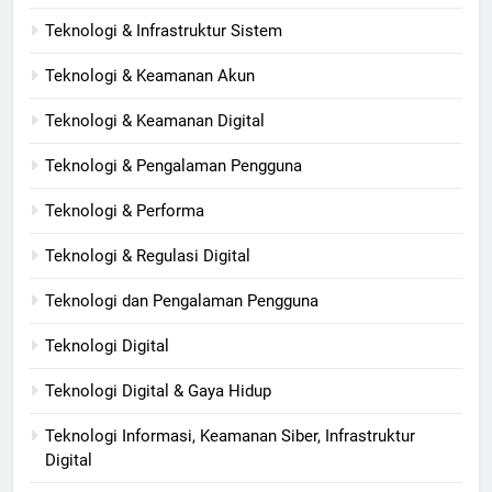
Teknologi & Infrastruktur Sistem
Teknologi & Keamanan Akun
Teknologi & Keamanan Digital
Teknologi & Pengalaman Pengguna
Teknologi & Performa
Teknologi & Regulasi Digital
Teknologi dan Pengalaman Pengguna
Teknologi Digital
Teknologi Digital & Gaya Hidup
Teknologi Informasi, Keamanan Siber, Infrastruktur
Digital