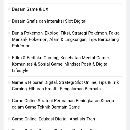
Desain Game & UX
Desain Grafis dan Interaksi Slot Digital
Dunia Pokémon, Ekologi Fiksi, Strategi Pokémon, Fakta
Menarik Pokémon, Alam & Lingkungan, Tips Bertualang
Pokémon
Etika & Perilaku Gaming, Kesehatan Mental Gamer,
Komunitas & Sosial Game, Mindset Positif, Digital
Lifestyle
Game & Hiburan Digital, Strategi Slot Online, Tips & Trik
Gaming, Hiburan Kreatif, Pengalaman Bermain
Game Online Strategi Permainan Peningkatan Kinerja
dalam Game Teknik Bermain Game
Game Online, Edukasi Digital, Analisis Tren