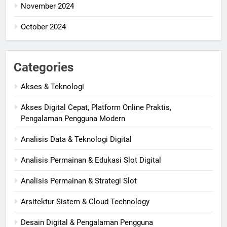
November 2024
October 2024
Categories
Akses & Teknologi
Akses Digital Cepat, Platform Online Praktis,
Pengalaman Pengguna Modern
Analisis Data & Teknologi Digital
Analisis Permainan & Edukasi Slot Digital
Analisis Permainan & Strategi Slot
Arsitektur Sistem & Cloud Technology
Desain Digital & Pengalaman Pengguna