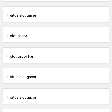
situs slot gacor
slot gacor
slot gacor hari ini
situs slot gacor
situs slot gacor