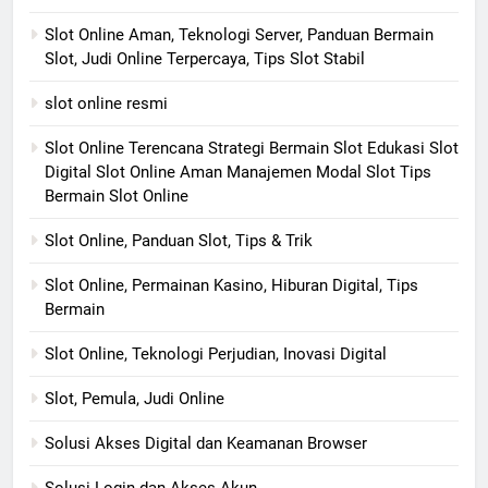
Slot Online Aman, Teknologi Server, Panduan Bermain
Slot, Judi Online Terpercaya, Tips Slot Stabil
slot online resmi
Slot Online Terencana Strategi Bermain Slot Edukasi Slot
Digital Slot Online Aman Manajemen Modal Slot Tips
Bermain Slot Online
Slot Online, Panduan Slot, Tips & Trik
Slot Online, Permainan Kasino, Hiburan Digital, Tips
Bermain
Slot Online, Teknologi Perjudian, Inovasi Digital
Slot, Pemula, Judi Online
Solusi Akses Digital dan Keamanan Browser